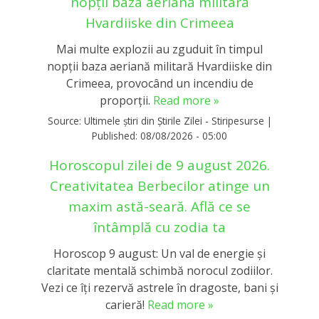
nopții baza aeriană militară
Hvardiiske din Crimeea
Mai multe explozii au zguduit în timpul
nopții baza aeriană militară Hvardiiske din
Crimeea, provocând un incendiu de
proporții.
Read more »
Source:
Ultimele știri din Știrile Zilei - Stiripesurse
|
Published:
08/08/2026 - 05:00
Horoscopul zilei de 9 august 2026.
Creativitatea Berbecilor atinge un
maxim astă-seară. Află ce se
întâmplă cu zodia ta
Horoscop 9 august: Un val de energie și
claritate mentală schimbă norocul zodiilor.
Vezi ce îți rezervă astrele în dragoste, bani și
carieră!
Read more »