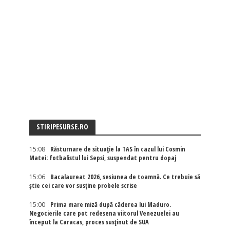
STIRIPESURSE.RO
15:08
Răsturnare de situație la TAS în cazul lui Cosmin
Matei: fotbalistul lui Sepsi, suspendat pentru dopaj
15:06
Bacalaureat 2026, sesiunea de toamnă. Ce trebuie să
știe cei care vor susține probele scrise
15:00
Prima mare miză după căderea lui Maduro.
Negocierile care pot redesena viitorul Venezuelei au
început la Caracas, proces susținut de SUA