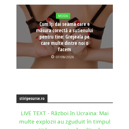
MODA
Cum îți dai seama care e
măsura corectă a sutienului
pentru tine: Greșeala pe
care multe dintre noi o
facem
07/08/2026
stiripesurse.ro
LIVE TEXT - Război în Ucraina: Mai
multe explozii au zguduit în timpul