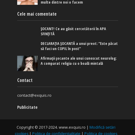
multe dintre noi o facem
Cele mai comentate
ȘOCANT! Ce au găsit cercetătorii în APA
SFINȚITĂ
DECLARAȚIA ȘOCANTĂ a unui preot: ”Este păcat
să faci un COPIL în post”
Afirmaţii şocante ale unui cunoscut neurolog:
A comparat religia cu o boală mintală
Contact
contact@exquis.ro
Publicitate
Copyright © 2017-2024. www.exquis.ro |
Modifică setări
cookies
|
Politica de confidențialitate
|
Politica de cookies