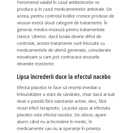
Fenomenul valabil în cazul antibioticelor se
produce şi în cazul medicamentelor antivirale. De
aceea, pentru controlul bolilor cronice produse de
virusuri există două categorii de tratamente. În
general, medicii mizează pentru tratamentele
clasice. Ulterior, dacă boala devine dificil de
controlat, aceste tratamente sunt înlocuite cu
medicamentele de ultimă generaţie, considerate
inovatoare şi care pot contracara virusurile
devenite rezistente.
Lipsa încrederii duce la efectul nacebo
Efectul placebo te face să resimţi imediat o
îmbunătăţire a stării de sănătate, chiar dacă ai luat
doar o pastilă fără substanţe active, deci, fără
niciun efect terapeutic. La polul opus al efectului
placebo este efectul nacebo. De obicei, apare
atunci când nu ai încredere în medic, în
medicamente sau nu ai speranţe în privinţa