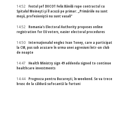
14:52
Fostul șef DIICOT Felix Bănilă rupe contractul cu
Spitalul Moinești și îl acuză pe primar: „Primăriile nu sunt
moșii, profesioniștii nu sunt vasali”
14:52
Romania's Electoral Authority proposes online
registration for EU voters, easier electoral procedures
14:50
Internaţionalul englez Ivan Toney, care a participat
la CM, pus sub acuzare în urma unei agresiuni într-un club
de noapte
14:47
Health Ministry sign 49 addenda signed to continue
healthcare investments
14:44
Prognoza pentru București, în weekend. Se va trece
brusc de la căldură sufocantă la furtuni