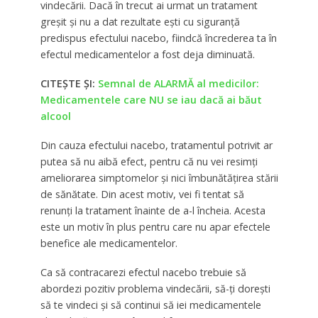
vindecării. Dacă în trecut ai urmat un tratament
greşit şi nu a dat rezultate eşti cu siguranţă
predispus efectului nacebo, fiindcă încrederea ta în
efectul medicamentelor a fost deja diminuată.
CITEȘTE ȘI:
Semnal de ALARMĂ al medicilor:
Medicamentele care NU se iau dacă ai băut
alcool
Din cauza efectului nacebo, tratamentul potrivit ar
putea să nu aibă efect, pentru că nu vei resimţi
ameliorarea simptomelor şi nici îmbunătăţirea stării
de sănătate. Din acest motiv, vei fi tentat să
renunţi la tratament înainte de a-l încheia. Acesta
este un motiv în plus pentru care nu apar efectele
benefice ale medicamentelor.
Ca să contracarezi efectul nacebo trebuie să
abordezi pozitiv problema vindecării, să-ţi doreşti
să te vindeci şi să continui să iei medicamentele