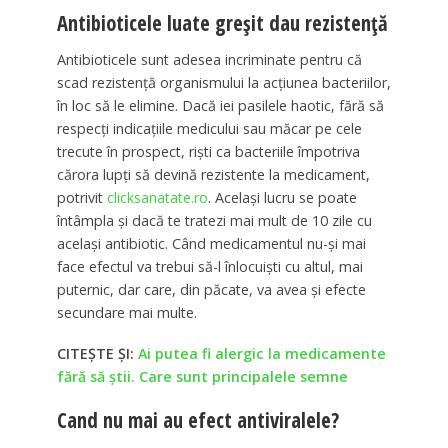
Antibioticele luate greşit dau rezistenţă
Antibioticele sunt adesea incriminate pentru că
scad rezistenţă organismului la acţiunea bacteriilor,
în loc să le elimine. Dacă iei pasilele haotic, fără să
respecţi indicaţiile medicului sau măcar pe cele
trecute în prospect, rişti ca bacteriile împotriva
cărora lupţi să devină rezistente la medicament,
potrivit
clicksanatate.ro
. Acelaşi lucru se poate
întâmpla şi dacă te tratezi mai mult de 10 zile cu
acelaşi antibiotic. Când medicamentul nu-şi mai
face efectul va trebui să-l înlocuişti cu altul, mai
puternic, dar care, din păcate, va avea şi efecte
secundare mai multe.
CITEȘTE ȘI:
Ai putea fi alergic la medicamente
fără să știi. Care sunt principalele semne
Cand nu mai au efect antiviralele?