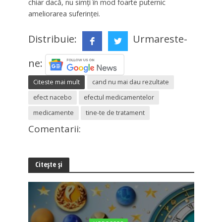
chiar dacă, nu simţi în mod foarte puternic
ameliorarea suferinţei.
Distribuie:
Urmareste-
ne:
Citeste mai mult
cand nu mai dau rezultate
efect nacebo
efectul medicamentelor
medicamente
tine-te de tratament
Comentarii:
Citește și