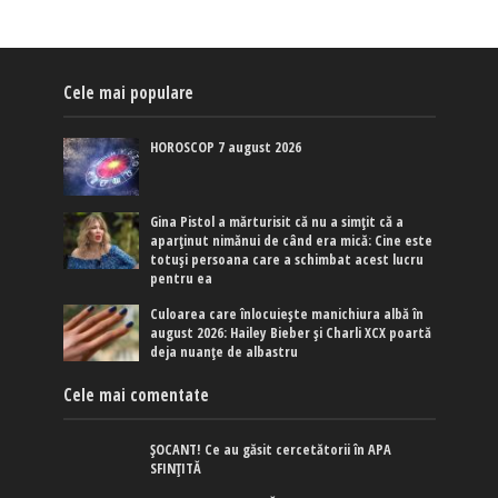
Cele mai populare
HOROSCOP 7 august 2026
Gina Pistol a mărturisit că nu a simțit că a
aparținut nimănui de când era mică: Cine este
totuși persoana care a schimbat acest lucru
pentru ea
Culoarea care înlocuiește manichiura albă în
august 2026: Hailey Bieber și Charli XCX poartă
deja nuanțe de albastru
Cele mai comentate
ȘOCANT! Ce au găsit cercetătorii în APA
SFINȚITĂ