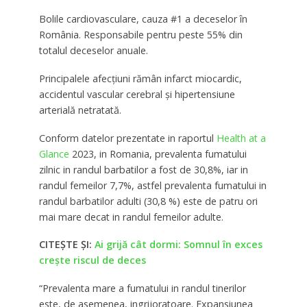
Bolile cardiovasculare, cauza #1 a deceselor în
România. Responsabile pentru peste 55% din
totalul deceselor anuale.
Principalele afecțiuni rămân infarct miocardic,
accidentul vascular cerebral și hipertensiune
arterială netratată.
Conform datelor prezentate in raportul
Health at a
Glance
2023, in Romania, prevalenta fumatului
zilnic in randul barbatilor a fost de 30,8%, iar in
randul femeilor 7,7%, astfel prevalenta fumatului in
randul barbatilor adulti (30,8 %) este de patru ori
mai mare decat in randul femeilor adulte.
CITEȘTE ȘI:
Ai grijă cât dormi: Somnul în exces
crește riscul de deces
“Prevalenta mare a fumatului in randul tinerilor
este, de asemenea, ingrijoratoare. Expansiunea