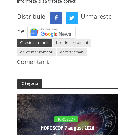
informeze și să trateze corect.
Distribuie:
Urmareste-
ne:
Citeste mai mult
boli deces romani
de ce mor romanii
deces romani
Comentarii:
Citește și
HOROSCOP
HOROSCOP 7 august 2026