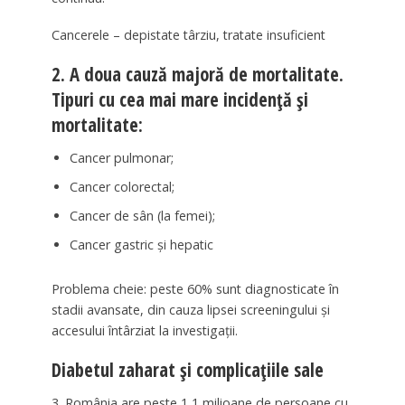
Cancerele – depistate târziu, tratate insuficient
2. A doua cauză majoră de mortalitate.
Tipuri cu cea mai mare incidență și
mortalitate:
Cancer pulmonar;
Cancer colorectal;
Cancer de sân (la femei);
Cancer gastric și hepatic
Problema cheie: peste 60% sunt diagnosticate în
stadii avansate, din cauza lipsei screeningului și
accesului întârziat la investigații.
Diabetul zaharat și complicațiile sale
3. România are peste 1,1 milioane de persoane cu