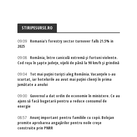
STIRIPESURSE.RO
09:09
Romania's forestry sector turnover falls 21.5% in
2025
09:08
România, între caniculă extremă și furtuni violente.
Cod roșu în șapte județe, vijelii de până la 90 km/h și grindină
09:04
Tot mai puțini turiști aleg România. Vacanțele s-au
scurtat, iar hotelurile au avut mai puțini clienți în prima
jumătate a anului
09:00
Guvernul a dat ordin de economie în ministere. Ce au
ajuns să facă bugetarii pentru a reduce consumul de
energie
08:57
Anunț important pentru familiile cu copii. Bolojan
promite aprobarea angajărilor pentru noile creșe
construite prin PNRR