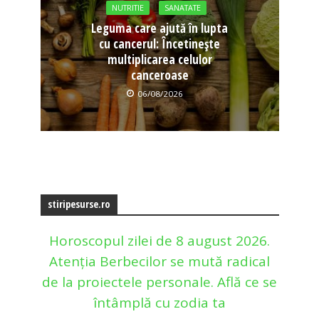
NUTRITIE
SANATATE
Leguma care ajută în lupta
cu cancerul: Încetinește
multiplicarea celulor
canceroase
06/08/2026
stiripesurse.ro
Horoscopul zilei de 8 august 2026.
Atenția Berbecilor se mută radical
de la proiectele personale. Află ce se
întâmplă cu zodia ta