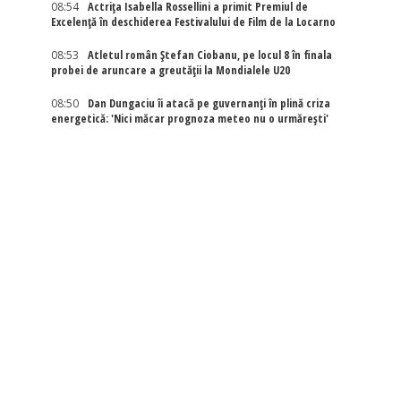
08:54
Actriţa Isabella Rossellini a primit Premiul de
Excelenţă în deschiderea Festivalului de Film de la Locarno
08:53
Atletul român Ștefan Ciobanu, pe locul 8 în finala
probei de aruncare a greutății la Mondialele U20
08:50
Dan Dungaciu îi atacă pe guvernanți în plină criza
energetică: 'Nici măcar prognoza meteo nu o urmărești'