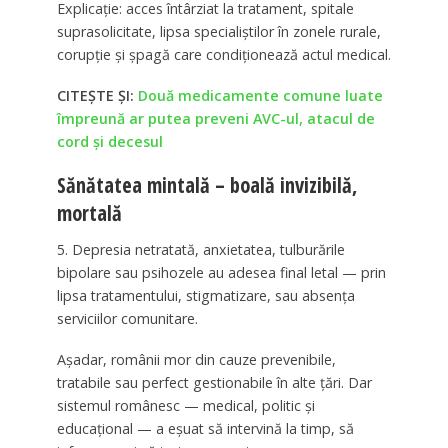
Explicație: acces întârziat la tratament, spitale
suprasolicitate, lipsa specialiștilor în zonele rurale,
corupție și șpagă care condiționează actul medical.
CITEȘTE ȘI:
Două medicamente comune luate
împreună ar putea preveni AVC-ul, atacul de
cord și decesul
Sănătatea mintală – boală invizibilă,
mortală
5. Depresia netratată, anxietatea, tulburările
bipolare sau psihozele au adesea final letal — prin
lipsa tratamentului, stigmatizare, sau absența
serviciilor comunitare.
Așadar, românii mor din cauze prevenibile,
tratabile sau perfect gestionabile în alte țări. Dar
sistemul românesc — medical, politic și
educațional — a eșuat să intervină la timp, să