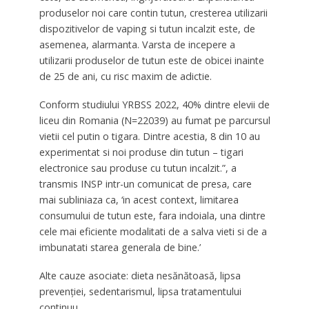
produselor noi care contin tutun, cresterea utilizarii
dispozitivelor de vaping si tutun incalzit este, de
asemenea, alarmanta. Varsta de incepere a
utilizarii produselor de tutun este de obicei inainte
de 25 de ani, cu risc maxim de adictie.
Conform studiului YRBSS 2022, 40% dintre elevii de
liceu din Romania (N=22039) au fumat pe parcursul
vietii cel putin o tigara. Dintre acestia, 8 din 10 au
experimentat si noi produse din tutun – tigari
electronice sau produse cu tutun incalzit.”, a
transmis INSP intr-un comunicat de presa, care
mai subliniaza ca, ‘in acest context, limitarea
consumului de tutun este, fara indoiala, una dintre
cele mai eficiente modalitati de a salva vieti si de a
imbunatati starea generala de bine.’
Alte cauze asociate: dieta nesănătoasă, lipsa
prevenției, sedentarismul, lipsa tratamentului
continuu.