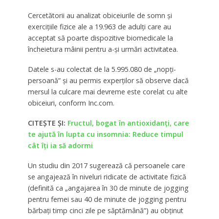
Cercetătorii au analizat obiceiurile de somn și
exercițiile fizice ale a 19.963 de adulți care au
acceptat să poarte dispozitive biomedicale la
încheietura mâinii pentru a-și urmări activitatea.
Datele s-au colectat de la 5.995.080 de „nopți-
persoană” și au permis experților să observe dacă
mersul la culcare mai devreme este corelat cu alte
obiceiuri, conform Inc.com.
CITEȘTE ȘI:
Fructul, bogat în antioxidanți, care
te ajută în lupta cu insomnia: Reduce timpul
cât îți ia să adormi
Un studiu din 2017 sugerează că persoanele care
se angajează în niveluri ridicate de activitate fizică
(definită ca „angajarea în 30 de minute de jogging
pentru femei sau 40 de minute de jogging pentru
bărbați timp cinci zile pe săptămână”) au obținut