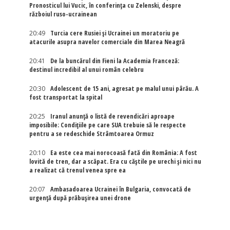
Pronosticul lui Vucic, în conferința cu Zelenski, despre
războiul ruso-ucrainean
20:49
Turcia cere Rusiei și Ucrainei un moratoriu pe
atacurile asupra navelor comerciale din Marea Neagră
20:41
De la buncărul din Fieni la Academia Franceză:
destinul incredibil al unui român celebru
20:30
Adolescent de 15 ani, agresat pe malul unui pârău. A
fost transportat la spital
20:25
Iranul anunță o listă de revendicări aproape
imposibile: Condițiile pe care SUA trebuie să le respecte
pentru a se redeschide Strâmtoarea Ormuz
20:10
Ea este cea mai norocoasă fată din România: A fost
lovită de tren, dar a scăpat. Era cu căștile pe urechi și nici nu
a realizat că trenul venea spre ea
20:07
Ambasadoarea Ucrainei în Bulgaria, convocată de
urgență după prăbușirea unei drone