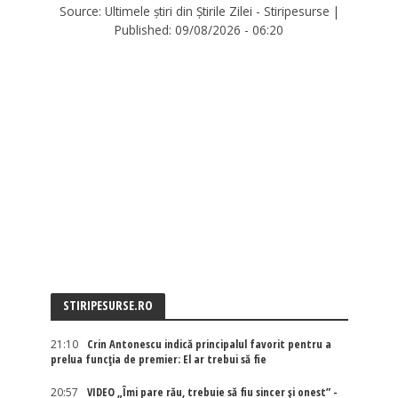
Source:
Ultimele știri din Știrile Zilei - Stiripesurse
|
Published:
09/08/2026 - 06:20
STIRIPESURSE.RO
21:10
Crin Antonescu indică principalul favorit pentru a
prelua funcția de premier: El ar trebui să fie
20:57
VIDEO „Îmi pare rău, trebuie să fiu sincer și onest” -