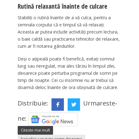
Rutină relaxantă înainte de culcare
Stabiliți o rutină înainte de a vă culca, pentru a
semnala corpului că e timpul să vă relaxaţi.
Aceasta ar putea include activități precum lectura,
o baie caldă sau practicarea tehnicilor de relaxare,
cum ar fi notarea gândurilor.
Deși o ațipeală poate fi benefică, evitați somnul
lung sau neregulat, mai ales târziu în timpul zilei,
deoarece poate perturba programul de somn pe
timp de noapte. Cei cu insomnie nu ar trebui să
doarmă deloc înainte de ora obișnuită de culcare.
Distribuie:
Urmareste-
ne:
Citeste mai mult
beneficii sanatate somn devreme