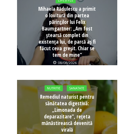
LIFESTYLE
Mihaela Rădulescu a primit
o lovitură din partea
părinților lui Felix
Baumgartner: „Am fost
ștearsă complet din
existența lui, de parcă aș fi
făcut ceva greșit. Chiar se
tem de mine”
08/08/2026
NUTRITIE
SANATATE
Remediul naturist pentru
sănătatea digestivă:
„Limonada de
deparazitare”, rețeta
mănăstirească devenită
virală