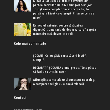
Mihaela Rădulescu a primit o lovitură din
partea părinților lui Felix Baumgartner: „Am
fost ștearsă complet din existența lui, de
parcă aș fi făcut ceva greșit. Chiar se tem de
mine”
Remediul naturist pentru sănătatea
digestivă: „Limonada de deparazitare”, rețeta
mănăstirească devenită virală
Cele mai comentate
ȘOCANT! Ce au găsit cercetătorii în APA
SFINȚITĂ
DECLARAȚIA ȘOCANTĂ a unui preot: ”Este păcat
să faci un COPIL în post”
Afirmaţii şocante ale unui cunoscut neurolog:
A comparat religia cu o boală mintală
Contact
contact@exquis.ro