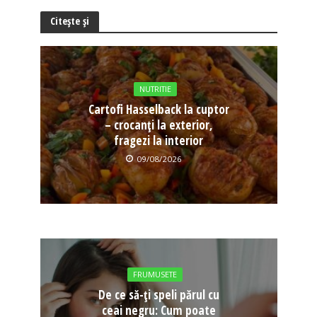
Citește și
NUTRITIE
Cartofi Hasselback la cuptor
– crocanți la exterior,
fragezi la interior
09/08/2026
FRUMUSETE
De ce să-ți speli părul cu
ceai negru: Cum poate