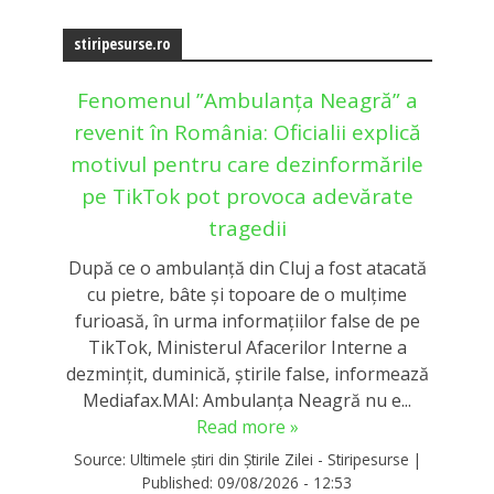
stiripesurse.ro
Fenomenul ”Ambulanța Neagră” a
revenit în România: Oficialii explică
motivul pentru care dezinformările
pe TikTok pot provoca adevărate
tragedii
După ce o ambulanță din Cluj a fost atacată
cu pietre, bâte și topoare de o mulțime
furioasă, în urma informațiilor false de pe
TikTok, Ministerul Afacerilor Interne a
dezmințit, duminică, știrile false, informează
Mediafax.MAI: Ambulanța Neagră nu e...
Read more »
Source:
Ultimele știri din Știrile Zilei - Stiripesurse
|
Published:
09/08/2026 - 12:53