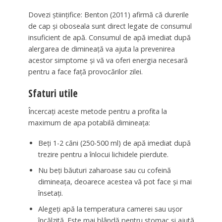
Dovezi științifice: Benton (2011) afirmă că durerile
de cap și oboseala sunt direct legate de consumul
insuficient de apă. Consumul de apă imediat după
alergarea de dimineață va ajuta la prevenirea
acestor simptome și vă va oferi energia necesară
pentru a face față provocărilor zilei.
Sfaturi utile
Încercați aceste metode pentru a profita la
maximum de apa potabilă dimineața:
Beți 1-2 căni (250-500 ml) de apă imediat după
trezire pentru a înlocui lichidele pierdute.
Nu beți băuturi zaharoase sau cu cofeină
dimineața, deoarece acestea vă pot face și mai
însetați.
Alegeți apă la temperatura camerei sau ușor
încălzită. Este mai blândă pentru stomac și ajută