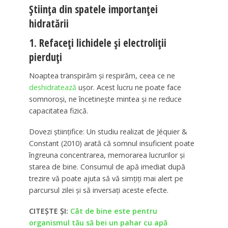
Știința din spatele importanței
hidratării
1. Refaceți lichidele și electroliții
pierduți
Noaptea transpirăm și respirăm, ceea ce ne
deshidratează
ușor. Acest lucru ne poate face
somnoroși, ne încetinește mintea și ne reduce
capacitatea fizică.
Dovezi științifice: Un studiu realizat de Jéquier &
Constant (2010) arată că somnul insuficient poate
îngreuna concentrarea, memorarea lucrurilor și
starea de bine. Consumul de apă imediat după
trezire vă poate ajuta să vă simțiți mai alert pe
parcursul zilei și să inversați aceste efecte.
CITEȘTE ȘI:
Cât de bine este pentru
organismul tău să bei un pahar cu apă