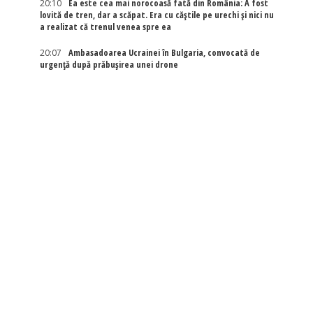
20:10
Ea este cea mai norocoasă fată din România: A fost
lovită de tren, dar a scăpat. Era cu căștile pe urechi și nici nu
a realizat că trenul venea spre ea
20:07
Ambasadoarea Ucrainei în Bulgaria, convocată de
urgență după prăbușirea unei drone