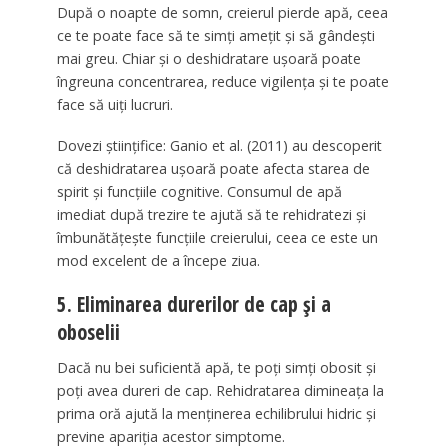
După o noapte de somn, creierul pierde apă, ceea
ce te poate face să te simți amețit și să gândești
mai greu. Chiar și o deshidratare ușoară poate
îngreuna concentrarea, reduce vigilența și te poate
face să uiți lucruri.
Dovezi științifice: Ganio et al. (2011) au descoperit
că deshidratarea ușoară poate afecta starea de
spirit și funcțiile cognitive. Consumul de apă
imediat după trezire te ajută să te rehidratezi și
îmbunătățește funcțiile creierului, ceea ce este un
mod excelent de a începe ziua.
5. Eliminarea durerilor de cap și a
oboselii
Dacă nu bei suficientă apă, te poți simți obosit și
poți avea dureri de cap. Rehidratarea dimineața la
prima oră ajută la menținerea echilibrului hidric și
previne apariția acestor simptome.