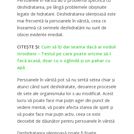
Persoanele în vârstă au o problemă specifică cu
deshidratarea, pe lângă problemele obișnuite
legate de hidratare. Deshidratarea silențioasă este
mai frecventă la persoanele în vârstă, ceea ce
înseamnă că semnele deshidratării nu sunt de
obicei evidente imediat.
CITEȘTE ȘI:
Cum să îți dai seama dacă ai noduli
tiroidieni – Testul pe care poate oricine să-l
facă acasă, doar cu o oglindă și un pahar cu
apă
Persoanele în vârstă pot să nu simtă setea chiar și
atunci când sunt deshidratate, deoarece procesele
de sete ale organismului lor s-au modificat. Acest
lucru vă poate face mai puțin ager din punct de
vedere mental, vă poate afecta starea de spirit și
vă poate face mai puțin activ, ceea ce este
deosebit de dăunător pentru persoanele în vârstă.
Deshidratarea silențioasă poate fi foarte