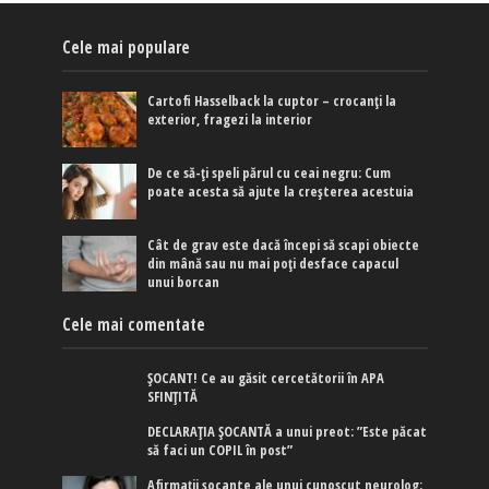
Cele mai populare
Cartofi Hasselback la cuptor – crocanți la
exterior, fragezi la interior
De ce să-ți speli părul cu ceai negru: Cum
poate acesta să ajute la creșterea acestuia
Cât de grav este dacă începi să scapi obiecte
din mână sau nu mai poți desface capacul
unui borcan
Cele mai comentate
ȘOCANT! Ce au găsit cercetătorii în APA
SFINȚITĂ
DECLARAȚIA ȘOCANTĂ a unui preot: ”Este păcat
să faci un COPIL în post”
Afirmaţii şocante ale unui cunoscut neurolog: