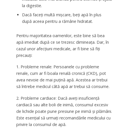
la digestie.
Dacă faceți multă mișcare, beți apă în plus
după aceea pentru a rămâne hidratat.
Pentru majoritatea oamenilor, este bine să bea
apă imediat după ce se trezesc dimineața. Dar, în
cazul unor afecțiuni medicale, ar fi bine să fiți
precauți:
1. Probleme renale: Persoanele cu probleme
renale, cum ar fi boala renală cronică (CKD), pot
avea nevoie de mai puțină apă. Acestea ar trebui
să întrebe medicul câtă apă ar trebui să consume.
2. Probleme cardiace: Dacă aveți insuficiență
cardiacă sau alte boli de inimă, consumul excesiv
de lichide poate pune presiune pe inimă și plămâni.
Este esențial să urmați recomandările medicului cu
privire la consumul de apă.