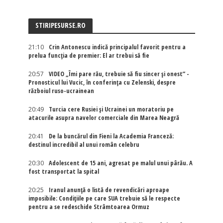
STIRIPESURSE.RO
21:10
Crin Antonescu indică principalul favorit pentru a
prelua funcția de premier: El ar trebui să fie
20:57
VIDEO „Îmi pare rău, trebuie să fiu sincer și onest” -
Pronosticul lui Vucic, în conferința cu Zelenski, despre
războiul ruso-ucrainean
20:49
Turcia cere Rusiei și Ucrainei un moratoriu pe
atacurile asupra navelor comerciale din Marea Neagră
20:41
De la buncărul din Fieni la Academia Franceză:
destinul incredibil al unui român celebru
20:30
Adolescent de 15 ani, agresat pe malul unui pârău. A
fost transportat la spital
20:25
Iranul anunță o listă de revendicări aproape
imposibile: Condițiile pe care SUA trebuie să le respecte
pentru a se redeschide Strâmtoarea Ormuz