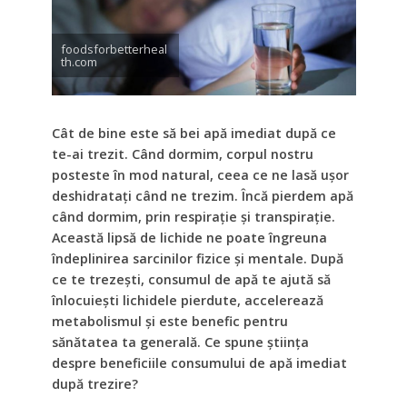
foodsforbetterheal
th.com
Cât de bine este să bei apă imediat după ce
te-ai trezit. Când dormim, corpul nostru
posteste în mod natural, ceea ce ne lasă ușor
deshidratați când ne trezim. Încă pierdem apă
când dormim, prin respirație și transpirație.
Această lipsă de lichide ne poate îngreuna
îndeplinirea sarcinilor fizice și mentale. După
ce te trezești, consumul de apă te ajută să
înlocuiești lichidele pierdute, accelerează
metabolismul și este benefic pentru
sănătatea ta generală. Ce spune știința
despre beneficiile consumului de apă imediat
după trezire?