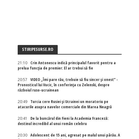
STIRIPESURSE.RO
21:10
Crin Antonescu indică principalul favorit pentru a
prelua funcția de premier: El ar trebui să fie
20:57
VIDEO „Îmi pare rău, trebuie să fiu sincer și onest” -
Pronosticul lui Vucic, în conferința cu Zelenski, despre
războiul ruso-ucrainean
20:49
Turcia cere Rusiei și Ucrainei un moratoriu pe
atacurile asupra navelor comerciale din Marea Neagră
20:41
De la buncărul din Fieni la Academia Franceză:
destinul incredibil al unui român celebru
20:30
Adolescent de 15 ani, agresat pe malul unui pârău. A