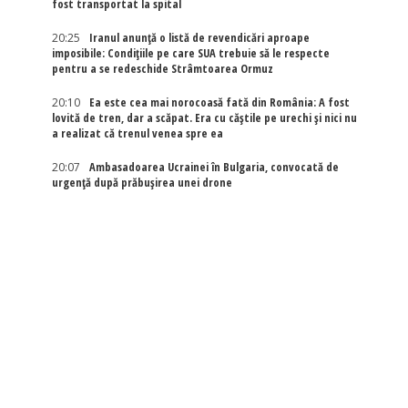
fost transportat la spital
20:25
Iranul anunță o listă de revendicări aproape
imposibile: Condițiile pe care SUA trebuie să le respecte
pentru a se redeschide Strâmtoarea Ormuz
20:10
Ea este cea mai norocoasă fată din România: A fost
lovită de tren, dar a scăpat. Era cu căștile pe urechi și nici nu
a realizat că trenul venea spre ea
20:07
Ambasadoarea Ucrainei în Bulgaria, convocată de
urgență după prăbușirea unei drone