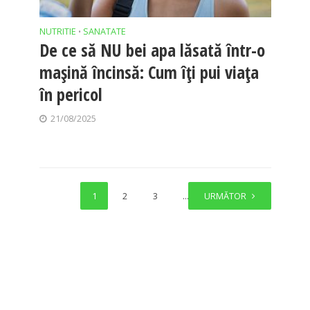
NUTRITIE
SANATATE
•
De ce să NU bei apa lăsată într-o
mașină încinsă: Cum îți pui viața
în pericol
21/08/2025
1
2
3
…
URMĂTOR
20