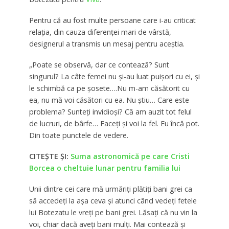
Pentru că au fost multe persoane care i-au criticat
relația, din cauza diferenței mari de vârstă,
designerul a transmis un mesaj pentru aceștia.
„Poate se observă, dar ce contează? Sunt
singurul? La câte femei nu și-au luat puișori cu ei, și
le schimbă ca pe șosete….Nu m-am căsătorit cu
ea, nu mă voi căsători cu ea. Nu știu… Care este
problema? Sunteți invidioși? Că am auzit tot felul
de lucruri, de bârfe… Faceți și voi la fel. Eu încă pot.
Din toate punctele de vedere.
CITEȘTE ȘI:
Suma astronomică pe care Cristi
Borcea o cheltuie lunar pentru familia lui
Unii dintre cei care mă urmăriți plătiți bani grei ca
să accedeți la așa ceva și atunci când vedeți fetele
lui Botezatu le vreți pe bani grei. Lăsați că nu vin la
voi, chiar dacă aveți bani mulți. Mai contează și