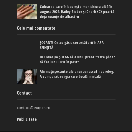
Culoarea care înlocuiește manichiura albă în
august 2026: Hailey Bieber și Charli XCX poartă
deja nuanțe de albastru
Cele mai comentate
ȘOCANT! Ce au găsit cercetătorii în APA
SFINȚITĂ
DECLARAȚIA ȘOCANTĂ a unui preot: ”Este păcat
să faci un COPIL în post”
Afirmaţii şocante ale unui cunoscut neurolog:
A comparat religia cu o boală mintală
Contact
contact@exquis.ro
Publicitate