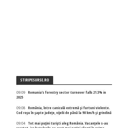
STIRIPESURSE.RO
09:09
Romania's forestry sector turnover falls 21.5% in
2025
09:08
România, între caniculă extremă și furtuni violente.
Cod roșu în șapte județe, vijelii de până la 90 km/h și grindină
09:04
Tot mai puțini turiști aleg România. Vacanțele s-au