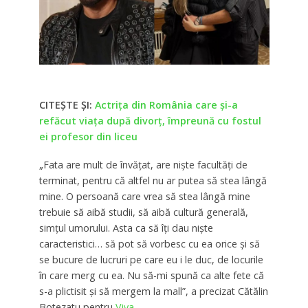
CITEȘTE ȘI:
Actrița din România care și-a
refăcut viața după divorț, împreună cu fostul
ei profesor din liceu
„Fata are mult de învățat, are niște facultăți de
terminat, pentru că altfel nu ar putea să stea lângă
mine. O persoană care vrea să stea lângă mine
trebuie să aibă studii, să aibă cultură generală,
simțul umorului. Asta ca să îți dau niște
caracteristici… să pot să vorbesc cu ea orice și să
se bucure de lucruri pe care eu i le duc, de locurile
în care merg cu ea. Nu să-mi spună ca alte fete că
s-a plictisit și să mergem la mall”, a precizat Cătălin
Botezatu pentru
Viva
.