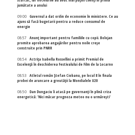
scurtat, iar hotelurile au avut mai puțini clienți în prima
jumătate a anului
09:00
Guvernul a dat ordin de economie în ministere. Ce au
ajuns să facă bugetarii pentru a reduce consumul de
energie
08:57
Anunț important pentru familiile cu copii. Bolojan
promite aprobarea angajărilor pentru noile creșe
construite prin PNRR
08:54
Actriţa Isabella Rossellini a primit Premiul de
Excelenţă în deschiderea Festivalului de Film de la Locarno
08:53
Atletul român Ștefan Ciobanu, pe locul 8 în finala
probei de aruncare a greutății la Mondialele U20
08:50
Dan Dungaciu îi atacă pe guvernanți în plină criza
energetică: 'Nici măcar prognoza meteo nu o urmărești'