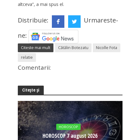
altceva”, a mai spus el.
Distribuie:
Urmareste-
ne:
Citeste mai mult
Cătălin Botezatu
Nicolle Fota
relatie
Comentarii:
Citește și
HOROSCOP
HOROSCOP 7 august 2026