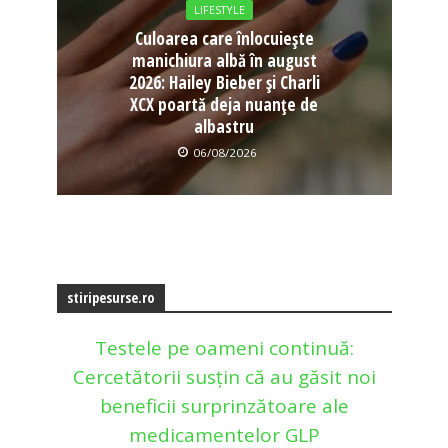
LIFESTYLE
Culoarea care înlocuiește
manichiura albă în august
2026: Hailey Bieber și Charli
XCX poartă deja nuanțe de
albastru
06/08/2026
stiripesurse.ro
Testele pe oameni continuă:
Cercetătorii susțin că au găsit noi
beneficii surprinzătoare ale
medicamentelor GLP