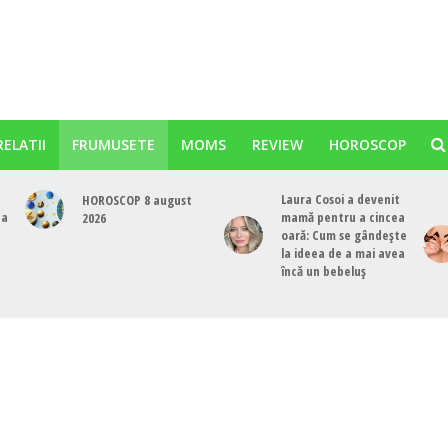
RELATII
FRUMUSETE
MOMS
REVIEW
HOROSCOP
Laura Cosoi a devenit
HOROSCOP 8 august
ta
mamă pentru a cincea
2026
oară: Cum se gândește
la ideea de a mai avea
încă un bebeluș