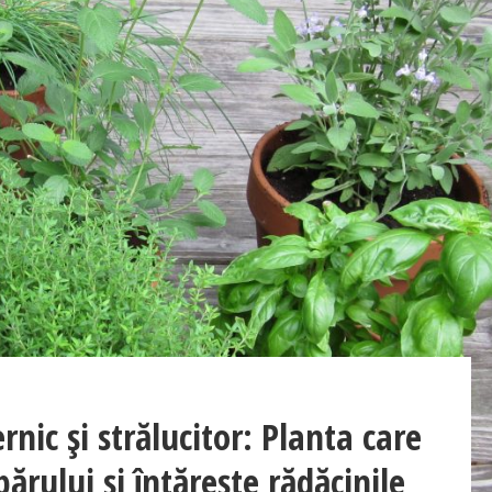
nic și strălucitor: Planta care
ărului și întărește rădăcinile