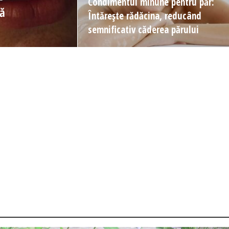
Condimentul minune pentru păr:
nă
Întărește rădăcina, reducând
semnificativ căderea părului