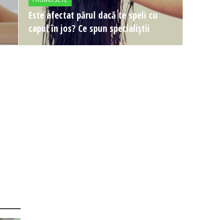
Este afectat părul dacă te speli cu
capul în jos? Ce spun specialiștii