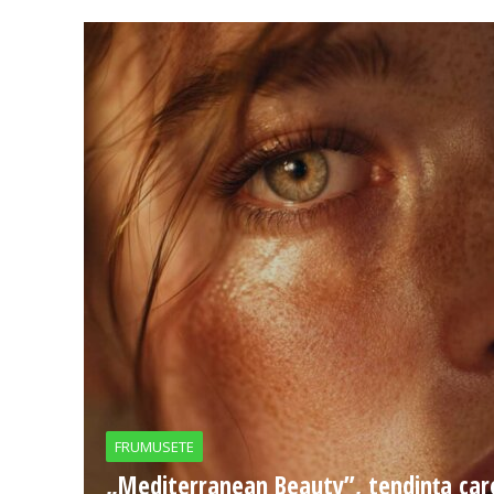
FRUMUSETE
„Mediterranean Beauty”, tendința car