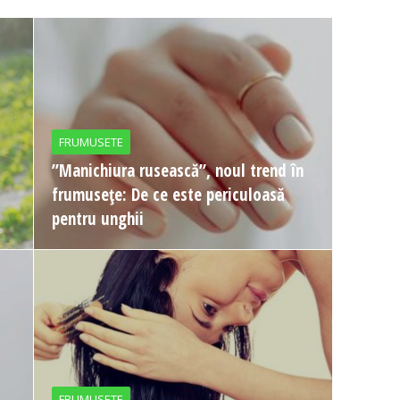
FRUMUSETE
”Manichiura rusească”, noul trend în
frumusețe: De ce este periculoasă
pentru unghii
FRUMUSETE