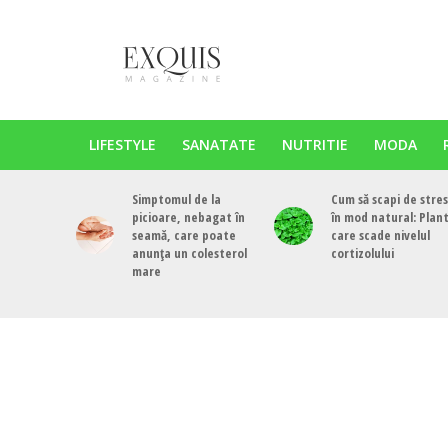
LIFESTYLE
SANATATE
NUTRITIE
MODA
Simptomul de la
Cum să scapi de stres
picioare, nebagat în
în mod natural: Plan
seamă, care poate
care scade nivelul
anunța un colesterol
cortizolului
mare