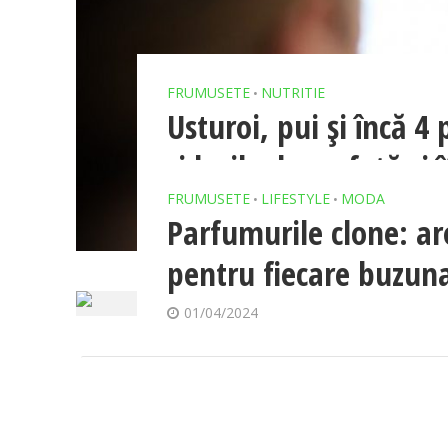
FRUMUSETE
NUTRITIE
•
Usturoi, pui și încă 4 
ridurile de pe față și 
strălucească
FRUMUSETE
LIFESTYLE
MODA
•
•
Parfumurile clone: aro
19/04/2024
pentru fiecare buzun
01/04/2024