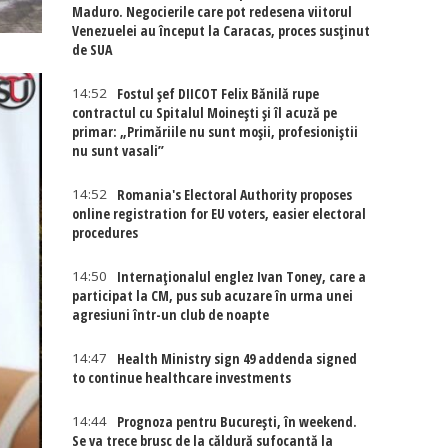
Maduro. Negocierile care pot redesena viitorul
Venezuelei au început la Caracas, proces susținut
de SUA
14:52
Fostul șef DIICOT Felix Bănilă rupe
contractul cu Spitalul Moinești și îl acuză pe
primar: „Primăriile nu sunt moșii, profesioniștii
nu sunt vasali”
14:52
Romania's Electoral Authority proposes
online registration for EU voters, easier electoral
procedures
14:50
Internaţionalul englez Ivan Toney, care a
participat la CM, pus sub acuzare în urma unei
agresiuni într-un club de noapte
14:47
Health Ministry sign 49 addenda signed
to continue healthcare investments
14:44
Prognoza pentru București, în weekend.
Se va trece brusc de la căldură sufocantă la