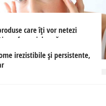
produse care îți vor netezi
îți vor face pielea să
me irezistibile și persistente,
ar