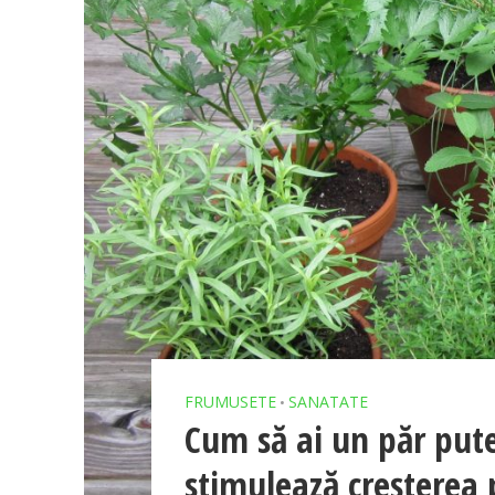
FRUMUSETE
SANATATE
•
Cum să ai un păr puter
stimulează creșterea p