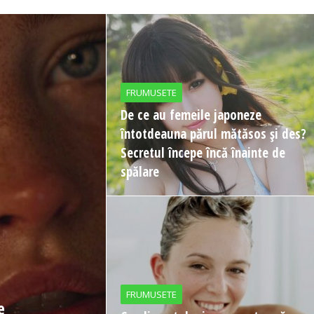
FRUMUSETE
De ce au femeile japoneze
întotdeauna părul mătăsos și des?
Secretul începe încă înainte de
spălare
FRUMUSETE
e