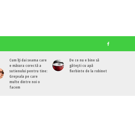
Cum îți dai seama care
De ce nu e bine să
e măsura corectă a
gătești cu apă
sutienului pentru tine:
fierbinte de la robinet
Greșeala pe care
multe dintre noi o
facem