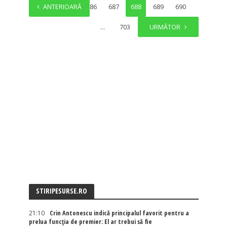
ANTERIOARĂ
1
…
686
687
688
689
690
…
703
URMĂTOR
STIRIPESURSE.RO
21:10
Crin Antonescu indică principalul favorit pentru a
prelua funcția de premier: El ar trebui să fie