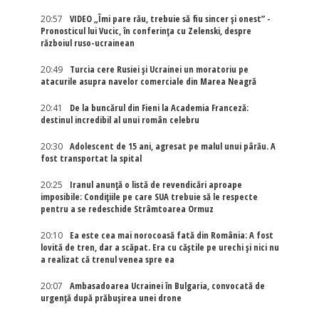
20:57
VIDEO „Îmi pare rău, trebuie să fiu sincer și onest” -
Pronosticul lui Vucic, în conferința cu Zelenski, despre
războiul ruso-ucrainean
20:49
Turcia cere Rusiei și Ucrainei un moratoriu pe
atacurile asupra navelor comerciale din Marea Neagră
20:41
De la buncărul din Fieni la Academia Franceză:
destinul incredibil al unui român celebru
20:30
Adolescent de 15 ani, agresat pe malul unui pârău. A
fost transportat la spital
20:25
Iranul anunță o listă de revendicări aproape
imposibile: Condițiile pe care SUA trebuie să le respecte
pentru a se redeschide Strâmtoarea Ormuz
20:10
Ea este cea mai norocoasă fată din România: A fost
lovită de tren, dar a scăpat. Era cu căștile pe urechi și nici nu
a realizat că trenul venea spre ea
20:07
Ambasadoarea Ucrainei în Bulgaria, convocată de
urgență după prăbușirea unei drone