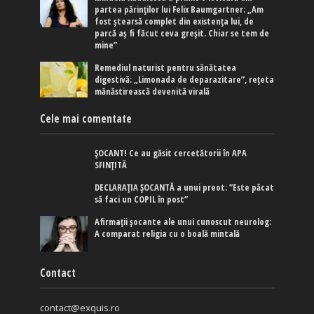
partea părinților lui Felix Baumgartner: „Am
fost ștearsă complet din existența lui, de
parcă aș fi făcut ceva greșit. Chiar se tem de
mine”
Remediul naturist pentru sănătatea
digestivă: „Limonada de deparazitare”, rețeta
mănăstirească devenită virală
Cele mai comentate
ȘOCANT! Ce au găsit cercetătorii în APA
SFINȚITĂ
DECLARAȚIA ȘOCANTĂ a unui preot: ”Este păcat
să faci un COPIL în post”
Afirmaţii şocante ale unui cunoscut neurolog:
A comparat religia cu o boală mintală
Contact
contact@exquis.ro