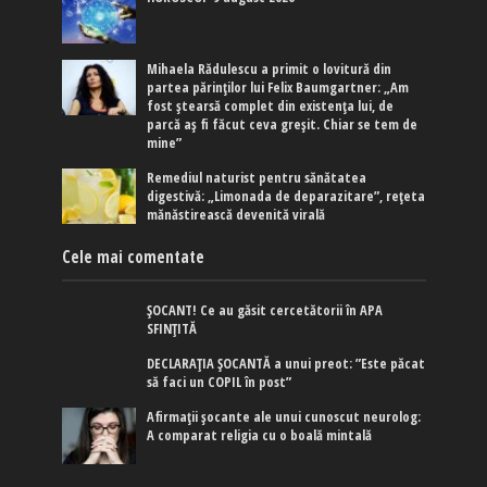
Mihaela Rădulescu a primit o lovitură din
partea părinților lui Felix Baumgartner: „Am
fost ștearsă complet din existența lui, de
parcă aș fi făcut ceva greșit. Chiar se tem de
mine”
Remediul naturist pentru sănătatea
digestivă: „Limonada de deparazitare”, rețeta
mănăstirească devenită virală
Cele mai comentate
ȘOCANT! Ce au găsit cercetătorii în APA
SFINȚITĂ
DECLARAȚIA ȘOCANTĂ a unui preot: ”Este păcat
să faci un COPIL în post”
Afirmaţii şocante ale unui cunoscut neurolog:
A comparat religia cu o boală mintală