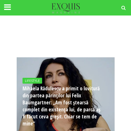
LIFESTYLE
Mihaela Rădulescu a primit o lovitură
din partea părinților lui Felix
Baumgartner: „Am fost ștearsă
complet din existența lui, de parcă aș
fi făcut ceva greșit. Chiar se tem de
mine”