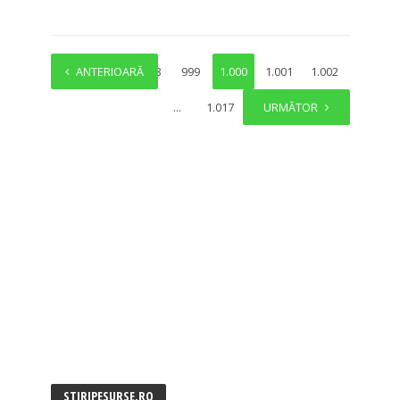
1
ANTERIOARĂ
…
998
999
1.000
1.001
1.002
…
1.017
URMĂTOR
STIRIPESURSE.RO