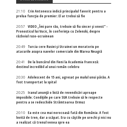
21:10
Crin Antonescu indică principalul favorit pentru a
prelua funcția de premier: El ar trebui să fie
20:57
VIDEO „Îmi pare rău, trebuie să fiu sincer și onest” -
Pronosticul lui Vucic, în conferința cu Zelenski, despre
războiul ruso-ucrainean
20:49
Turcia cere Rusiei și Ucrainei un moratoriu pe
atacurile asupra navelor comerciale din Marea Neagră
20:41
De la buncărul din Fieni la Academia Franceză:
destinul incredibil al unui român celebru
20:30
Adolescent de 15 ani, agresat pe malul unui pârău. A
fost transportat la spital
20:25
Iranul anunță o listă de revendicări aproape
imposibile: Condițiile pe care SUA trebuie să le respecte
pentru a se redeschide Strâmtoarea Ormuz
20:10
Ea este cea mai norocoasă fată din România: A fost
lovită de tren, dar a scăpat. Era cu căștile pe urechi și nici nu
a realizat că trenul venea spre ea