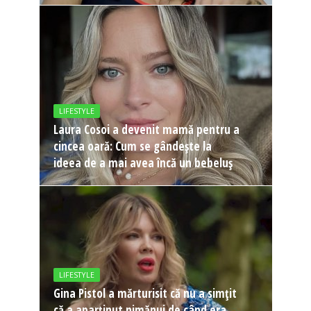
LIFESTYLE
Laura Cosoi a devenit mamă pentru a
cincea oară: Cum se gândește la
ideea de a mai avea încă un bebeluș
LIFESTYLE
Gina Pistol a mărturisit că nu a simțit
că a aparținut nimănui de când era