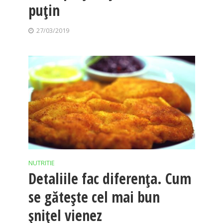
puţin
27/03/2019
NUTRITIE
Detaliile fac diferenţa. Cum
se găteşte cel mai bun
şniţel vienez