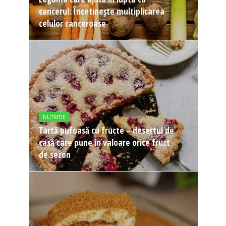
cancerul: Încetinește multiplicarea
celulor canceroase
NUTRITIE
Tartă pufoasă cu fructe – desertul de
casă care pune în valoare orice fruct
de sezon