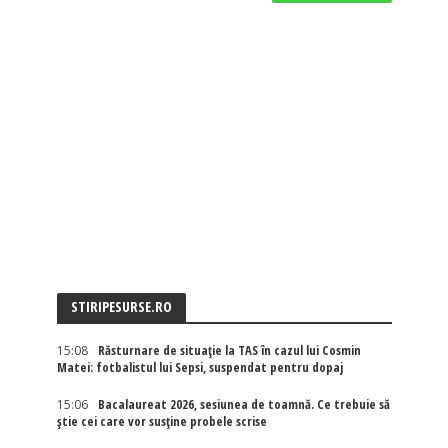
STIRIPESURSE.RO
15:08
Răsturnare de situație la TAS în cazul lui Cosmin
Matei: fotbalistul lui Sepsi, suspendat pentru dopaj
15:06
Bacalaureat 2026, sesiunea de toamnă. Ce trebuie să
știe cei care vor susține probele scrise