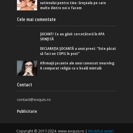
sutienului pentru tine: Greșeala pe care
multe dintre noi o facem
Cele mai comentate
ȘOCANT! Ce au găsit cercetătorii în APA
SFINȚITĂ
DECLARAȚIA ȘOCANTĂ a unui preot: ”Este păcat
să faci un COPIL în post”
Afirmaţii şocante ale unui cunoscut neurolog:
A comparat religia cu o boală mintală
Contact
contact@exquis.ro
Publicitate
Copyright © 2017-2024. www.exquis.ro |
Modifică setări