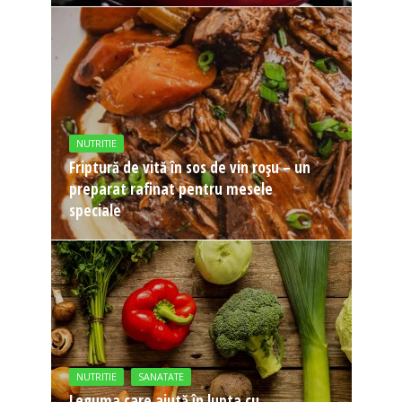
NUTRITIE
Friptură de vită în sos de vin roșu – un
preparat rafinat pentru mesele
speciale
NUTRITIE
SANATATE
Leguma care ajută în lupta cu