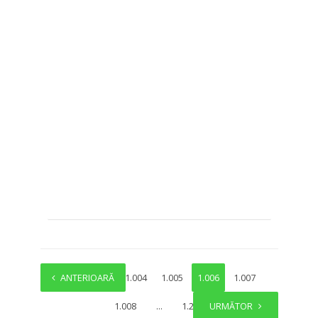
ANTERIOARĂ
1
…
1.004
1.005
1.006
1.007
1.008
…
1.279
URMĂTOR