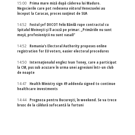
15:00
Prima mare miză după căderea lui Maduro.
Negocierile care pot redesena viitorul Venezuelei au
început la Caracas, proces susținut de SUA
14:52
Fostul șef DIICOT Felix Bănilă rupe contractul cu
Spitalul Moinești și îl acuză pe primar: „Primăriile nu sunt
moșii, profesioniștii nu sunt vasali”
14:52
Romania's Electoral Authority proposes online
registration for EU voters, easier electoral procedures
14:50
Internaţionalul englez Ivan Toney, care a participat
la CM, pus sub acuzare în urma unei agresiuni într-un club
de noapte
14:47
Health Ministry sign 49 addenda signed to continue
healthcare investments
14:44
Prognoza pentru București, în weekend. Se va trece
brusc de la căldură sufocantă la furtuni