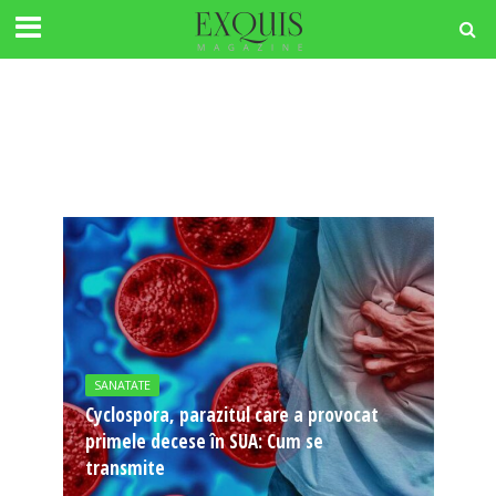
SANATATE
Cyclospora, parazitul care a provocat
primele decese în SUA: Cum se
transmite