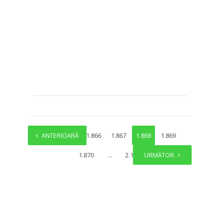
ANTERIOARĂ
1
…
1.866
1.867
1.868
1.869
1.870
…
2.136
URMĂTOR