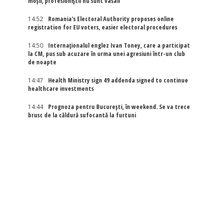
moșii, profesioniștii nu sunt vasali”
14:52
Romania's Electoral Authority proposes online
registration for EU voters, easier electoral procedures
14:50
Internaţionalul englez Ivan Toney, care a participat
la CM, pus sub acuzare în urma unei agresiuni într-un club
de noapte
14:47
Health Ministry sign 49 addenda signed to continue
healthcare investments
14:44
Prognoza pentru București, în weekend. Se va trece
brusc de la căldură sufocantă la furtuni