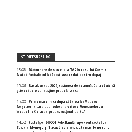
STIRIPESURSE.RO
15:08
Răsturnare de situație la TAS în cazul lui Cosmin
Matei: fotbalistul lui Sepsi, suspendat pentru dopaj
15:06
Bacalaureat 2026, sesiunea de toamnă. Ce trebuie să
știe cei care vor susține probele scrise
15:00
Prima mare miză după căderea lui Maduro.
Negocierile care pot redesena viitorul Venezuelei au
început la Caracas, proces susținut de SUA
14:52
Fostul șef DIICOT Felix Bănilă rupe contractul cu
Spitalul Moinești și îl acuză pe primar: „Primăriile nu sunt