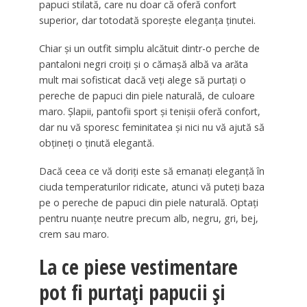
papuci stilată, care nu doar că oferă confort
superior, dar totodată sporește eleganța ținutei.
Chiar și un outfit simplu alcătuit dintr-o perche de
pantaloni negri croiți și o cămașă albă va arăta
mult mai sofisticat dacă veți alege să purtați o
pereche de papuci din piele naturală, de culoare
maro. Șlapii, pantofii sport și tenișii oferă confort,
dar nu vă sporesc feminitatea și nici nu vă ajută să
obțineți o ținută elegantă.
Dacă ceea ce vă doriți este să emanați eleganță în
ciuda temperaturilor ridicate, atunci vă puteți baza
pe o pereche de papuci din piele naturală. Optați
pentru nuanțe neutre precum alb, negru, gri, bej,
crem sau maro.
La ce piese vestimentare
pot fi purtați papucii și