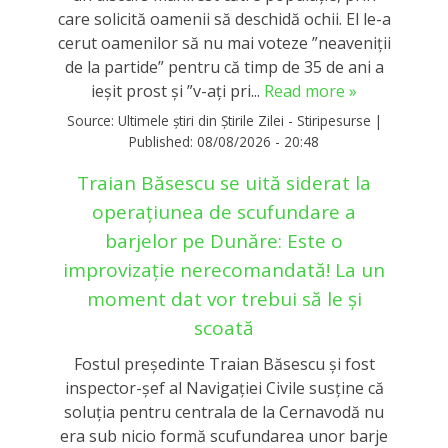
care solicită oamenii să deschidă ochii. El le-a
cerut oamenilor să nu mai voteze ”neaveniții
de la partide” pentru că timp de 35 de ani a
ieșit prost și ”v-ați pri...
Read more »
Source:
Ultimele știri din Știrile Zilei - Stiripesurse
|
Published:
08/08/2026 - 20:48
Traian Băsescu se uită siderat la
operațiunea de scufundare a
barjelor pe Dunăre: Este o
improvizație nerecomandată! La un
moment dat vor trebui să le și
scoată
Fostul președinte Traian Băsescu și fost
inspector-șef al Navigației Civile susține că
soluția pentru centrala de la Cernavodă nu
era sub nicio formă scufundarea unor barje