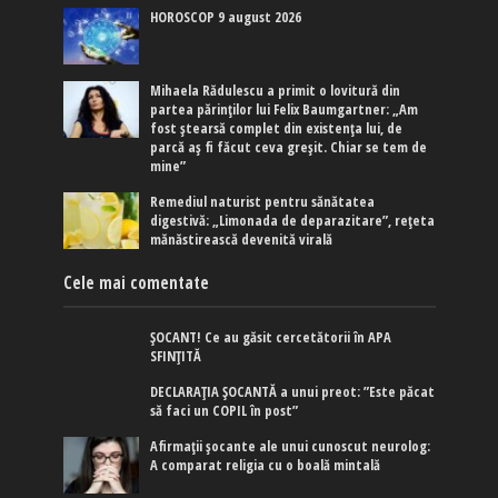
HOROSCOP 9 august 2026
Mihaela Rădulescu a primit o lovitură din
partea părinților lui Felix Baumgartner: „Am
fost ștearsă complet din existența lui, de
parcă aș fi făcut ceva greșit. Chiar se tem de
mine”
Remediul naturist pentru sănătatea
digestivă: „Limonada de deparazitare”, rețeta
mănăstirească devenită virală
Cele mai comentate
ȘOCANT! Ce au găsit cercetătorii în APA
SFINȚITĂ
DECLARAȚIA ȘOCANTĂ a unui preot: ”Este păcat
să faci un COPIL în post”
Afirmaţii şocante ale unui cunoscut neurolog:
A comparat religia cu o boală mintală