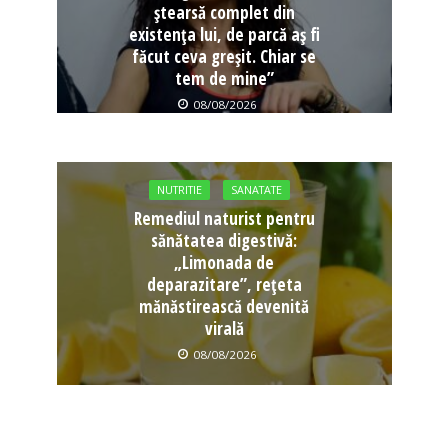
ștearsă complet din
existența lui, de parcă aș fi
făcut ceva greșit. Chiar se
tem de mine”
08/08/2026
NUTRITIE
SANATATE
Remediul naturist pentru
sănătatea digestivă:
„Limonada de
deparazitare”, rețeta
mănăstirească devenită
virală
08/08/2026