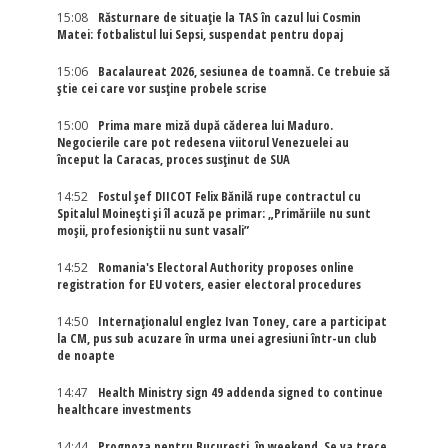
15:08
Răsturnare de situație la TAS în cazul lui Cosmin
Matei: fotbalistul lui Sepsi, suspendat pentru dopaj
15:06
Bacalaureat 2026, sesiunea de toamnă. Ce trebuie să
știe cei care vor susține probele scrise
15:00
Prima mare miză după căderea lui Maduro.
Negocierile care pot redesena viitorul Venezuelei au
început la Caracas, proces susținut de SUA
14:52
Fostul șef DIICOT Felix Bănilă rupe contractul cu
Spitalul Moinești și îl acuză pe primar: „Primăriile nu sunt
moșii, profesioniștii nu sunt vasali”
14:52
Romania's Electoral Authority proposes online
registration for EU voters, easier electoral procedures
14:50
Internaţionalul englez Ivan Toney, care a participat
la CM, pus sub acuzare în urma unei agresiuni într-un club
de noapte
14:47
Health Ministry sign 49 addenda signed to continue
healthcare investments
14:44
Prognoza pentru București, în weekend. Se va trece