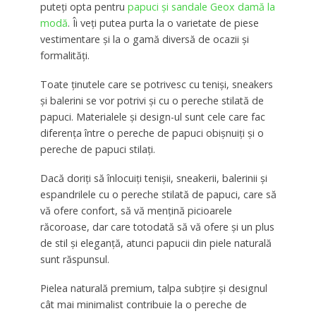
puteți opta pentru
papuci și sandale Geox damă la
modă
. Îi veți putea purta la o varietate de piese
vestimentare și la o gamă diversă de ocazii și
formalități.
Toate ținutele care se potrivesc cu teniși, sneakers
și balerini se vor potrivi și cu o pereche stilată de
papuci. Materialele și design-ul sunt cele care fac
diferența între o pereche de papuci obișnuiți și o
pereche de papuci stilați.
Dacă doriți să înlocuiți tenișii, sneakerii, balerinii și
espandrilele cu o pereche stilată de papuci, care să
vă ofere confort, să vă mențină picioarele
răcoroase, dar care totodată să vă ofere și un plus
de stil și eleganță, atunci papucii din piele naturală
sunt răspunsul.
Pielea naturală premium, talpa subțire și designul
cât mai minimalist contribuie la o pereche de