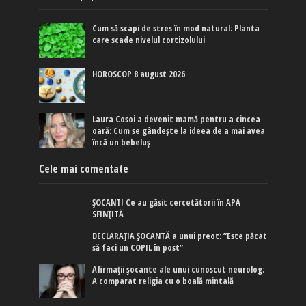
Cum să scapi de stres în mod natural: Planta
care scade nivelul cortizolului
HOROSCOP 8 august 2026
Laura Cosoi a devenit mamă pentru a cincea
oară: Cum se gândește la ideea de a mai avea
încă un bebeluș
Cele mai comentate
ȘOCANT! Ce au găsit cercetătorii în APA
SFINȚITĂ
DECLARAȚIA ȘOCANTĂ a unui preot: ”Este păcat
să faci un COPIL în post”
Afirmaţii şocante ale unui cunoscut neurolog:
A comparat religia cu o boală mintală