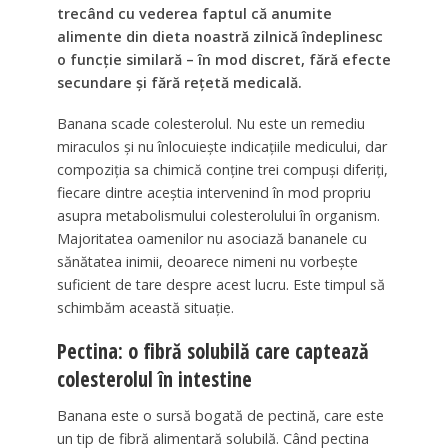
trecând cu vederea faptul că anumite
alimente din dieta noastră zilnică îndeplinesc
o funcție similară – în mod discret, fără efecte
secundare și fără rețetă medicală.
Banana scade colesterolul. Nu este un remediu
miraculos și nu înlocuiește indicațiile medicului, dar
compoziția sa chimică conține trei compuși diferiți,
fiecare dintre aceștia intervenind în mod propriu
asupra metabolismului colesterolului în organism.
Majoritatea oamenilor nu asociază bananele cu
sănătatea inimii, deoarece nimeni nu vorbește
suficient de tare despre acest lucru. Este timpul să
schimbăm această situație.
Pectina: o fibră solubilă care captează
colesterolul în intestine
Banana este o sursă bogată de pectină, care este
un tip de fibră alimentară solubilă. Când pectina