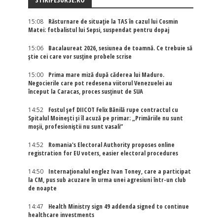
15:08
Răsturnare de situație la TAS în cazul lui Cosmin
Matei: fotbalistul lui Sepsi, suspendat pentru dopaj
15:06
Bacalaureat 2026, sesiunea de toamnă. Ce trebuie să
știe cei care vor susține probele scrise
15:00
Prima mare miză după căderea lui Maduro.
Negocierile care pot redesena viitorul Venezuelei au
început la Caracas, proces susținut de SUA
14:52
Fostul șef DIICOT Felix Bănilă rupe contractul cu
Spitalul Moinești și îl acuză pe primar: „Primăriile nu sunt
moșii, profesioniștii nu sunt vasali”
14:52
Romania's Electoral Authority proposes online
registration for EU voters, easier electoral procedures
14:50
Internaţionalul englez Ivan Toney, care a participat
la CM, pus sub acuzare în urma unei agresiuni într-un club
de noapte
14:47
Health Ministry sign 49 addenda signed to continue
healthcare investments