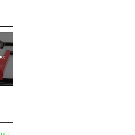
ace
aina: