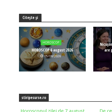
Citește și
HOROSCOP
Nicușor
HOROSCOP 6 august 2026
are 
05/08/2026
stiripesurse.ro
Horoscopul zilei de 7 august
De c