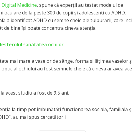
 Digital Medicine
, spune că experții au testat modelul de
ini oculare de la peste 300 de copii și adolescenți cu ADHD.
ială a identificat ADHD cu semne cheie ale tulburării, care inc
cât de bine își poate concentra cineva atenția.
esterolul sănătatea ochilor
tate mai mare a vaselor de sânge, forma și lățimea vaselor ș
i optic al ochiului au fost semnele cheie că cineva ar avea ac
la acest studiu a fost de 9,5 ani.
enția la timp pot îmbunătăți funcționarea socială, familială ș
HD”, au mai spus cercetătorii.