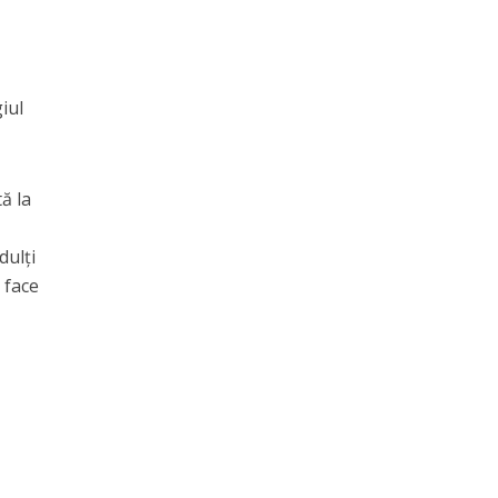
iul
ă la
dulți
 face
e