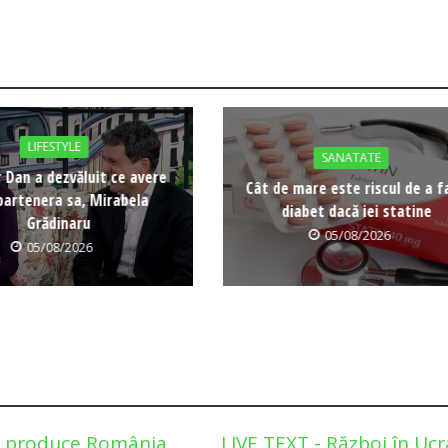
LIFESTYLE
SANATATE
 Dan a dezvăluit ce avere
Cât de mare este riscul de a f
partenera sa, Mirabela
diabet dacă iei statine
Grădinaru
05/08/2026
05/08/2026
e produce România
LIVE TEXT - Război în Ucr