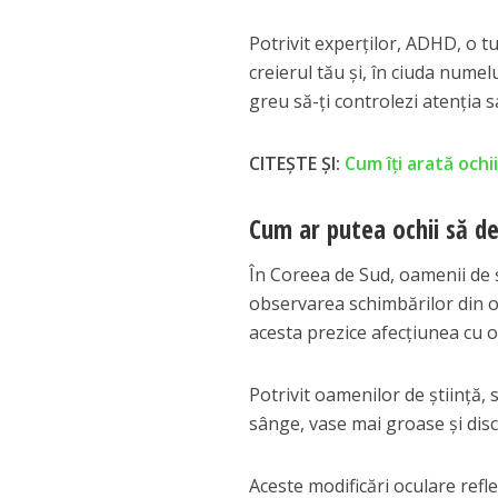
Potrivit experților, ADHD, o 
creierul tău și, în ciuda numelu
greu să-ți controlezi atenția s
CITEȘTE ȘI:
Cum îți arată ochi
Cum ar putea ochii să d
În Coreea de Sud, oamenii de
observarea schimbărilor din oc
acesta prezice afecțiunea cu o
Potrivit oamenilor de știință,
sânge, vase mai groase și disc
Aceste modificări oculare refl