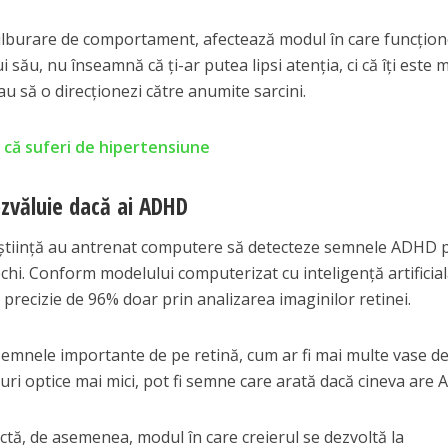
tulburare de comportament, afectează modul în care funcțio
i său, nu înseamnă că ți-ar putea lipsi atenția, ci că îți este 
au să o direcționezi către anumite sarcini.
i că suferi de hipertensiune
ezvăluie dacă ai ADHD
 știință au antrenat computere să detecteze semnele ADHD 
hi. Conform modelului computerizat cu inteligență artificial
 precizie de 96% doar prin analizarea imaginilor retinei.
 semnele importante de pe retină, cum ar fi mai multe vase d
uri optice mai mici, pot fi semne care arată dacă cineva are
ectă, de asemenea, modul în care creierul se dezvoltă la