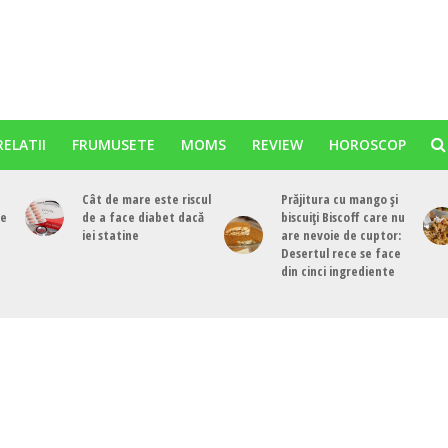
RELATII
FRUMUSETE
MOMS
REVIEW
HOROSCOP
Cât de mare este riscul
Prăjitura cu mango și
re
de a face diabet dacă
biscuiți Biscoff care nu
iei statine
are nevoie de cuptor:
Desertul rece se face
din cinci ingrediente