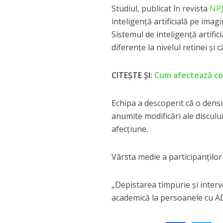
Studiul, publicat în revista
NPJ
inteligență artificială pe imag
Sistemul de inteligență artific
diferențe la nivelul retinei și 
CITEȘTE ȘI:
Cum afectează col
Echipa a descoperit că o densi
anumite modificări ale disculu
afecțiune.
Vârsta medie a participanților 
„Depistarea timpurie și interv
academică la persoanele cu AD