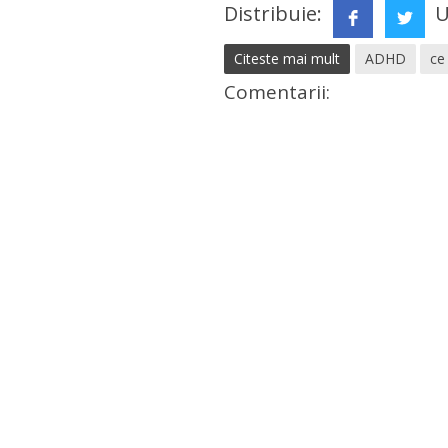
Distribuie:
U
Citeste mai mult
ADHD
ce
Comentarii: