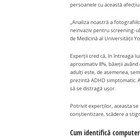
persoanele cu această afecțiun
„Analiza noastră a fotografii
neinvaziv pentru screening-ul 
de Medicină al Universității Yo
Experții cred că, în întreaga l
aproximativ 8%, băieții având
adulți este, de asemenea, semn
prezintă ADHD simptomatic. Afe
să se distragă ușor.
Potrivit experților, aceasta s
conștientizare, scădere a stigm
Cum identifică computeru