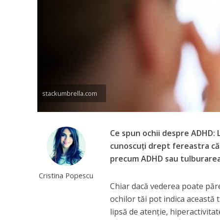
stackumbrella.com
Ce spun ochii despre ADHD: 
cunoscuți drept fereastra cătr
precum ADHD sau tulburarea d
Cristina Popescu
Chiar dacă vederea poate părea
ochilor tăi pot indica aceast
lipsă de atenție, hiperactivitat