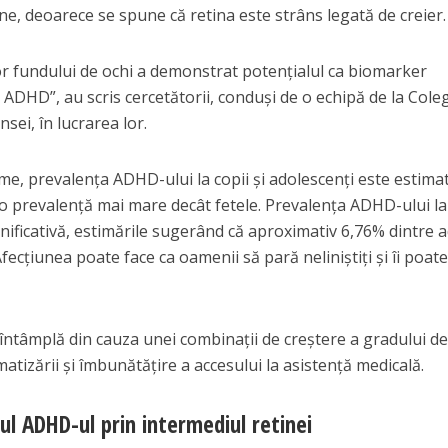
e, deoarece se spune că retina este strâns legată de creier.
lor fundului de ochi a demonstrat potențialul ca biomarker
ADHD”, au scris cercetătorii, conduși de o echipă de la Coleg
nsei, în lucrarea lor.
ume, prevalența ADHD-ului la copii și adolescenți este estimat
 o prevalență mai mare decât fetele. Prevalența ADHD-ului la
ificativă, estimările sugerând că aproximativ 6,76% dintre a
cțiunea poate face ca oamenii să pară neliniștiți și îi poate
e întâmplă din cauza unei combinații de creștere a gradului d
atizării și îmbunătățire a accesului la asistență medicală.
l ADHD-ul prin intermediul retinei