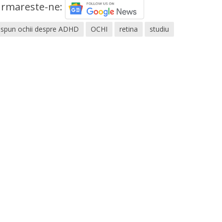
rmareste-ne:
 spun ochii despre ADHD
OCHI
retina
studiu