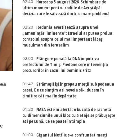
02:40
Horoscop 5 august 2026. Schimbare de
ultim moment pentru zodiile de Aer și Apă:
decizia care le salvează dintr-o mare problemă
02:20
Iordania avertizează asupra unei
„amenințări iminente”: Israelul ar putea prelua
controlul asupra celui mai important lăcaș
musulman din Ierusalim
02:00
Plângere penală la DNA împotriva
prefectului de Timiș: Piedone cere intervenția
procurorilor în cazul lui Dominic Fritz
sea
01:42
Strămoșii își îngropau morții sub podeaua
casei. De ce simțim azi nevoia să-i ducem în
cimitire cât mai îndepărtate
01:20
NASA este în alertă: o bucată de rachetă
cu dimensiunile unui bloc cu 5 etaje se prăbușește
azi pe Lună. Ce se poate întâmpla
de
01:00
Gigantul Netflix s-a confruntat marţi