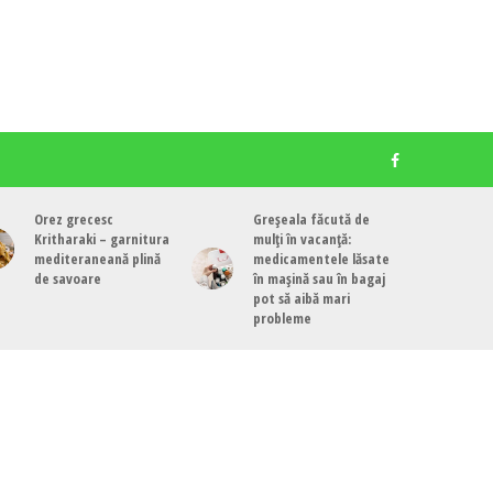
Orez grecesc
Greșeala făcută de
Kritharaki – garnitura
mulți în vacanță:
mediteraneană plină
medicamentele lăsate
de savoare
în mașină sau în bagaj
pot să aibă mari
probleme