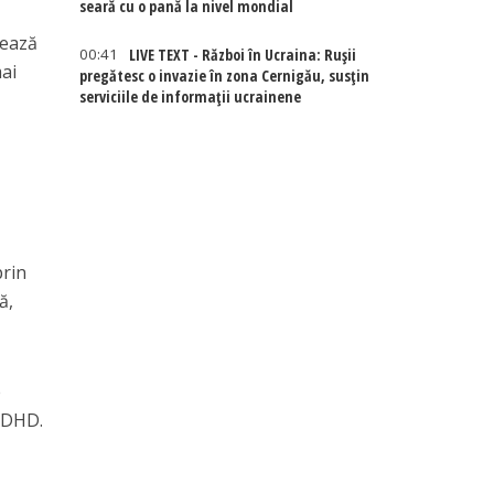
seară cu o pană la nivel mondial
nează
00:41
LIVE TEXT - Război în Ucraina: Rușii
mai
pregătesc o invazie în zona Cernigău, susțin
serviciile de informații ucrainene
prin
ă,
e
 ADHD.