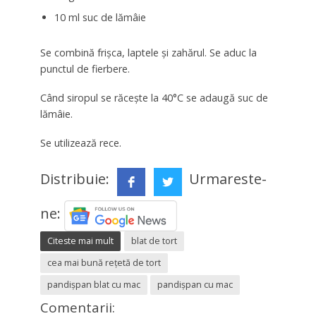
10 ml suc de lămâie
Se combină frișca, laptele și zahărul. Se aduc la
punctul de fierbere.
Când siropul se răcește la 40°C se adaugă suc de
lămâie.
Se utilizează rece.
Distribuie:
Urmareste-
ne:
Citeste mai mult
blat de tort
cea mai bună rețetă de tort
pandișpan blat cu mac
pandișpan cu mac
Comentarii: