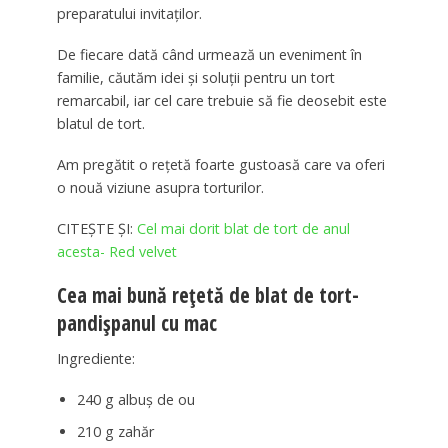
preparatului invitaților.
De fiecare dată când urmează un eveniment în
familie, căutăm idei și soluții pentru un tort
remarcabil, iar cel care trebuie să fie deosebit este
blatul de tort.
Am pregătit o rețetă foarte gustoasă care va oferi
o nouă viziune asupra torturilor.
CITEȘTE ȘI:
Cel mai dorit blat de tort de anul
acesta- Red velvet
Cea mai bună rețetă de blat de tort-
pandișpanul cu mac
Ingrediente:
240 g albuș de ou
210 g zahăr