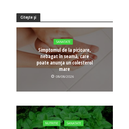
Citește și
SANATATE
Simptomul de la picioare,
nebagat în seamă, care
poate anunța un colesterol
mare
08/08/2026
NUTRITIE
SANATATE