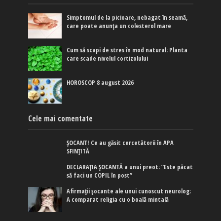
Simptomul de la picioare, nebagat în seamă,
care poate anunța un colesterol mare
Cum să scapi de stres în mod natural: Planta
care scade nivelul cortizolului
HOROSCOP 8 august 2026
Cele mai comentate
ȘOCANT! Ce au găsit cercetătorii în APA
SFINȚITĂ
DECLARAȚIA ȘOCANTĂ a unui preot: ”Este păcat
să faci un COPIL în post”
Afirmaţii şocante ale unui cunoscut neurolog:
A comparat religia cu o boală mintală