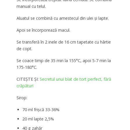
manual cu telul.
Aluatul se combină cu amestecul din ulei și lapte.
Apoi se încorporează macul.
Se transferă în 2 inele de 16 cm tapetate cu hârtie
de copt.
Se coace timp de 35 min la 155°C, apoi 5-7 min la
175-180°C.
CITEȘTE ȘI:
Secretul unui blat de tort perfect, fără
crăpături
Sirop:
70 ml frișcă 33-36%
20 ml lapte 2,5%
40 g zahăr