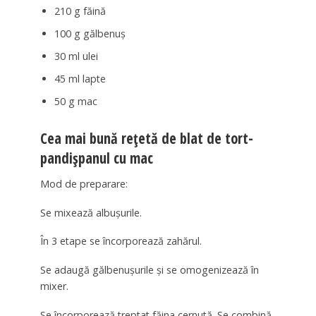
210 g făină
100 g gălbenuș
30 ml ulei
45 ml lapte
50 g mac
Cea mai bună rețetă de blat de tort-
pandișpanul cu mac
Mod de preparare:
Se mixează albușurile.
În 3 etape se încorporează zahărul.
Se adaugă gălbenușurile și se omogenizează în
mixer.
Se încorporează treptat făina cernută. Se combină