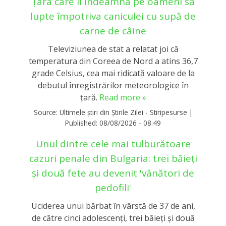
Țara care îi îndeamnă pe oameni să
lupte împotriva caniculei cu supă de
carne de câine
Televiziunea de stat a relatat joi că
temperatura din Coreea de Nord a atins 36,7
grade Celsius, cea mai ridicată valoare de la
debutul înregistrărilor meteorologice în
ţară.
Read more »
Source:
Ultimele știri din Știrile Zilei - Stiripesurse
|
Published:
08/08/2026 - 08:49
Unul dintre cele mai tulburătoare
cazuri penale din Bulgaria: trei băieți
și două fete au devenit 'vânători de
pedofili'
Uciderea unui bărbat în vârstă de 37 de ani,
de către cinci adolescenţi, trei băieţi şi două