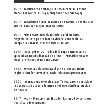
15:08
Răsturnare de situație la TAS în cazul lui Cosmin
Matei: fotbalistul lui Sepsi, suspendat pentru dopaj
15:06
Bacalaureat 2026, sesiunea de toamnă. Ce trebuie să
știe cei care vor susține probele scrise
15:00
Prima mare miză după căderea lui Maduro.
Negocierile care pot redesena viitorul Venezuelei au
început la Caracas, proces susținut de SUA
14:52
Fostul șef DIICOT Felix Bănilă rupe contractul cu
Spitalul Moinești și îl acuză pe primar: „Primăriile nu sunt
moșii, profesioniștii nu sunt vasali”
14:52
Romania's Electoral Authority proposes online
registration for EU voters, easier electoral procedures
14:50
Internaţionalul englez Ivan Toney, care a participat
la CM, pus sub acuzare în urma unei agresiuni într-un club
de noapte
14:47
Health Ministry sign 49 addenda signed to continue
healthcare investments