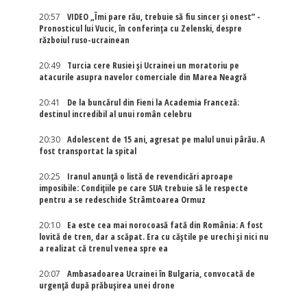
20:57
VIDEO „Îmi pare rău, trebuie să fiu sincer și onest” -
Pronosticul lui Vucic, în conferința cu Zelenski, despre
războiul ruso-ucrainean
20:49
Turcia cere Rusiei și Ucrainei un moratoriu pe
atacurile asupra navelor comerciale din Marea Neagră
20:41
De la buncărul din Fieni la Academia Franceză:
destinul incredibil al unui român celebru
20:30
Adolescent de 15 ani, agresat pe malul unui pârău. A
fost transportat la spital
20:25
Iranul anunță o listă de revendicări aproape
imposibile: Condițiile pe care SUA trebuie să le respecte
pentru a se redeschide Strâmtoarea Ormuz
20:10
Ea este cea mai norocoasă fată din România: A fost
lovită de tren, dar a scăpat. Era cu căștile pe urechi și nici nu
a realizat că trenul venea spre ea
20:07
Ambasadoarea Ucrainei în Bulgaria, convocată de
urgență după prăbușirea unei drone