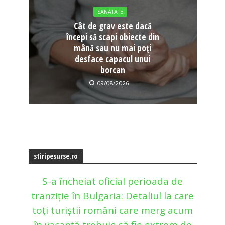
SANATATE
Cât de grav este dacă
începi să scapi obiecte din
mână sau nu mai poți
desface capacul unui
borcan
09/08/2026
stiripesurse.ro
S-a încheiat oficial perioada de
tranziție în Bulgaria: Detaliul la care
toți turiștii români care merg acum