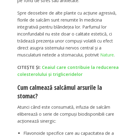
pe fond de stres sau anxietate.
Spre deosebire de alte plante cu acțiune agresivă,
florile de salcâm sunt renumite în medicina
integrativă pentru blândețea lor. Parfumul lor
inconfundabil nu este doar o calitate estetică, ci
trădează prezența unor compuși volatili cu efect
direct asupra sistemului nervos central și a
musculaturii netede a stomacului, potrivit
Nature
.
CITEȘTE ȘI:
Ceaiul care contribuie la reducerea
colesterolului și trigliceridelor
Cum calmează salcâmul arsurile la
stomac?
Atunci când este consumată, infuzia de salcâm
eliberează o serie de compuși biodisponibili care
acționează sinergic:
Flavonoide specifice care au capacitatea de a