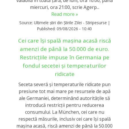
valabilă în toată ţara, de luni, ora 10:00, până
miercuri, ora 21:00, scrie Agerp...
Read more »
Source:
Ultimele știri din Știrile Zilei - Stiripesurse
|
Published:
09/08/2026 - 10:40
Cei care își spală mașina acasă riscă
amenzi de până la 50.000 de euro.
Restricțiile impuse în Germania pe
fondul secetei și temperaturilor
ridicate
Seceta severă și temperaturile ridicate pun
presiune tot mai mare pe resursele de apă
ale Germaniei, determinând autoritățile să
introducă restricții pentru reducerea
consumului. La München, cei care nu
respectă măsurile, inclusiv cei care își spală
mașina acasă, riscă amenzi de până la 50.000