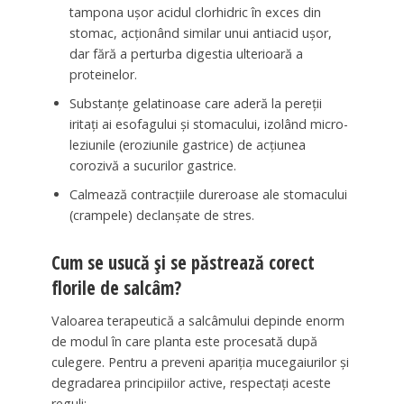
tampona ușor acidul clorhidric în exces din
stomac, acționând similar unui antiacid ușor,
dar fără a perturba digestia ulterioară a
proteinelor.
Substanțe gelatinoase care aderă la pereții
iritați ai esofagului și stomacului, izolând micro-
leziunile (eroziunile gastrice) de acțiunea
corozivă a sucurilor gastrice.
Calmează contracțiile dureroase ale stomacului
(crampele) declanșate de stres.
Cum se usucă și se păstrează corect
florile de salcâm?
Valoarea terapeutică a salcâmului depinde enorm
de modul în care planta este procesată după
culegere. Pentru a preveni apariția mucegaiurilor și
degradarea principiilor active, respectați aceste
reguli: