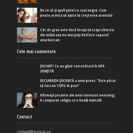
De ce să-ți speli părul cu ceai negru: Cum
poate acesta să ajute la creșterea acestuia
Cât de grav este dacă începi să scapi obiecte
din mână sau nu mai poți desface capacul
unui borcan
Cele mai comentate
ȘOCANT! Ce au găsit cercetătorii în APA
SFINȚITĂ
DECLARAȚIA ȘOCANTĂ a unui preot: ”Este păcat
să faci un COPIL în post”
Afirmaţii şocante ale unui cunoscut neurolog:
A comparat religia cu o boală mintală
Contact
contact@exquis.ro