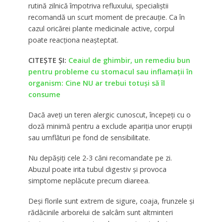
rutină zilnică împotriva refluxului, specialiștii
recomandă un scurt moment de precauție. Ca în
cazul oricărei plante medicinale active, corpul
poate reacționa neașteptat.
CITEȘTE ȘI:
Ceaiul de ghimbir, un remediu bun
pentru probleme cu stomacul sau inflamații în
organism: Cine NU ar trebui totuși să îl
consume
Dacă aveți un teren alergic cunoscut, începeți cu o
doză minimă pentru a exclude apariția unor erupții
sau umflături pe fond de sensibilitate.
Nu depășiți cele 2-3 căni recomandate pe zi.
Abuzul poate irita tubul digestiv și provoca
simptome neplăcute precum diareea.
Deși florile sunt extrem de sigure, coaja, frunzele și
rădăcinile arborelui de salcâm sunt altminteri