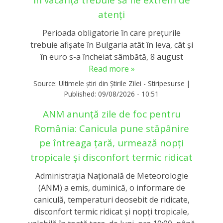
în vacanță trebuie să fie extrem de
atenți
Perioada obligatorie în care preţurile
trebuie afişate în Bulgaria atât în leva, cât şi
în euro s-a încheiat sâmbătă, 8 august
Read more »
Source:
Ultimele știri din Știrile Zilei - Stiripesurse
|
Published:
09/08/2026 - 10:51
ANM anunță zile de foc pentru
România: Canicula pune stăpânire
pe întreaga țară, urmează nopți
tropicale și disconfort termic ridicat
Administraţia Naţională de Meteorologie
(ANM) a emis, duminică, o informare de
caniculă, temperaturi deosebit de ridicate,
disconfort termic ridicat şi nopţi tropicale,