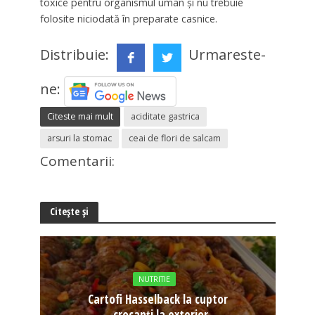
toxice pentru organismul uman și nu trebuie
folosite niciodată în preparate casnice.
Distribuie:
Urmareste-
ne:
Citeste mai mult
aciditate gastrica
arsuri la stomac
ceai de flori de salcam
Comentarii:
Citește și
NUTRITIE
Cartofi Hasselback la cuptor
– crocanți la exterior,