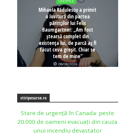
LIFESTYLE
Mihaela Rădulescu a primit
o lovitură din partea
părinților lui Felix
Baumgartner: „Am fost
ștearsă complet din
existența lui, de parcă aș fi
făcut ceva greșit. Chiar se
tem de mine”
08/08/2026
stiripesurse.ro
Stare de urgență în Canada: peste
20.000 de oameni evacuați din cauza
unui incendiu devastator