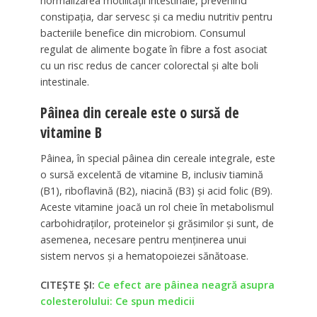
normalizarea motilității intestinale, prevenind
constipația, dar servesc și ca mediu nutritiv pentru
bacteriile benefice din microbiom. Consumul
regulat de alimente bogate în fibre a fost asociat
cu un risc redus de cancer colorectal și alte boli
intestinale.
Pâinea din cereale este o sursă de
vitamine B
Pâinea, în special pâinea din cereale integrale, este
o sursă excelentă de vitamine B, inclusiv tiamină
(B1), riboflavină (B2), niacină (B3) și acid folic (B9).
Aceste vitamine joacă un rol cheie în metabolismul
carbohidraților, proteinelor și grăsimilor și sunt, de
asemenea, necesare pentru menținerea unui
sistem nervos și a hematopoiezei sănătoase.
CITEȘTE ȘI:
Ce efect are pâinea neagră asupra
colesterolului: Ce spun medicii