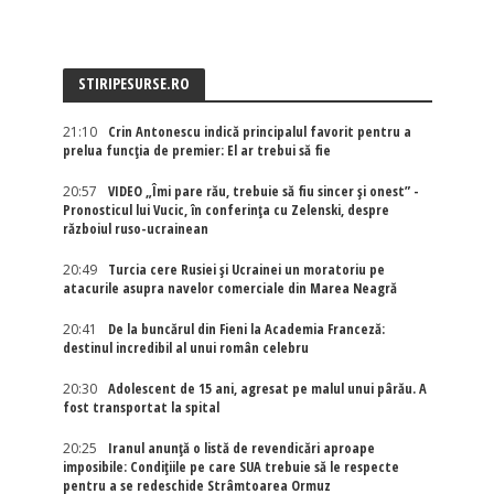
STIRIPESURSE.RO
21:10
Crin Antonescu indică principalul favorit pentru a
prelua funcția de premier: El ar trebui să fie
20:57
VIDEO „Îmi pare rău, trebuie să fiu sincer și onest” -
Pronosticul lui Vucic, în conferința cu Zelenski, despre
războiul ruso-ucrainean
20:49
Turcia cere Rusiei și Ucrainei un moratoriu pe
atacurile asupra navelor comerciale din Marea Neagră
20:41
De la buncărul din Fieni la Academia Franceză:
destinul incredibil al unui român celebru
20:30
Adolescent de 15 ani, agresat pe malul unui pârău. A
fost transportat la spital
20:25
Iranul anunță o listă de revendicări aproape
imposibile: Condițiile pe care SUA trebuie să le respecte
pentru a se redeschide Strâmtoarea Ormuz