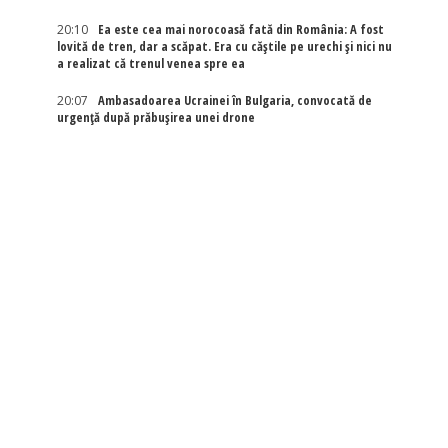
20:10
Ea este cea mai norocoasă fată din România: A fost
lovită de tren, dar a scăpat. Era cu căștile pe urechi și nici nu
a realizat că trenul venea spre ea
20:07
Ambasadoarea Ucrainei în Bulgaria, convocată de
urgență după prăbușirea unei drone