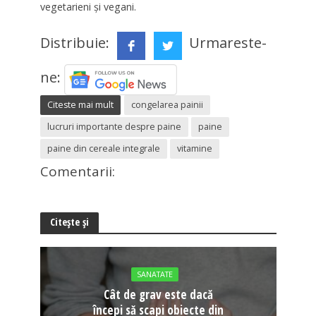
vegetarieni și vegani.
Distribuie:
Urmareste-
ne:
Citeste mai mult
congelarea painii
lucruri importante despre paine
paine
paine din cereale integrale
vitamine
Comentarii:
Citește și
SANATATE
Cât de grav este dacă
începi să scapi obiecte din