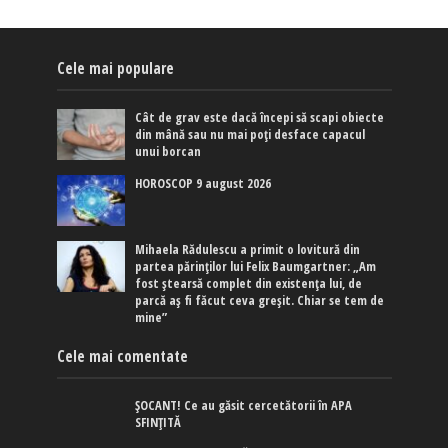
Cele mai populare
Cât de grav este dacă începi să scapi obiecte
din mână sau nu mai poți desface capacul
unui borcan
HOROSCOP 9 august 2026
Mihaela Rădulescu a primit o lovitură din
partea părinților lui Felix Baumgartner: „Am
fost ștearsă complet din existența lui, de
parcă aș fi făcut ceva greșit. Chiar se tem de
mine”
Cele mai comentate
ȘOCANT! Ce au găsit cercetătorii în APA
SFINȚITĂ