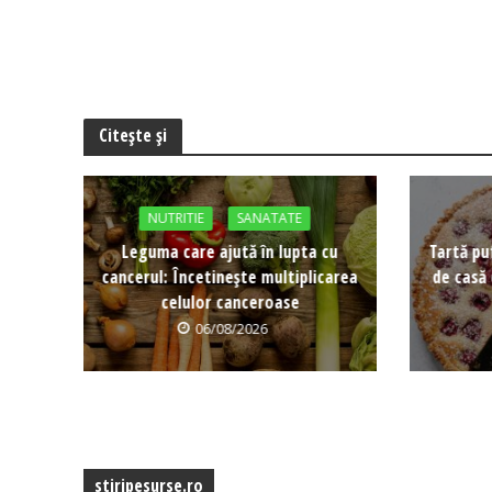
Citește și
NUTRITIE
SANATATE
Leguma care ajută în lupta cu
Tartă pu
cancerul: Încetinește multiplicarea
de casă 
celulor canceroase
06/08/2026
stiripesurse.ro