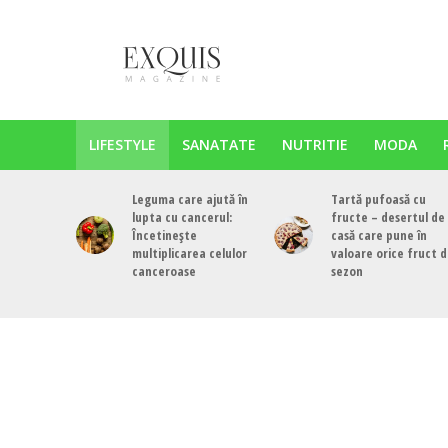
LIFESTYLE
SANATATE
NUTRITIE
MODA
Leguma care ajută în
Tartă pufoasă cu
lupta cu cancerul:
fructe – desertul de
Încetinește
casă care pune în
multiplicarea celulor
valoare orice fruct 
canceroase
sezon