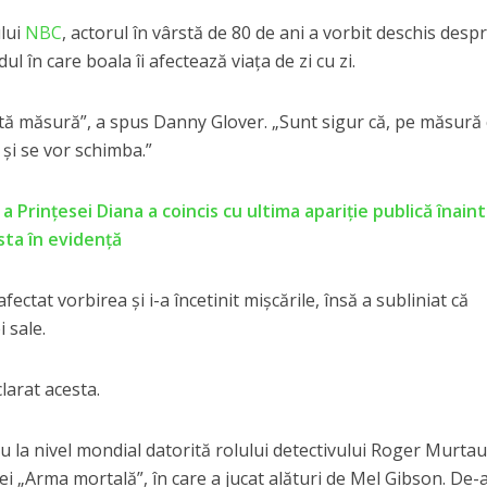
ului
NBC
, actorul în vârstă de 80 de ani a vorbit deschis desp
l în care boala îi afectează viața de zi cu zi.
ită măsură”, a spus Danny Glover. „Sunt sigur că, pe măsură 
e și se vor schimba.”
a Prințesei Diana a coincis cu ultima apariție publică înain
sta în evidență
afectat vorbirea și i-a încetinit mișcările, însă a subliniat că
i sale.
clarat acesta.
u la nivel mondial datorită rolului detectivului Roger Murta
zei „Arma mortală”, în care a jucat alături de Mel Gibson. De-