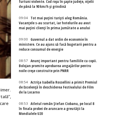
furtuni violente. Cod roșu în șapte județe, vijelii
de până la 90 km/h și grindină
09:04
Tot mai puțini turiști aleg România.
Vacanțele s-au scurtat, iar hotelurile au avut
mai puțini clienți în prima jumătate a anului
09:00
Guvernul a dat ordin de economie în
ministere. Ce au ajuns să facă bugetarii pentru a
reduce consumul de energie
08:57
Anunț important pentru familiile cu copii.
Bolojan promite aprobarea angajărilor pentru
noile creșe construite prin PNRR
08:54
Actriţa Isabella Rossellini a primit Premiul
de Excelenţă în deschiderea Festivalului de Film
eimer.
de la Locarno
tală”,
 care
08:53
Atletul român Ștefan Ciobanu, pe locul 8
în finala probei de aruncare a greutății la
Mondialele U20