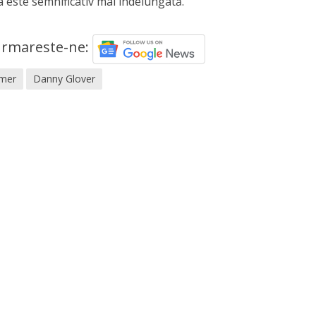
ea este semnificativ mai îndelungată.
rmareste-ne:
imer
Danny Glover