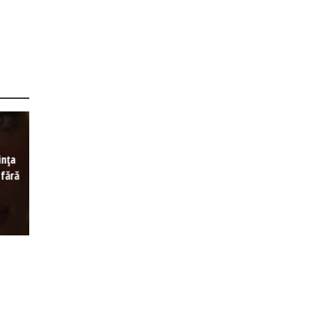
ința
 fără