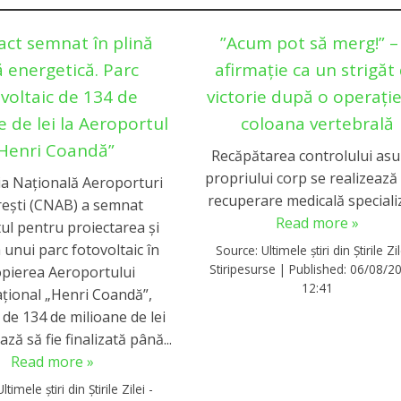
act semnat în plină
”Acum pot să merg!” –
ă energetică. Parc
afirmație ca un strigăt
voltaic de 134 de
victorie după o operați
e de lei la Aeroportul
coloana vertebrală
Henri Coandă”
Recăpătarea controlului as
propriului corp se realizează
a Națională Aeroporturi
recuperare medicală speciali
ești (CNAB) a semnat
Read more »
ul pentru proiectarea și
 unui parc fotovoltaic în
Source:
Ultimele știri din Știrile Zil
Stiripesurse
|
Published:
06/08/20
pierea Aeroportului
12:41
ațional „Henri Coandă”,
e de 134 de milioane de lei
ză să fie finalizată până...
Read more »
Ultimele știri din Știrile Zilei -