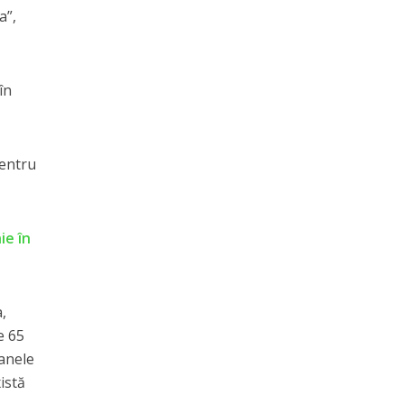
a”,
în
pentru
ie în
,
e 65
oanele
istă