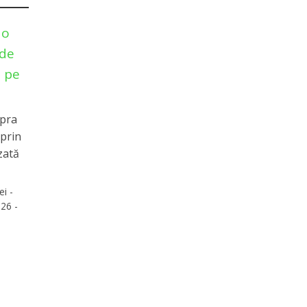
 o
 de
e pe
upra
 prin
zată
ei -
26 -