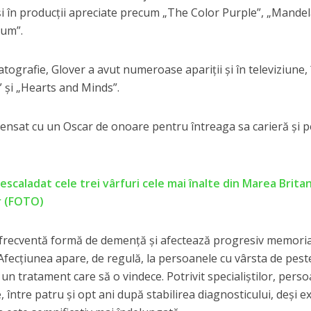
 și în producții apreciate precum „The Color Purple”, „Mandel
aum”.
tografie, Glover a avut numeroase apariții și în televiziune, 
” și „Hearts and Minds”.
pensat cu un Oscar de onoare pentru întreaga sa carieră și 
scaladat cele trei vârfuri cele mai înalte din Marea Britan
er (FOTO)
 frecventă formă de demență și afectează progresiv memoria
fecțiunea apare, de regulă, la persoanele cu vârsta de pest
ă un tratament care să o vindece. Potrivit specialiștilor, pers
, între patru și opt ani după stabilirea diagnosticului, deși ex