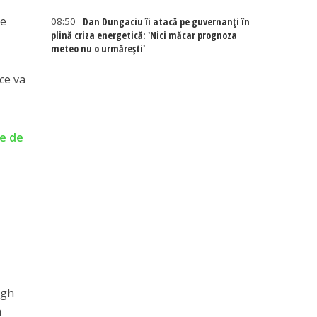
re
08:50
Dan Dungaciu îi atacă pe guvernanți în
plină criza energetică: 'Nici măcar prognoza
meteo nu o urmărești'
ce va
te de
ugh
a