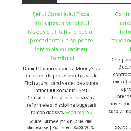
Șeful Consiliului Fiscal
Contr
anticipează verdictul
criz
Moody’s: „Fitch a creat un
foto
precedent”. Ce se poate
milioan
întâmpla cu ratingul
„
României
Compani
Bucur
Daniel Dăianu spune că Moody’s va
contract
ține cont de precedentul creat de
execuția
Fitch atunci când va decide asupra
apro
ratingului României. Șeful
Intern
Consiliului Fiscal avertizează că
investiți
reformele și disciplina bugetară
care urmea
rămân decisive.
Read more »
Source:
Ultimele știri din Știrile Zilei -
Source:
Stiripesurse
|
Published:
06/08/2026 -