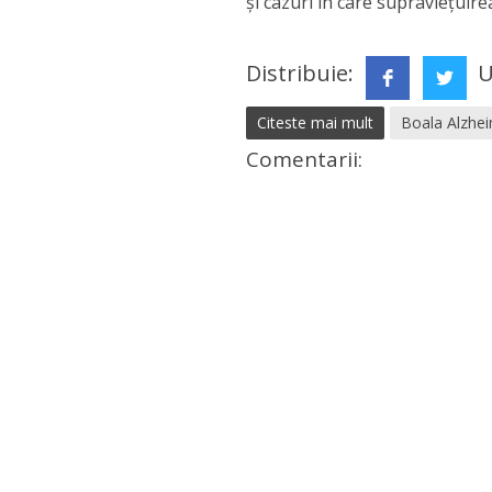
și cazuri în care supraviețuir
Distribuie:
U
Citeste mai mult
Boala Alzhe
Comentarii: