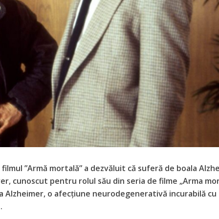
n filmul ”Armă mortală” a dezvăluit că suferă de boala Alzh
r, cunoscut pentru rolul său din seria de filme „Arma mor
la Alzheimer, o afecțiune neurodegenerativă incurabilă cu
.