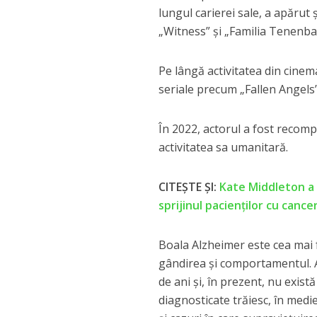
lungul carierei sale, a apărut
„Witness” și „Familia Tenenb
Pe lângă activitatea din cinema
seriale precum „Fallen Angels
În 2022, actorul a fost recom
activitatea sa umanitară.
CITEȘTE ȘI:
Kate Middleton a e
sprijinul pacienților cu canc
Boala Alzheimer este cea mai
gândirea și comportamentul. A
de ani și, în prezent, nu exist
diagnosticate trăiesc, în medie