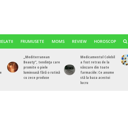
RELATII
FRUMUSETE
MOMS
REVIEW
HOROSCOP
„Mediterranean
Medicamentul Colebil
Beauty”, tendința care
a fost retras de la
promite o piele
vânzare din toate
de
luminoasă fără o rutină
farmaciile: Ce anume
cu zece produse
stă la baza acestui
lucru