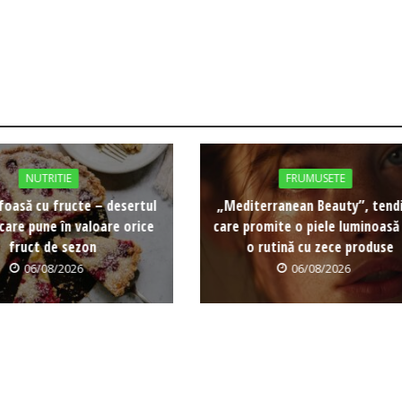
NUTRITIE
FRUMUSETE
foasă cu fructe – desertul
„Mediterranean Beauty”, tend
care pune în valoare orice
care promite o piele luminoasă
fruct de sezon
o rutină cu zece produse
06/08/2026
06/08/2026