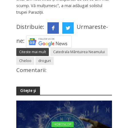
scump. Vă mulțumesc”, a mai adăugat solistul
trupei Paraziții.
Distribuie:
Urmareste-
ne:
Citeste mai mult
Catedrala Mântuirea Neamului
Cheloo
droguri
Comentarii:
Citește și
HOROSCOP