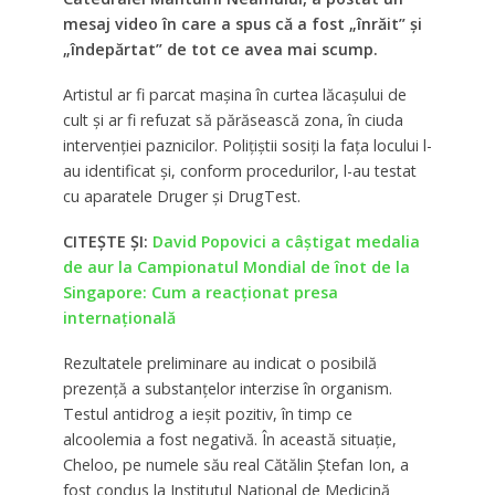
mesaj video în care a spus că a fost „înrăit” și
„îndepărtat” de tot ce avea mai scump.
Artistul ar fi parcat mașina în curtea lăcașului de
cult și ar fi refuzat să părăsească zona, în ciuda
intervenției paznicilor. Polițiștii sosiți la fața locului l-
au identificat și, conform procedurilor, l-au testat
cu aparatele Druger și DrugTest.
CITEȘTE ȘI:
David Popovici a câștigat medalia
de aur la Campionatul Mondial de înot de la
Singapore: Cum a reacționat presa
internațională
Rezultatele preliminare au indicat o posibilă
prezență a substanțelor interzise în organism.
Testul antidrog a ieșit pozitiv, în timp ce
alcoolemia a fost negativă. În această situație,
Cheloo, pe numele său real Cătălin Ștefan Ion, a
fost condus la Institutul Național de Medicină