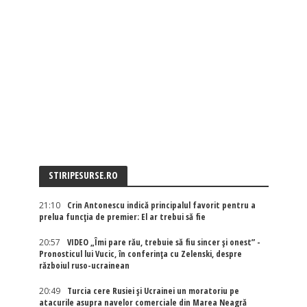
STIRIPESURSE.RO
21:10
Crin Antonescu indică principalul favorit pentru a
prelua funcția de premier: El ar trebui să fie
20:57
VIDEO „Îmi pare rău, trebuie să fiu sincer și onest” -
Pronosticul lui Vucic, în conferința cu Zelenski, despre
războiul ruso-ucrainean
20:49
Turcia cere Rusiei și Ucrainei un moratoriu pe
atacurile asupra navelor comerciale din Marea Neagră