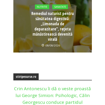
NUTRITIE
SANATATE
Remediul naturist pentru
sănătatea digestivă:
„Limonada de
deparazitare”, rețeta
mănăstirească devenită
virală
08/08/2026
stiripesurse.ro
Crin Antonescu îi dă o veste proastă
lui George Simion: Psihologic, Călin
Georgescu conduce partidul