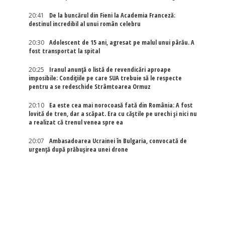
20:41
De la buncărul din Fieni la Academia Franceză:
destinul incredibil al unui român celebru
20:30
Adolescent de 15 ani, agresat pe malul unui pârău. A
fost transportat la spital
20:25
Iranul anunță o listă de revendicări aproape
imposibile: Condițiile pe care SUA trebuie să le respecte
pentru a se redeschide Strâmtoarea Ormuz
20:10
Ea este cea mai norocoasă fată din România: A fost
lovită de tren, dar a scăpat. Era cu căștile pe urechi și nici nu
a realizat că trenul venea spre ea
20:07
Ambasadoarea Ucrainei în Bulgaria, convocată de
urgență după prăbușirea unei drone