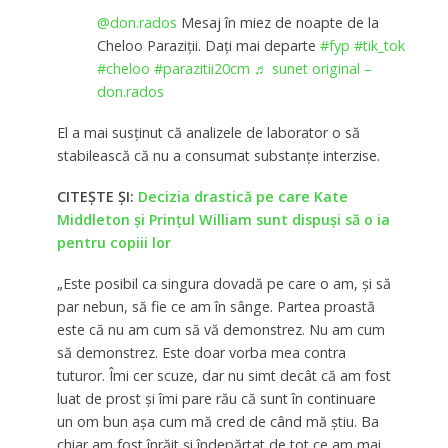
@don.rados
Mesaj în miez de noapte de la
Cheloo Paraziții. Dați mai departe
#fyp
#tik_tok
#cheloo
#parazitii20cm
♬ sunet original –
don.rados
El a mai susținut că analizele de laborator o să
stabilească că nu a consumat substanțe interzise.
CITEȘTE ȘI:
Decizia drastică pe care Kate
Middleton și Prințul William sunt dispuși să o ia
pentru copiii lor
„Este posibil ca singura dovadă pe care o am, și să
par nebun, să fie ce am în sânge. Partea proastă
este că nu am cum să vă demonstrez. Nu am cum
să demonstrez. Este doar vorba mea contra
tuturor. Îmi cer scuze, dar nu simt decât că am fost
luat de prost și îmi pare rău că sunt în continuare
un om bun așa cum mă cred de când mă știu. Ba
chiar am fost înrăit și îndepărtat de tot ce am mai