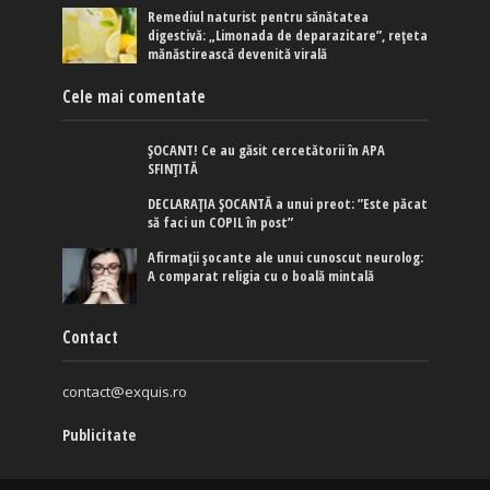
Remediul naturist pentru sănătatea
digestivă: „Limonada de deparazitare”, rețeta
mănăstirească devenită virală
Cele mai comentate
ȘOCANT! Ce au găsit cercetătorii în APA
SFINȚITĂ
DECLARAȚIA ȘOCANTĂ a unui preot: ”Este păcat
să faci un COPIL în post”
Afirmaţii şocante ale unui cunoscut neurolog:
A comparat religia cu o boală mintală
Contact
contact@exquis.ro
Publicitate