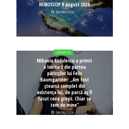
HOROSCOP 9 august 2026
08/08/2026
LIFESTYLE
Mihaela Rădulescu a primit
o lovitură din partea
părinților lui Felix
Baumgartner: „Am fost
ștearsă complet din
existența lui, de parcă aș fi
făcut ceva greșit. Chiar se
tem de mine”
08/08/2026