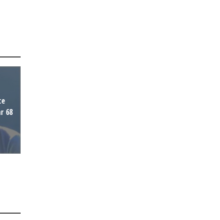
te
ar 68