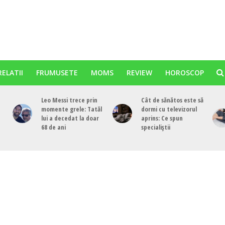
RELATII
FRUMUSETE
MOMS
REVIEW
HOROSCOP
Leo Messi trece prin
Cât de sănătos este să
momente grele: Tatăl
dormi cu televizorul
lui a decedat la doar
aprins: Ce spun
68 de ani
specialiștii