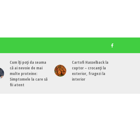
Cum îți poți da seama
Cartofi Hasselback la
că ai nevoie de mai
cuptor – crocanți la
multe proteine:
exterior, fragezi la
Simptomele la care să
interior
fii atent