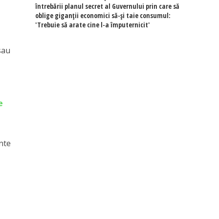
întrebării planul secret al Guvernului prin care să
oblige giganții economici să-și taie consumul:
'Trebuie să arate cine l-a împuternicit'
sau
e
ente