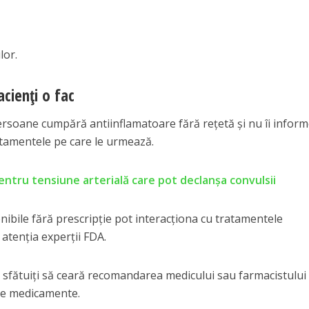
lor.
acienți o fac
rsoane cumpără antiinflamatoare fără rețetă și nu îi infor
atamentele pe care le urmează.
tru tensiune arterială care pot declanșa convulsii
nibile fără prescripție pot interacționa cu tratamentele
atenția experții FDA.
t sfătuiți să ceară recomandarea medicului sau farmacistului
te medicamente.