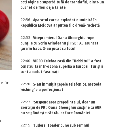
poți obține o superbă tufă de trandafiri, dintr-un
buchet de flori deja tăiate
22:56
Aparatul care a explodat duminică în
Republica Moldova ar putea fi o dronă-rachetă
22:53
Vicepremierul Oana Gheorghiu rupe
punțile cu Sorin Grindeanu și PSD: 'Au aruncat
țara în haos. S-au jucat cu focul'
22:40
VIDEO Celebra casă din ”Hobbitul” a fost
construită într-o zonă superbă a Europei: Turiștii
sunt absolut fascinați
ei în
22:28
S-au înmulțit țepele telefonice. Metoda
i
'vishing' s-a perfecționat
22:27
'Suspendarea președintelui, doar un
exercițiu de PR': Oana Gheorghiu susține că AUR
nu se gândește cât rău ar face României
n
22:15
Tudorel Toader pune sub semnul