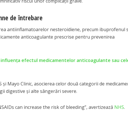
nificativ riscul unor complicații grave.
emne de întrebare
rea antiinflamatoarelor nesteroidiene, precum ibuprofenul 
icamente anticoagulante prescrise pentru prevenirea
 influența efectul medicamentelor anticoagulante sau cel
NHS și Mayo Clinic, asocierea celor două categorii de medicam
ii digestive și alte sângerări severe.
SAIDs can increase the risk of bleeding”, avertizează
NHS
.