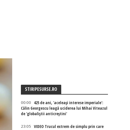
STIRIPESURSE.RO
00:00
425 de ani, 'aceleași interese imperiale':
Călin Georgescu leagă uciderea lui Mihai Viteazul
de 'globaliștii anticreștini'
23:05
VIDEO Trucul extrem de simplu prin care