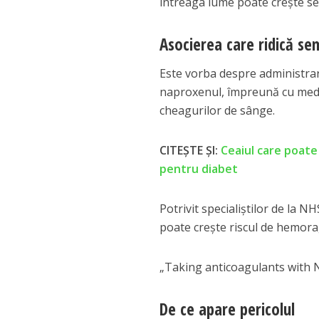
întreaga lume poate crește sem
Asocierea care ridică s
Este vorba despre administra
naproxenul, împreună cu med
cheagurilor de sânge.
CITEȘTE ȘI:
Ceaiul care poate
pentru diabet
Potrivit specialiștilor de la 
poate crește riscul de hemorag
„Taking anticoagulants with N
De ce apare pericolul