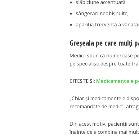
slăbiciune accentuată;
sângerări neobișnuite;
apariția frecventă a vânătăi
Greșeala pe care mulți p
Medicii spun că numeroase pe
pe specialiști despre toate tr
CITEȘTE ȘI:
Medicamentele pen
„Chiar și medicamentele dispo
recomandate de medic”, atrag 
Din acest motiv, pacienții sun
înainte de a combina mai mul