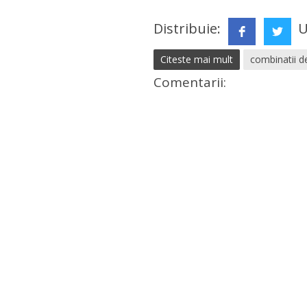
Distribuie:
U
Citeste mai mult
combinatii 
Comentarii: