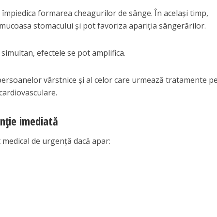
 împiedica formarea cheagurilor de sânge. În același timp,
 mucoasa stomacului și pot favoriza apariția sângerărilor.
simultan, efectele se pot amplifica.
 persoanelor vârstnice și al celor care urmează tratamente p
cardiovasculare.
nție imediată
t medical de urgență dacă apar: