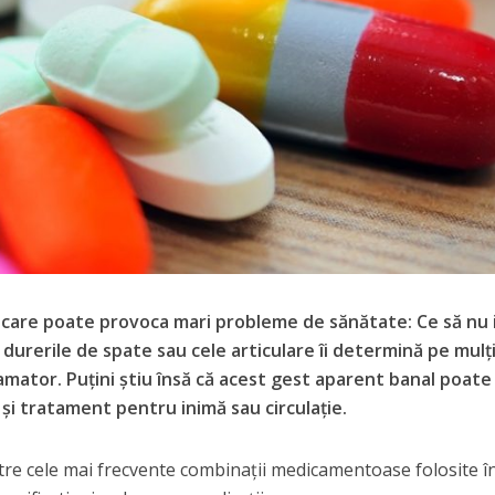
are poate provoca mari probleme de sănătate: Ce să nu i
 durerile de spate sau cele articulare îi determină pe mulț
lamator. Puțini știu însă că acest gest aparent banal poate
și tratament pentru inimă sau circulație.
ntre cele mai frecvente combinații medicamentoase folosite î