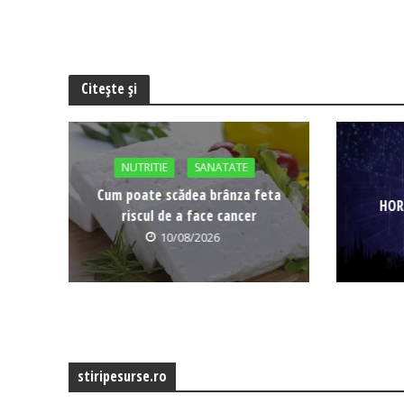
Citește și
NUTRITIE
SANATATE
Cum poate scădea brânza feta
HOR
riscul de a face cancer
10/08/2026
stiripesurse.ro