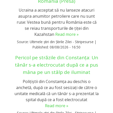
România (Presă)
Ucraina a acceptat să nu lanseze atacuri
asupra anumitor petroliere care nu sunt
ruse: Vestea bună pentru România este că
se reiau transporturile de țiței din
Kazahstan
Read more »
Source:
Ultimele știri din Știrile Zilei - Stiripesurse
|
Published:
08/08/2026 - 16:50
Pericol pe străzile din Constanţa: Un
tânăr s-a electrocutat după ce a pus
mâna pe un stâlp de iluminat
Poliţiştii din Constamţa au deschis o
anchetă, după ce au fost sesizaţi de către o
unitate medicală că un tânăr s-a prezentat la
spital după ce a fost electrocutat
Read more »
Source:
Ultimele știri din Știrile Zilei - Stiripesurse
|