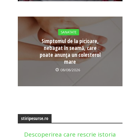
SANATATE
Simptomul de la picioare,
nebagat în seamă, care
poate anunța un colesterol
mare
08/08/2026
stiripesurse.ro
Descoperirea care rescrie istoria