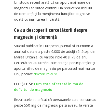
Un studiu recent arată că un aport mai mare de
magneziu ar putea contribui la reducerea riscului
de demență și la menținerea funcțiilor cognitive
odată cu înaintarea în vârstă.
Ce au descoperit cercetătorii despre
magneziu și demență
Studiul publicat în European Journal of Nutrition a
analizat datele a peste 6.000 de adulți sănătoși din
Marea Britanie, cu vârste între 40 și 73 de ani.
Cercetătorii au urmărit alimentația participanților și
aportul zilnic de magneziu pe parcursul mai multor
luni, potrivit
doctorulzilei.ro
.
CITEȘTE ȘI:
Cum este afectată inima de
deficitul de magneziu
Rezultatele au arătat că persoanele care consumau
peste 550 mg de magneziu pe zi aveau, la vârsta