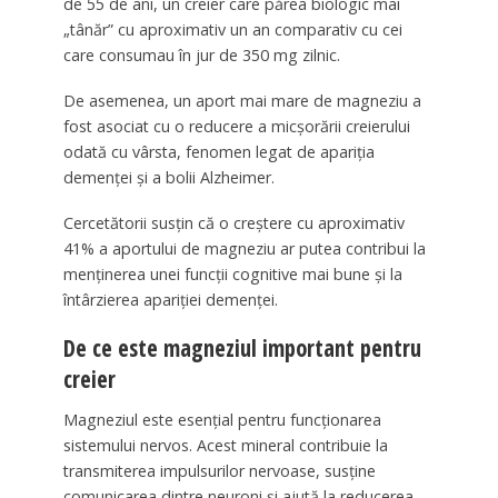
de 55 de ani, un creier care părea biologic mai
„tânăr” cu aproximativ un an comparativ cu cei
care consumau în jur de 350 mg zilnic.
De asemenea, un aport mai mare de magneziu a
fost asociat cu o reducere a micșorării creierului
odată cu vârsta, fenomen legat de apariția
demenței și a bolii Alzheimer.
Cercetătorii susțin că o creștere cu aproximativ
41% a aportului de magneziu ar putea contribui la
menținerea unei funcții cognitive mai bune și la
întârzierea apariției demenței.
De ce este magneziul important pentru
creier
Magneziul este esențial pentru funcționarea
sistemului nervos. Acest mineral contribuie la
transmiterea impulsurilor nervoase, susține
comunicarea dintre neuroni și ajută la reducerea