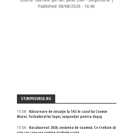
Published:
08/08/2026 - 16:40
STIRIPESURSE.RO
15:08
Răsturnare de situație la TAS în cazul lui Cosmin
Matei: fotbalistul lui Sepsi, suspendat pentru dopaj
15:06
Bacalaureat 2026, sesiunea de toamnă. Ce trebuie să
știe cei care vor susține probele scrise