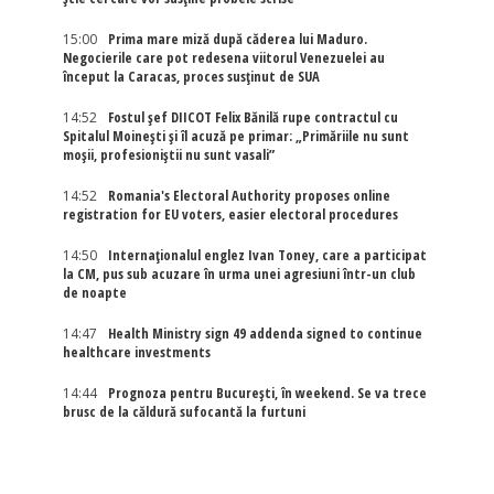
15:00
Prima mare miză după căderea lui Maduro.
Negocierile care pot redesena viitorul Venezuelei au
început la Caracas, proces susținut de SUA
14:52
Fostul șef DIICOT Felix Bănilă rupe contractul cu
Spitalul Moinești și îl acuză pe primar: „Primăriile nu sunt
moșii, profesioniștii nu sunt vasali”
14:52
Romania's Electoral Authority proposes online
registration for EU voters, easier electoral procedures
14:50
Internaţionalul englez Ivan Toney, care a participat
la CM, pus sub acuzare în urma unei agresiuni într-un club
de noapte
14:47
Health Ministry sign 49 addenda signed to continue
healthcare investments
14:44
Prognoza pentru București, în weekend. Se va trece
brusc de la căldură sufocantă la furtuni