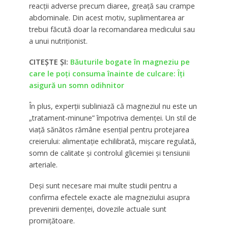
reacții adverse precum diaree, greață sau crampe
abdominale. Din acest motiv, suplimentarea ar
trebui făcută doar la recomandarea medicului sau
a unui nutriționist.
CITEȘTE ȘI:
Băuturile bogate în magneziu pe
care le poți consuma înainte de culcare: Îți
asigură un somn odihnitor
În plus, experții subliniază că magneziul nu este un
„tratament-minune” împotriva demenței. Un stil de
viață sănătos rămâne esențial pentru protejarea
creierului: alimentație echilibrată, mișcare regulată,
somn de calitate și controlul glicemiei și tensiunii
arteriale.
Deși sunt necesare mai multe studii pentru a
confirma efectele exacte ale magneziului asupra
prevenirii demenței, dovezile actuale sunt
promițătoare.