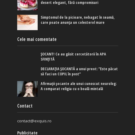
desert elegant, fără compromisuri
Simptomul de la picioare, nebagat în seamă,
care poate anunța un colesterol mare
Cele mai comentate
ȘOCANT! Ce au găsit cercetătorii în APA
SFINȚITĂ
DECLARAȚIA ȘOCANTĂ a unui preot: ”Este păcat
să faci un COPIL în post”
Afirmaţii şocante ale unui cunoscut neurolog:
A comparat religia cu o boală mintală
Contact
contact@exquis.ro
Publicitate