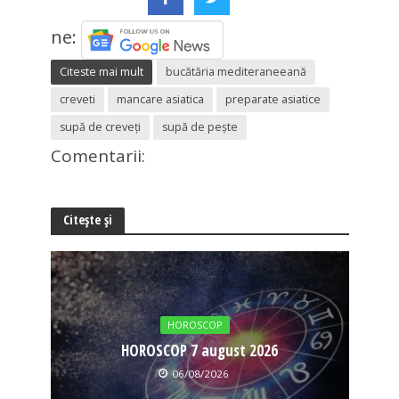
ne:
Citeste mai mult
bucătăria mediteraneeană
creveti
mancare asiatica
preparate asiatice
supă de creveți
supă de pește
Comentarii:
Citește și
HOROSCOP
HOROSCOP 7 august 2026
06/08/2026