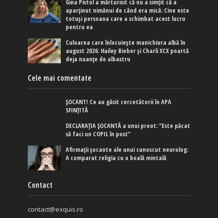
Gina Pistol a mărturisit că nu a simțit că a
aparținut nimănui de când era mică: Cine este
totuși persoana care a schimbat acest lucru
pentru ea
Culoarea care înlocuiește manichiura albă în
august 2026: Hailey Bieber și Charli XCX poartă
deja nuanțe de albastru
Cele mai comentate
ȘOCANT! Ce au găsit cercetătorii în APA
SFINȚITĂ
DECLARAȚIA ȘOCANTĂ a unui preot: ”Este păcat
să faci un COPIL în post”
Afirmaţii şocante ale unui cunoscut neurolog:
A comparat religia cu o boală mintală
Contact
contact@exquis.ro