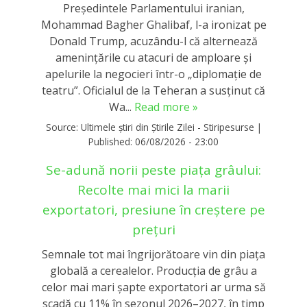
Președintele Parlamentului iranian,
Mohammad Bagher Ghalibaf, l-a ironizat pe
Donald Trump, acuzându-l că alternează
amenințările cu atacuri de amploare și
apelurile la negocieri într-o „diplomație de
teatru”. Oficialul de la Teheran a susținut că
Wa...
Read more »
Source:
Ultimele știri din Știrile Zilei - Stiripesurse
|
Published:
06/08/2026 - 23:00
Se-adună norii peste piața grâului:
Recolte mai mici la marii
exportatori, presiune în creștere pe
prețuri
Semnale tot mai îngrijorătoare vin din piața
globală a cerealelor. Producția de grâu a
celor mai mari șapte exportatori ar urma să
scadă cu 11% în sezonul 2026–2027, în timp