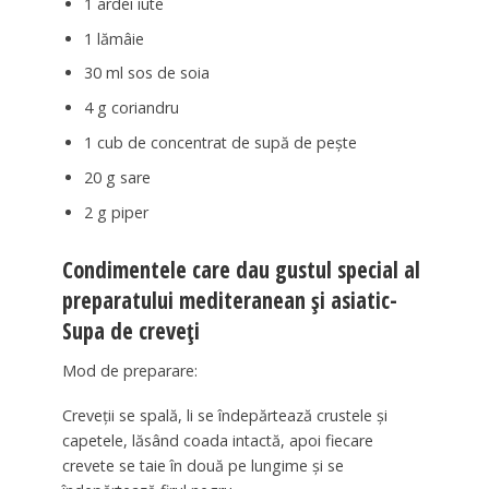
1 ardei iute
1 lămâie
30 ml sos de soia
4 g coriandru
1 cub de concentrat de supă de pește
20 g sare
2 g piper
Condimentele care dau gustul special al
preparatului mediteranean și asiatic-
Supa de creveți
Mod de preparare:
Creveții se spală, li se îndepărtează crustele și
capetele, lăsând coada intactă, apoi fiecare
crevete se taie în două pe lungime și se