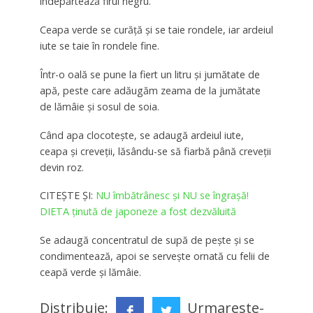
îndepărtează firul negru.
Ceapa verde se curăță și se taie rondele, iar ardeiul
iute se taie în rondele fine.
Într-o oală se pune la fiert un litru și jumătate de
apă, peste care adăugăm zeama de la jumătate
de lămâie și sosul de soia.
Când apa clocotește, se adaugă ardeiul iute,
ceapa și creveții, lăsându-se să fiarbă până creveții
devin roz.
CITEȘTE ȘI:
NU îmbătrânesc și NU se îngrașă!
DIETA ținută de japoneze a fost dezvăluită
Se adaugă concentratul de supă de pește și se
condimentează, apoi se servește ornată cu felii de
ceapă verde și lămâie.
Distribuie:
Urmareste-