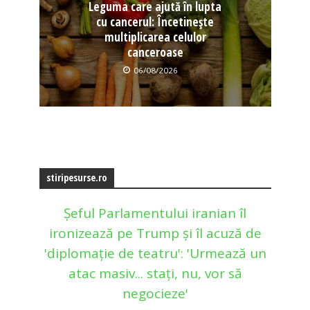
Leguma care ajută în lupta
cu cancerul: Încetinește
multiplicarea celulor
canceroase
06/08/2026
stiripesurse.ro
Șeful Parlamentului iranian îl
ironizează pe Trump și îl acuză de
'diplomație de teatru': 'Urmează un
atac masiv... stați, nu, vor să
negocieze'