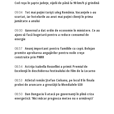
Cod roșu în șapte județe, vijelii de până la 90 km/h și grindină
09:04
Tot mai puțini turiști aleg România. Vacanțele s-au
scurtat, iar hotelurile au avut mai puțini clienți în prima
jumătate a anului
09:00
Guvernul a dat ordin de economie în ministere. Ce au
ajuns să facă bugetarii pentru a reduce consumul de
energie
08:57
Anunț important pentru familiile cu copii. Bolojan
promite aprobarea angajărilor pentru noile creșe
construite prin PNRR
08:54
Actriţa Isabella Rossellini a primit Premiul de
Excelenţă în deschiderea Festivalului de Film de la Locarno
08:53
Atletul român Ștefan Ciobanu, pe locul 8 în finala
probei de aruncare a greutății la Mondialele U20
08:50
Dan Dungaciu îi atacă pe guvernanți în plină criza
energetică: 'Nici măcar prognoza meteo nu o urmărești'