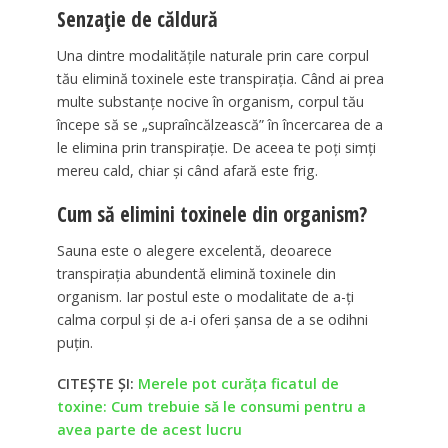
Senzație de căldură
Una dintre modalitățile naturale prin care corpul
tău elimină toxinele este transpirația. Când ai prea
multe substanțe nocive în organism, corpul tău
începe să se „supraîncălzească” în încercarea de a
le elimina prin transpirație. De aceea te poți simți
mereu cald, chiar și când afară este frig.
Cum să elimini toxinele din organism?
Sauna este o alegere excelentă, deoarece
transpirația abundentă elimină toxinele din
organism. Iar postul este o modalitate de a-ți
calma corpul și de a-i oferi șansa de a se odihni
puțin.
CITEȘTE ȘI:
Merele pot curăța ficatul de
toxine: Cum trebuie să le consumi pentru a
avea parte de acest lucru