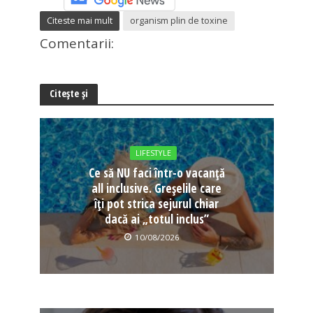
Citeste mai mult
organism plin de toxine
Comentarii:
Citește și
LIFESTYLE
Ce să NU faci într-o vacanță
all inclusive. Greșelile care
îți pot strica sejurul chiar
dacă ai „totul inclus”
10/08/2026