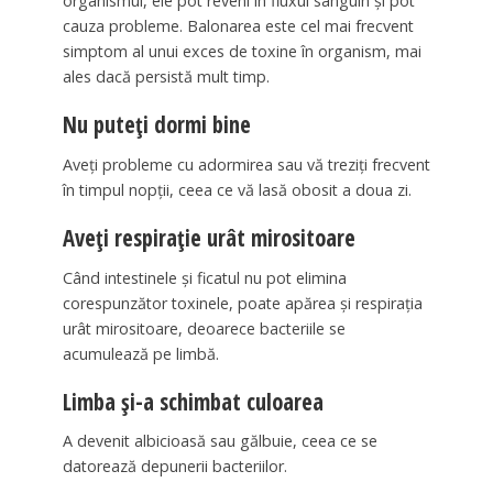
organismul, ele pot reveni în fluxul sanguin și pot
cauza probleme. Balonarea este cel mai frecvent
simptom al unui exces de toxine în organism, mai
ales dacă persistă mult timp.
Nu puteți dormi bine
Aveți probleme cu adormirea sau vă treziți frecvent
în timpul nopții, ceea ce vă lasă obosit a doua zi.
Aveți respirație urât mirositoare
Când intestinele și ficatul nu pot elimina
corespunzător toxinele, poate apărea și respirația
urât mirositoare, deoarece bacteriile se
acumulează pe limbă.
Limba și-a schimbat culoarea
A devenit albicioasă sau gălbuie, ceea ce se
datorează depunerii bacteriilor.