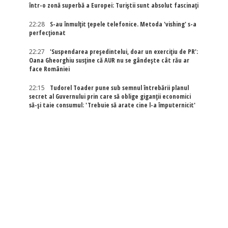
într-o zonă superbă a Europei: Turiștii sunt absolut fascinați
22:28
S-au înmulțit țepele telefonice. Metoda 'vishing' s-a
perfecționat
22:27
'Suspendarea președintelui, doar un exercițiu de PR':
Oana Gheorghiu susține că AUR nu se gândește cât rău ar
face României
22:15
Tudorel Toader pune sub semnul întrebării planul
secret al Guvernului prin care să oblige giganții economici
să-și taie consumul: 'Trebuie să arate cine l-a împuternicit'