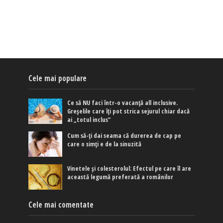
Cele mai populare
Ce să NU faci într-o vacanță all inclusive.
Greșelile care îți pot strica sejurul chiar dacă
ai „totul inclus”
Cum să-ți dai seama că durerea de cap pe
care o simți e de la sinuzită
Vinetele și colesterolul: Efectul pe care îl are
această legumă preferată a românilor
Cele mai comentate