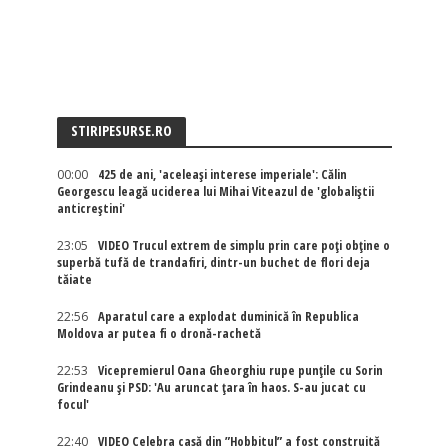
STIRIPESURSE.RO
00:00
425 de ani, 'aceleași interese imperiale': Călin
Georgescu leagă uciderea lui Mihai Viteazul de 'globaliștii
anticreștini'
23:05
VIDEO Trucul extrem de simplu prin care poți obține o
superbă tufă de trandafiri, dintr-un buchet de flori deja
tăiate
22:56
Aparatul care a explodat duminică în Republica
Moldova ar putea fi o dronă-rachetă
22:53
Vicepremierul Oana Gheorghiu rupe punțile cu Sorin
Grindeanu și PSD: 'Au aruncat țara în haos. S-au jucat cu
focul'
22:40
VIDEO Celebra casă din ”Hobbitul” a fost construită