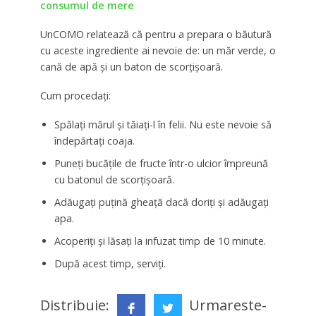
consumul de mere
UnCOMO relatează că pentru a prepara o băutură
cu aceste ingrediente ai nevoie de: un măr verde, o
cană de apă și un baton de scorțișoară.
Cum procedați:
Spălați mărul și tăiați-l în felii. Nu este nevoie să
îndepărtați coaja.
Puneți bucățile de fructe într-o ulcior împreună
cu batonul de scorțișoară.
Adăugați puțină gheață dacă doriți și adăugați
apa.
Acoperiți și lăsați la infuzat timp de 10 minute.
După acest timp, serviți.
Distribuie:
Urmareste-