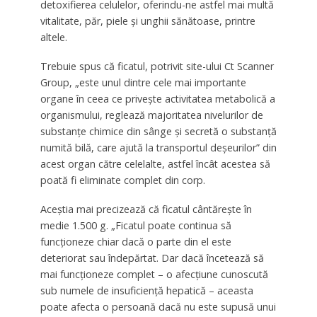
detoxifierea celulelor, oferindu-ne astfel mai multă
vitalitate, păr, piele și unghii sănătoase, printre
altele.
Trebuie spus că ficatul, potrivit site-ului Ct Scanner
Group, „este unul dintre cele mai importante
organe în ceea ce privește activitatea metabolică a
organismului, reglează majoritatea nivelurilor de
substanțe chimice din sânge și secretă o substanță
numită bilă, care ajută la transportul deșeurilor” din
acest organ către celelalte, astfel încât acestea să
poată fi eliminate complet din corp.
Aceștia mai precizează că ficatul cântărește în
medie 1.500 g. „Ficatul poate continua să
funcționeze chiar dacă o parte din el este
deteriorat sau îndepărtat. Dar dacă încetează să
mai funcționeze complet – o afecțiune cunoscută
sub numele de insuficiență hepatică – aceasta
poate afecta o persoană dacă nu este supusă unui