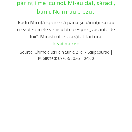
părinții mei cu noi. Mi-au dat, săracii,
banii. Nu m-au crezut'
Radu Miruță spune că până și părinții săi au
crezut sumele vehiculate despre „vacanța de
lux”. Ministrul le-a arătat factura.
Read more »
Source:
Ultimele știri din Știrile Zilei - Stiripesurse
|
Published:
09/08/2026 - 04:00