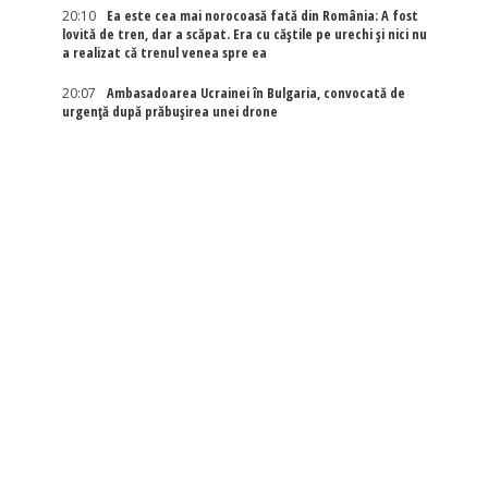
20:10
Ea este cea mai norocoasă fată din România: A fost
lovită de tren, dar a scăpat. Era cu căștile pe urechi și nici nu
a realizat că trenul venea spre ea
20:07
Ambasadoarea Ucrainei în Bulgaria, convocată de
urgență după prăbușirea unei drone