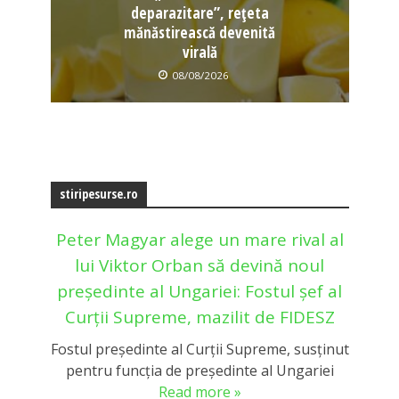
deparazitare”, rețeta
mănăstirească devenită
virală
08/08/2026
stiripesurse.ro
Peter Magyar alege un mare rival al
lui Viktor Orban să devină noul
președinte al Ungariei: Fostul șef al
Curții Supreme, mazilit de FIDESZ
Fostul președinte al Curții Supreme, susținut
pentru funcția de președinte al Ungariei
Read more »