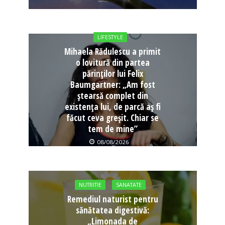
LIFESTYLE
Mihaela Rădulescu a primit
o lovitură din partea
părinților lui Felix
Baumgartner: „Am fost
ștearsă complet din
existența lui, de parcă aș fi
făcut ceva greșit. Chiar se
tem de mine”
08/08/2026
NUTRITIE
SANATATE
Remediul naturist pentru
sănătatea digestivă:
„Limonada de