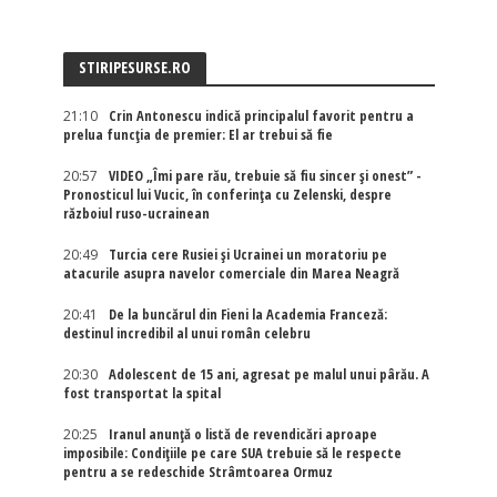
STIRIPESURSE.RO
21:10
Crin Antonescu indică principalul favorit pentru a
prelua funcția de premier: El ar trebui să fie
20:57
VIDEO „Îmi pare rău, trebuie să fiu sincer și onest” -
Pronosticul lui Vucic, în conferința cu Zelenski, despre
războiul ruso-ucrainean
20:49
Turcia cere Rusiei și Ucrainei un moratoriu pe
atacurile asupra navelor comerciale din Marea Neagră
20:41
De la buncărul din Fieni la Academia Franceză:
destinul incredibil al unui român celebru
20:30
Adolescent de 15 ani, agresat pe malul unui pârău. A
fost transportat la spital
20:25
Iranul anunță o listă de revendicări aproape
imposibile: Condițiile pe care SUA trebuie să le respecte
pentru a se redeschide Strâmtoarea Ormuz