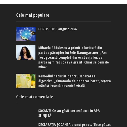
Cele mai populare
HOROSCOP 9 august 2026
Mihaela Rădulescu a primit o lovitură din
partea părinților lui Felix Baumgartner: „Am
fost ștearsă complet din existența lui, de
parcă aș fi făcut ceva greșit. Chiar se tem de
mine”
Remediul naturist pentru sănătatea
digestivă: „Limonada de deparazitare”, rețeta
mănăstirească devenită virală
Cele mai comentate
ȘOCANT! Ce au găsit cercetătorii în APA
SFINȚITĂ
DECLARAȚIA ȘOCANTĂ a unui preot: ”Este păcat