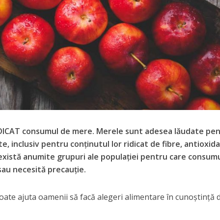
ICAT consumul de mere. Merele sunt adesea lăudate pe
e, inclusiv pentru conținutul lor ridicat de fibre, antioxidan
există anumite grupuri ale populației pentru care consum
sau necesită precauție.
oate ajuta oamenii să facă alegeri alimentare în cunoștință 