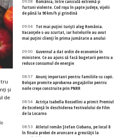
09:08
România, între caniculă extremă și
furtuni violente. Cod roșu în șapte județe, vijelii
de până la 90 km/h și grindină
09:04
Tot mai puțini turiști aleg România.
Vacanțele s-au scurtat, iar hotelurile au avut
mai puțini clienți în prima jumătate a anului
09:00
Guvernul a dat ordin de economie în
ministere. Ce au ajuns să facă bugetarii pentru a
reduce consumul de energie
08:57
Anunț important pentru familiile cu copii.
ntru
Bolojan promite aprobarea angajărilor pentru
noile creșe construite prin PNRR
ți și
ul de
08:54
Actriţa Isabella Rossellini a primit Premiul
de Excelenţă în deschiderea Festivalului de Film
de la Locarno
de
08:53
Atletul român Ștefan Ciobanu, pe locul 8
în finala probei de aruncare a greutății la