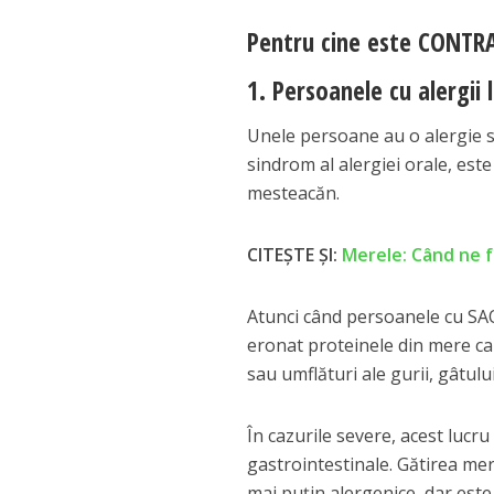
Pentru cine este CONTR
1. Persoanele cu alergii
Unele persoane au o alergie s
sindrom al alergiei orale, este
mesteacăn.
CITEȘTE ȘI:
Merele: Când ne f
Atunci când persoanele cu SAO
eronat proteinele din mere c
sau umflături ale gurii, gâtului
În cazurile severe, acest lucr
gastrointestinale. Gătirea me
mai puțin alergenice, dar est