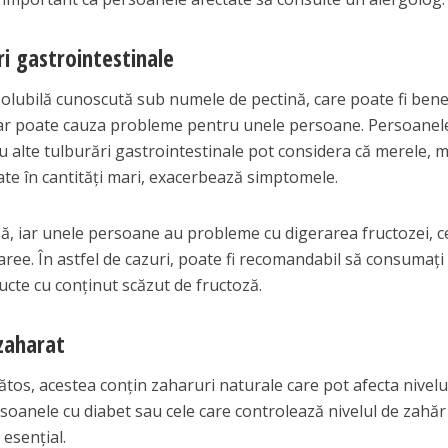
ri gastrointestinale
solubilă cunoscută sub numele de pectină, care poate fi bene
dar poate cauza probleme pentru unele persoane. Persoanel
au alte tulburări gastrointestinale pot considera că merele, m
te în cantități mari, exacerbează simptomele.
ă, iar unele persoane au probleme cu digerarea fructozei, 
iaree. În astfel de cazuri, poate fi recomandabil să consumaț
ucte cu conținut scăzut de fructoză.
 zaharat
tos, acestea conțin zaharuri naturale care pot afecta nivelu
soanele cu diabet sau cele care controlează nivelul de zahăr
 esențial.