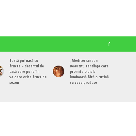
Tartă pufoasă cu
„Mediterranean
fructe – desertul de
Beauty”, tendința care
casă care pune în
promite o piele
valoare orice fruct de
luminoasă fără o rutină
sezon
cu zece produse