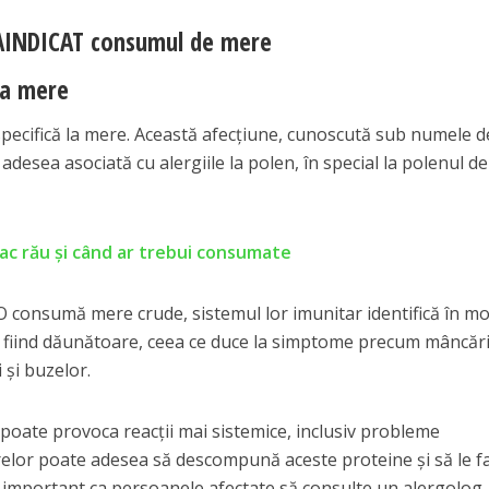
AINDICAT consumul de mere
 la mere
pecifică la mere. Această afecțiune, cunoscută sub numele d
 adesea asociată cu alergiile la polen, în special la polenul de
ac rău și când ar trebui consumate
 consumă mere crude, sistemul lor imunitar identifică în m
a fiind dăunătoare, ceea ce duce la simptome precum mâncă
 și buzelor.
u poate provoca reacții mai sistemice, inclusiv probleme
relor poate adesea să descompună aceste proteine și să le f
e important ca persoanele afectate să consulte un alergolog.