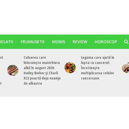
RELATII
FRUMUSETE
MOMS
REVIEW
HOROSCOP
sit
Culoarea care
Leguma care ajută în
înlocuiește manichiura
lupta cu cancerul:
albă în august 2026:
Încetinește
Hailey Bieber și Charli
multiplicarea celulor
XCX poartă deja nuanțe
canceroase
st
de albastru