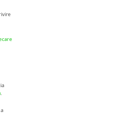
ivire
iecare
ia
m
.
 a