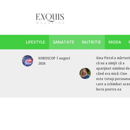
LIFESTYLE
SANATATE
NUTRITIE
MODA
Gina Pistol a mărturi
HOROSCOP 7 august
că nu a simțit că a
2026
aparținut nimănui de
când era mică: Cine
este totuși persoana
care a schimbat ace
lucru pentru ea