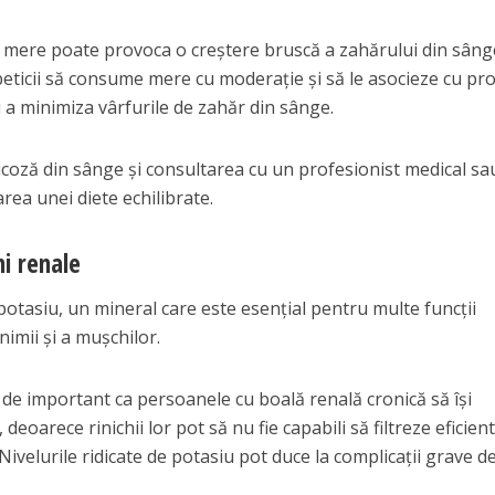
 mere poate provoca o creștere bruscă a zahărului din sânge
eticii să consume mere cu moderație și să le asocieze cu pr
a minimiza vârfurile de zahăr din sânge.
ucoză din sânge și consultarea cu un profesionist medical sa
area unei diete echilibrate.
ni renale
otasiu, un mineral care este esențial pentru multe funcții
nimii și a mușchilor.
 de important ca persoanele cu boală renală cronică să își
deoarece rinichii lor pot să nu fie capabili să filtreze eficien
Nivelurile ridicate de potasiu pot duce la complicații grave d