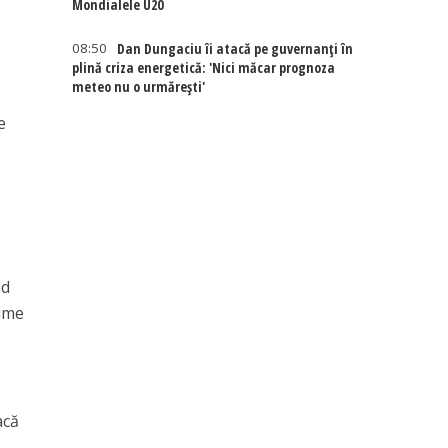
Mondialele U20
08:50
Dan Dungaciu îi atacă pe guvernanți în
plină criza energetică: 'Nici măcar prognoza
meteo nu o urmărești'
e
od
rime
acă