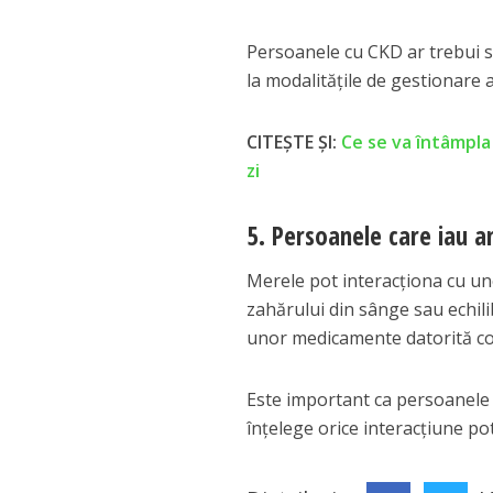
Persoanele cu CKD ar trebui să
la modalitățile de gestionare 
CITEȘTE ȘI:
Ce se va întâmpla
zi
5. Persoanele care iau
Merele pot interacționa cu une
zahărului din sânge sau echili
unor medicamente datorită conț
Este important ca persoanele
înțelege orice interacțiune pot