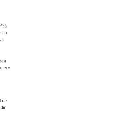
fică
e cu
ai
ceea
i mere
l de
 din