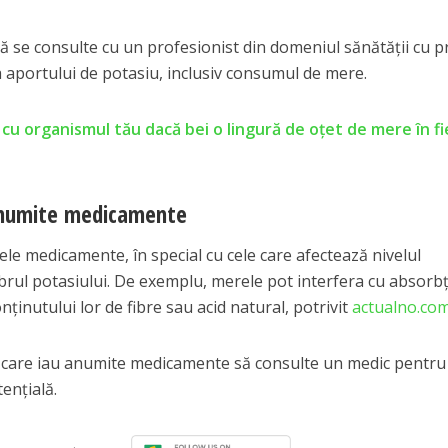
 se consulte cu un profesionist din domeniul sănătății cu pr
a aportului de potasiu, inclusiv consumul de mere.
 cu organismul tău dacă bei o lingură de oțet de mere în f
 anumite medicamente
le medicamente, în special cu cele care afectează nivelul
brul potasiului. De exemplu, merele pot interfera cu absorbț
inutului lor de fibre sau acid natural, potrivit
actualno.co
 care iau anumite medicamente să consulte un medic pentru
ențială.