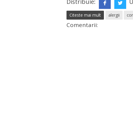
Distribuie:
U
Citeste mai mult
alergii
con
Comentarii: