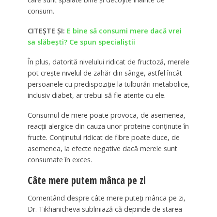
consum.
CITEȘTE ȘI:
E bine să consumi mere dacă vrei
sa slăbești? Ce spun specialiștii
În plus, datorită nivelului ridicat de fructoză, merele
pot crește nivelul de zahăr din sânge, astfel încât
persoanele cu predispoziție la tulburări metabolice,
inclusiv diabet, ar trebui să fie atente cu ele.
Consumul de mere poate provoca, de asemenea,
reacții alergice din cauza unor proteine conținute în
fructe. Conținutul ridicat de fibre poate duce, de
asemenea, la efecte negative dacă merele sunt
consumate în exces.
Câte mere putem mânca pe zi
Comentând despre câte mere puteți mânca pe zi,
Dr. Tikhanicheva subliniază că depinde de starea