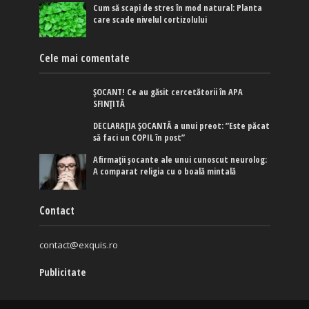
Cum să scapi de stres în mod natural: Planta
care scade nivelul cortizolului
Cele mai comentate
ȘOCANT! Ce au găsit cercetătorii în APA
SFINȚITĂ
DECLARAȚIA ȘOCANTĂ a unui preot: ”Este păcat
să faci un COPIL în post”
Afirmaţii şocante ale unui cunoscut neurolog:
A comparat religia cu o boală mintală
Contact
contact@exquis.ro
Publicitate