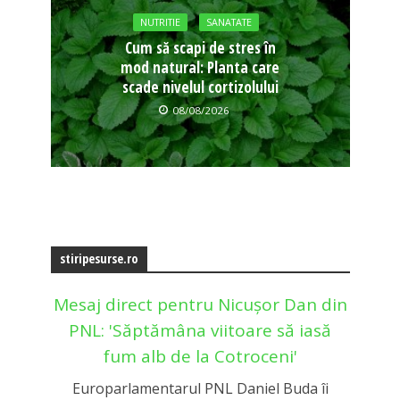
NUTRITIE
SANATATE
Cum să scapi de stres în
mod natural: Planta care
scade nivelul cortizolului
08/08/2026
stiripesurse.ro
Mesaj direct pentru Nicușor Dan din
PNL: 'Săptămâna viitoare să iasă
fum alb de la Cotroceni'
Europarlamentarul PNL Daniel Buda îi