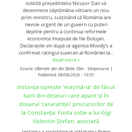
solicită președintelui Nicușor Dan să
desemneze săptămâna viitoare un nou
prim-ministru, susținând că România are
nevoie urgent de un guvern cu puteri
depline pentru a continua reformele
economice începute de Ilie Bolojan.
Declarațiile vin după ce agenția Moody’s a
confirmat ratingul suveran al României la…
Read more »
Source:
Ultimele știri din Știrile Zilei - Stiripesurse
|
Published:
08/08/2026 - 10:55
Instanța oprește 'mașinăria' de făcut
bani din deșeuri care apare și în
dosarul 'caracatiței' procurorilor de
la Constanța: Fosta soție a lui Gigi
Valentin Ștefan, asociată
Instanța a restricționat activitatea firmei