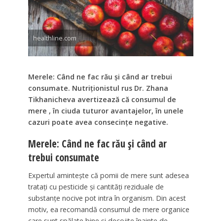
healthline.com
Merele: Când ne fac rău și când ar trebui
consumate. Nutriționistul rus Dr. Zhana
Tikhanicheva avertizează că consumul de
mere , în ciuda tuturor avantajelor, în unele
cazuri poate avea consecințe negative.
Merele: Când ne fac rău și când ar
trebui consumate
Expertul amintește că pomii de mere sunt adesea
tratați cu pesticide și cantități reziduale de
substanțe nocive pot intra în organism. Din acest
motiv, ea recomandă consumul de mere organice
care sunt spălate bine și decojite înainte de