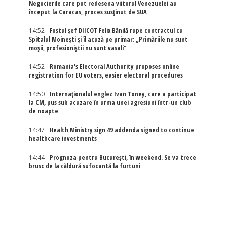
Negocierile care pot redesena viitorul Venezuelei au
început la Caracas, proces susținut de SUA
14:52
Fostul șef DIICOT Felix Bănilă rupe contractul cu
Spitalul Moinești și îl acuză pe primar: „Primăriile nu sunt
moșii, profesioniștii nu sunt vasali”
14:52
Romania's Electoral Authority proposes online
registration for EU voters, easier electoral procedures
14:50
Internaţionalul englez Ivan Toney, care a participat
la CM, pus sub acuzare în urma unei agresiuni într-un club
de noapte
14:47
Health Ministry sign 49 addenda signed to continue
healthcare investments
14:44
Prognoza pentru București, în weekend. Se va trece
brusc de la căldură sufocantă la furtuni