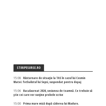
STIRIPESURSE.RO
15:08
Răsturnare de situație la TAS în cazul lui Cosmin
Matei: fotbalistul lui Sepsi, suspendat pentru dopaj
15:06
Bacalaureat 2026, sesiunea de toamnă. Ce trebuie să
știe cei care vor susține probele scrise
15:00
Prima mare miză după căderea lui Maduro.