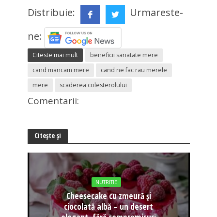
Distribuie:
Urmareste-
ne:
Citeste mai mult
beneficii sanatate mere
cand mancam mere
cand ne fac rau merele
mere
scaderea colesterolului
Comentarii:
Citește și
NUTRITIE
Cheesecake cu zmeură și
ciocolată albă – un desert