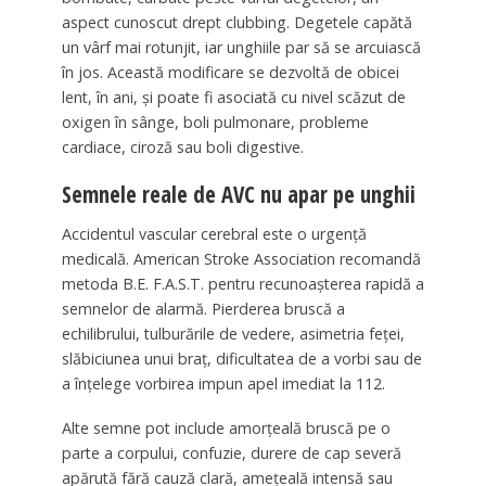
aspect cunoscut drept clubbing. Degetele capătă
un vârf mai rotunjit, iar unghiile par să se arcuiască
în jos. Această modificare se dezvoltă de obicei
lent, în ani, și poate fi asociată cu nivel scăzut de
oxigen în sânge, boli pulmonare, probleme
cardiace, ciroză sau boli digestive.
Semnele reale de AVC nu apar pe unghii
Accidentul vascular cerebral este o urgență
medicală. American Stroke Association recomandă
metoda B.E. F.A.S.T. pentru recunoașterea rapidă a
semnelor de alarmă. Pierderea bruscă a
echilibrului, tulburările de vedere, asimetria feței,
slăbiciunea unui braț, dificultatea de a vorbi sau de
a înțelege vorbirea impun apel imediat la 112.
Alte semne pot include amorțeală bruscă pe o
parte a corpului, confuzie, durere de cap severă
apărută fără cauză clară, amețeală intensă sau