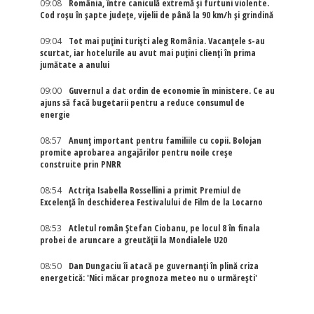
09:08
România, între caniculă extremă și furtuni violente.
Cod roșu în șapte județe, vijelii de până la 90 km/h și grindină
09:04
Tot mai puțini turiști aleg România. Vacanțele s-au
scurtat, iar hotelurile au avut mai puțini clienți în prima
jumătate a anului
09:00
Guvernul a dat ordin de economie în ministere. Ce au
ajuns să facă bugetarii pentru a reduce consumul de
energie
08:57
Anunț important pentru familiile cu copii. Bolojan
promite aprobarea angajărilor pentru noile creșe
construite prin PNRR
08:54
Actriţa Isabella Rossellini a primit Premiul de
Excelenţă în deschiderea Festivalului de Film de la Locarno
08:53
Atletul român Ștefan Ciobanu, pe locul 8 în finala
probei de aruncare a greutății la Mondialele U20
08:50
Dan Dungaciu îi atacă pe guvernanți în plină criza
energetică: 'Nici măcar prognoza meteo nu o urmărești'