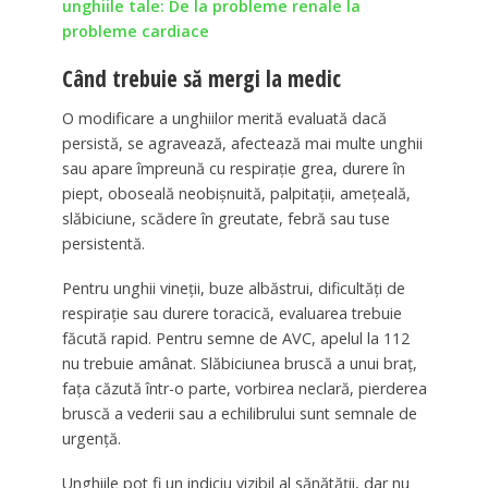
unghiile tale: De la probleme renale la
probleme cardiace
Când trebuie să mergi la medic
O modificare a unghiilor merită evaluată dacă
persistă, se agravează, afectează mai multe unghii
sau apare împreună cu respirație grea, durere în
piept, oboseală neobișnuită, palpitații, amețeală,
slăbiciune, scădere în greutate, febră sau tuse
persistentă.
Pentru unghii vineții, buze albăstrui, dificultăți de
respirație sau durere toracică, evaluarea trebuie
făcută rapid. Pentru semne de AVC, apelul la 112
nu trebuie amânat. Slăbiciunea bruscă a unui braț,
fața căzută într-o parte, vorbirea neclară, pierderea
bruscă a vederii sau a echilibrului sunt semnale de
urgență.
Unghiile pot fi un indiciu vizibil al sănătății, dar nu