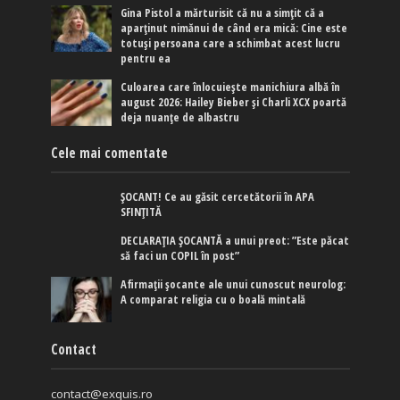
Gina Pistol a mărturisit că nu a simțit că a
aparținut nimănui de când era mică: Cine este
totuși persoana care a schimbat acest lucru
pentru ea
Culoarea care înlocuiește manichiura albă în
august 2026: Hailey Bieber și Charli XCX poartă
deja nuanțe de albastru
Cele mai comentate
ȘOCANT! Ce au găsit cercetătorii în APA
SFINȚITĂ
DECLARAȚIA ȘOCANTĂ a unui preot: ”Este păcat
să faci un COPIL în post”
Afirmaţii şocante ale unui cunoscut neurolog:
A comparat religia cu o boală mintală
Contact
contact@exquis.ro