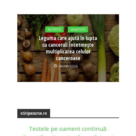
NUTRITIE
SANATATE
Leguma care ajută în lupta
cu cancerul: Încetinește
multiplicarea celulor
canceroase
06/08/2026
stiripesurse.ro
Testele pe oameni continuă: