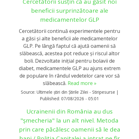
Cercetătorii susțin că au găsit noi
beneficii surprinzătoare ale
medicamentelor GLP
Cercetătorii continuă experimentele pentru
a găsi și alte beneficii ale medicamentelor
GLP. Pe lângă faptul că ajută oamenii să
slăbească, acestea pot reduce și riscul altor
boli. Dezvoltate inițial pentru bolavii de
diabet, medicamentele GLP au ajuns extrem
de populare în rândul vedetelor care vor să
slăbească.
Read more »
Source:
Ultimele știri din Știrile Zilei - Stiripesurse
|
Published:
07/08/2026 - 05:01
Ucrainenii din România au dus
"șmecheria" la un alt nivel. Metoda
prin care păcălesc oamenii să le dea
bani / Poliția Capitalei a intrat pe fir