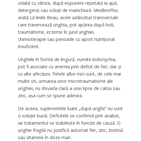
odată cu vârsta, după expunere repetată la apă,
detergenți sau soluții de manichiură. MedlinePlus
arată că liniile Beau, acele adâncituri transversale
care traversează unghia, pot apărea după boli,
traumatisme, eczeme în jurul unghiei,
chimioterapie sau perioade cu aport nutrițional
insuficient.
Unghiile în formă de lingură, numite koilonychia,
pot fi asociate cu anemia prin deficit de fier, dar și
cu alte afecțiuni. Petele albe mici sunt, de cele mai
multe ori, urmarea unor microtraumatisme ale
unghiei, nu dovada clară a unei lipse de calciu sau
zinc, așa cum se spune adesea.
De aceea, suplimentele luate „după unghii” nu sunt
o soluție bună. Deficitele se confirmă prin analize,
iar tratamentul se stabilește în funcție de cauză. O
unghie fragilă nu justifică automat fier, zinc, biotină
sau vitamine în doze mari.