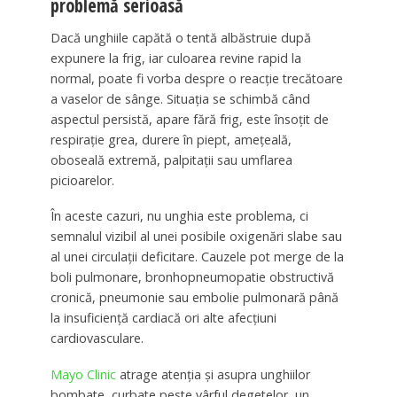
problemă serioasă
Dacă unghiile capătă o tentă albăstruie după
expunere la frig, iar culoarea revine rapid la
normal, poate fi vorba despre o reacție trecătoare
a vaselor de sânge. Situația se schimbă când
aspectul persistă, apare fără frig, este însoțit de
respirație grea, durere în piept, amețeală,
oboseală extremă, palpitații sau umflarea
picioarelor.
În aceste cazuri, nu unghia este problema, ci
semnalul vizibil al unei posibile oxigenări slabe sau
al unei circulații deficitare. Cauzele pot merge de la
boli pulmonare, bronhopneumopatie obstructivă
cronică, pneumonie sau embolie pulmonară până
la insuficiență cardiacă ori alte afecțiuni
cardiovasculare.
Mayo Clinic
atrage atenția și asupra unghiilor
bombate, curbate peste vârful degetelor, un