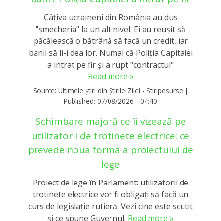
Câțiva ucraineni din România au dus
"șmecheria" la un alt nivel. Ei au reușit să
păcălească o bătrână să facă un credit, iar
banii să li-i dea lor. Numai că Poliția Capitalei
a intrat pe fir și a rupt "contractul"
Read more »
Source:
Ultimele știri din Știrile Zilei - Stiripesurse
|
Published:
07/08/2026 - 04:40
Schimbare majoră ce îi vizează pe
utilizatorii de trotinete electrice: ce
prevede noua formă a proiectului de
lege
Proiect de lege în Parlament: utilizatorii de
trotinete electrice vor fi obligați să facă un
curs de legislație rutieră. Vezi cine este scutit
și ce spune Guvernul.
Read more »