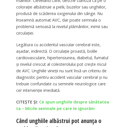
mâinilor. Cleveland Clinic descrie cianoza ca pe o
colorație albăstruie a pielii, buzelor sau unghiilor,
produsă de scăderea oxigenului din sânge. Nu
înseamnă automat AVC, dar poate semnala o
problemă serioasă la nivelul plămânilor, inimii sau
circulației.
Legătura cu accidentul vascular cerebral este,
așadar, indirectă. O circulație proastă, bolile
cardiovasculare, hipertensiunea, diabetul, fumatul
și nivelul crescut al colesterolului pot crește riscul
de AVC. Unghiile vineții nu sunt însă un criteriu de
diagnostic pentru accident vascular cerebral și nu
trebuie confundate cu semnele neurologice care
cer intervenție imediată.
CITEȘTE ȘI:
Ce spun unghiile despre sănătatea
ta – Micile semnale pe care le ignorăm
Când unghiile albăstrui pot anunța o