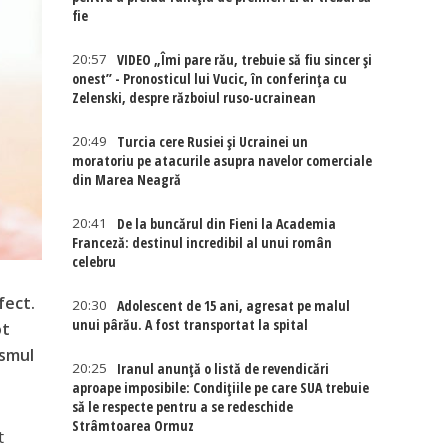
fie
20:57
VIDEO „Îmi pare rău, trebuie să fiu sincer și
onest” - Pronosticul lui Vucic, în conferința cu
Zelenski, despre războiul ruso-ucrainean
20:49
Turcia cere Rusiei și Ucrainei un
moratoriu pe atacurile asupra navelor comerciale
din Marea Neagră
20:41
De la buncărul din Fieni la Academia
Franceză: destinul incredibil al unui român
celebru
fect.
20:30
Adolescent de 15 ani, agresat pe malul
unui pârău. A fost transportat la spital
ot
ismul
20:25
Iranul anunță o listă de revendicări
aproape imposibile: Condițiile pe care SUA trebuie
să le respecte pentru a se redeschide
Strâmtoarea Ormuz
t