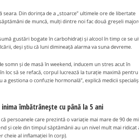
 seara. Din dorința de a „stoarce” ultimele ore de libertate
 săptămâni de muncă, mulți dintre noi fac două greșeli major
umă gustări bogate în carbohidrați și alcool în timp ce se ui
cării, deși știu că luni dimineață alarma va suna devreme.
e somn și de masă în weekend, inducem un stres acut în
n loc să se refacă, corpul lucrează la turație maximă pentru
u a gestiona o confuzie hormonală”, explică medicii specialișt
: inima îmbătrânește cu până la 5 ani
 că persoanele care prezintă o variație mai mare de 90 de m
d și cele din timpul săptămânii au un nivel mult mai ridicat 
 cheie al inflamației în corp).