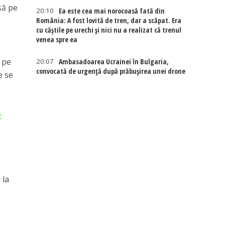
șă pe
20:10
Ea este cea mai norocoasă fată din
România: A fost lovită de tren, dar a scăpat. Era
cu căștile pe urechi și nici nu a realizat că trenul
venea spre ea
i pe
20:07
Ambasadoarea Ucrainei în Bulgaria,
convocată de urgență după prăbușirea unei drone
e se
:
 la