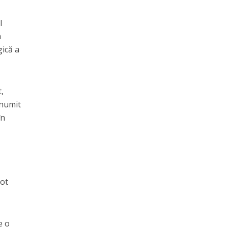
l
a
gică a
,
 numit
în
pot
e o