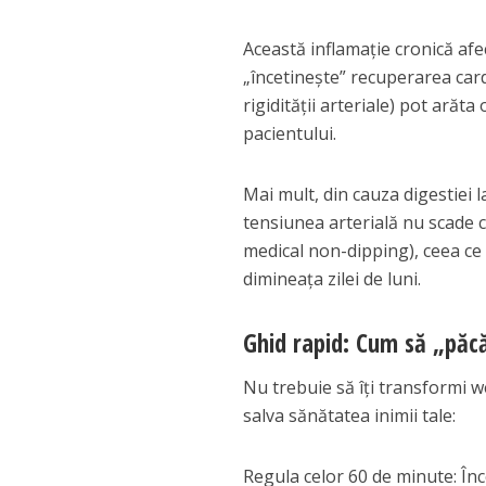
Această inflamație cronică afe
„încetinește” recuperarea car
rigidității arteriale) pot arăt
pacientului.
Mai mult, din cauza digestiei
tensiunea arterială nu scade
medical non-dipping), ceea ce 
dimineața zilei de luni.
Ghid rapid: Cum să „păcă
Nu trebuie să îți transformi w
salva sănătatea inimii tale:
Regula celor 60 de minute: Înc