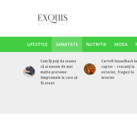
LIFESTYLE
SANATATE
NUTRITIE
MODA
Cum îți poți da seama
Cartofi Hasselback la
că ai nevoie de mai
cuptor – crocanți la
multe proteine:
exterior, fragezi la
Simptomele la care să
interior
fii atent