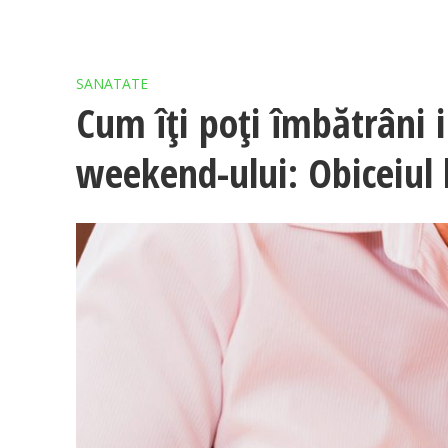
SANATATE
Cum îți poți îmbătrâni 
weekend-ului: Obiceiul 