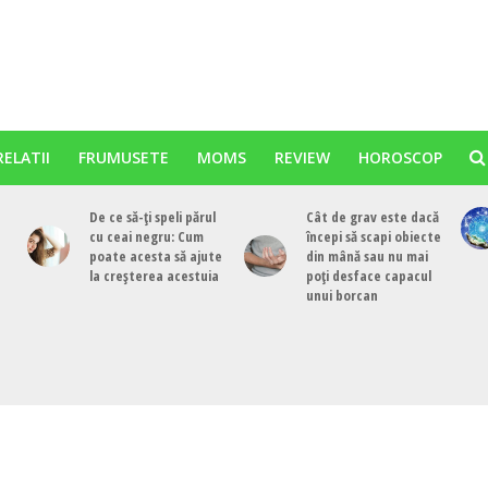
RELATII
FRUMUSETE
MOMS
REVIEW
HOROSCOP
De ce să-ți speli părul
Cât de grav este dacă
cu ceai negru: Cum
începi să scapi obiecte
poate acesta să ajute
din mână sau nu mai
la creșterea acestuia
poți desface capacul
unui borcan