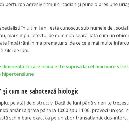
că perturbă agresiv ritmul circadian și pune o presiune uria
pecialiști în ultimii ani, este cunoscut sub numele de „social
 sau, mai simplu, efectul de duminică seară. Iată cum un obice
poate îmbătrâni inima prematur și de ce cele mai multe infarct
 zilei de luni.
de dimineață în care inima este supusă la cel mai mare stres
de hipertensiune
l” și cum ne sabotează biologic
u, pe atât de distructiv. Dacă de luni până vineri te trezești
nică amâni alarma până la 10:00 sau 11:00, provoci un șoc în
stă schimbare exact ca pe un zbor transatlantic dus-întors,