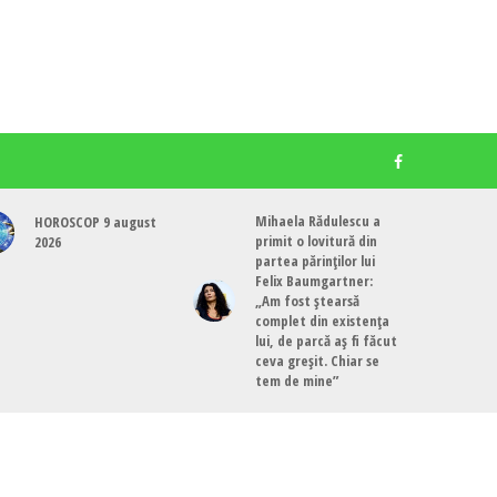
Mihaela Rădulescu a
HOROSCOP 9 august
primit o lovitură din
2026
partea părinților lui
Felix Baumgartner:
„Am fost ștearsă
complet din existența
lui, de parcă aș fi făcut
ceva greșit. Chiar se
tem de mine”