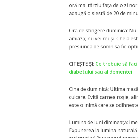
oră mai târziu față de o zi n
adaugă o siestă de 20 de minu
Ora de stingere duminica: Nu î
amiază; nu vei reuși. Cheia es
presiunea de somn să fie opti
CITEȘTE ȘI:
Ce trebuie să faci
diabetului sau al demenței
Cina de duminică: Ultima masă 
culcare. Evită carnea roșie, al
este o inimă care se odihnește
Lumina de luni dimineață: Imedi
Expunerea la lumina naturală 