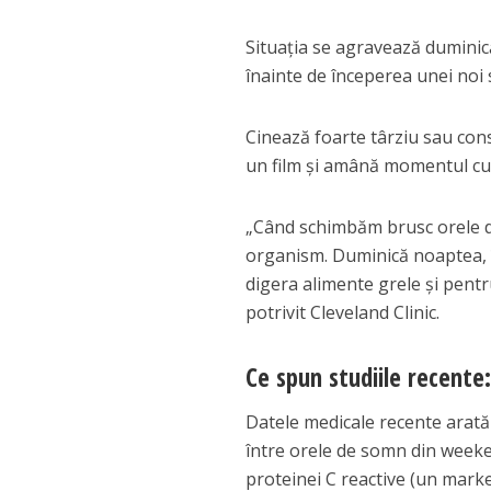
Situația se agravează duminică
înainte de începerea unei noi
Cinează foarte târziu sau cons
un film și amână momentul cul
„Când schimbăm brusc orele d
organism. Duminică noaptea, î
digera alimente grele și pentr
potrivit Cleveland Clinic.
Ce spun studiile recente
Datele medicale recente arată
între orele de somn din weeken
proteinei C reactive (un marker