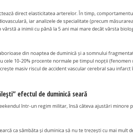
ctează direct elasticitatea arterelor. În timp, comportamentu
diovasculară, iar analizele de specialitate (precum măsurare
a o vârstă a inimii cu până la 5 ani mai mare decât vârsta biolo
 laborioase din noaptea de duminică și a somnului fragmentat
 cu cele 10-20% procente normale pe timpul nopții (fenomen
crește masiv riscul de accident vascular cerebral sau infarct 
lești” efectul de duminică seară
eekendul într-un regim militar, însă câteva ajustări minore 
earcă ca sâmbăta și duminica să nu te trezești cu mai mult d