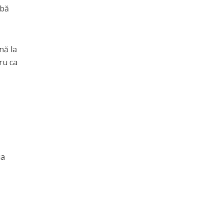
abă
nă la
ru ca
ia