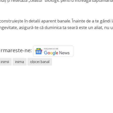
i) și resetază „ceasul” biologic pentru întreaga săptămână
onstruiește în detalii aparent banale. Înainte de a te gândi l
evitate, asigură-te că duminica ta seară este un aliat, nu 
rmareste-ne:
inimii
inima
obicei banal