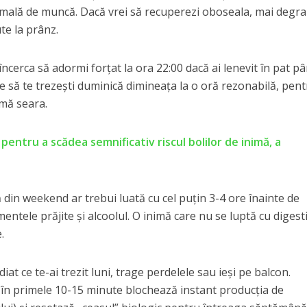
ormală de muncă. Dacă vrei să recuperezi oboseala, mai degr
te la prânz.
ncerca să adormi forțat la ora 22:00 dacă ai lenevit în pat pâ
te să te trezești duminică dimineața la o oră rezonabilă, pent
mă seara.
 pentru a scădea semnificativ riscul bolilor de inimă, a
din weekend ar trebui luată cu cel puțin 3-4 ore înainte de
imentele prăjite și alcoolul. O inimă care nu se luptă cu digest
.
at ce te-ai trezit luni, trage perdelele sau ieși pe balcon.
în primele 10-15 minute blochează instant producția de