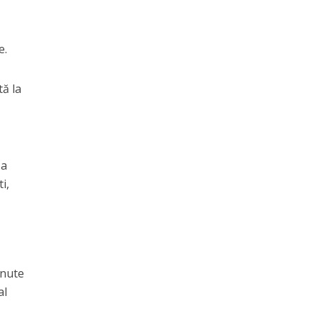
e.
tă la
 a
i,
inute
al