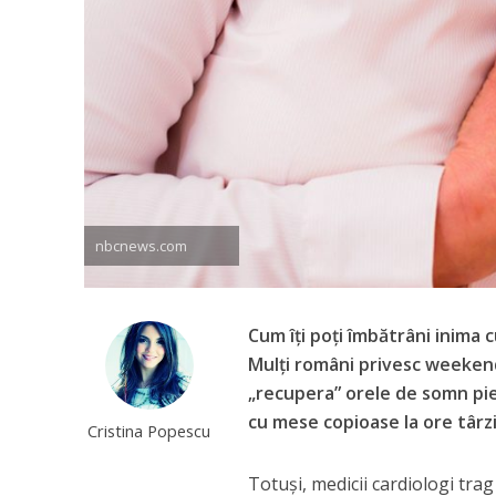
nbcnews.com
Cum îți poți îmbătrâni inima 
Mulți români privesc weekend
„recupera” orele de somn pier
cu mese copioase la ore târzi
Cristina Popescu
Totuși, medicii cardiologi tr