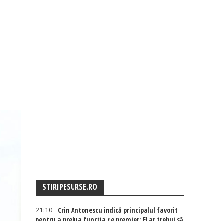
STIRIPESURSE.RO
21:10
Crin Antonescu indică principalul favorit
pentru a prelua funcția de premier: El ar trebui să