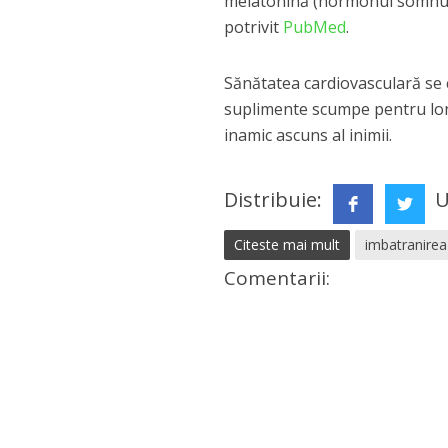
melatonină (hormonul somnulu
potrivit
PubMed
.
Sănătatea cardiovasculară se c
suplimente scumpe pentru long
inamic ascuns al inimii.
Distribuie:
U
Citeste mai mult
imbatranirea 
Comentarii: