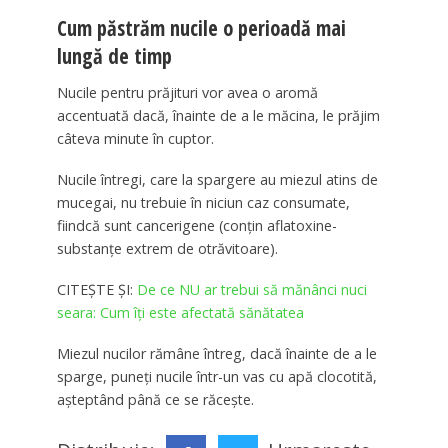
Cum păstrăm nucile o perioadă mai
lungă de timp
Nucile pentru prăjituri vor avea o aromă
accentuată dacă, înainte de a le măcina, le prăjim
câteva minute în cuptor.
Nucile întregi, care la spargere au miezul atins de
mucegai, nu trebuie în niciun caz consumate,
fiindcă sunt cancerigene (conțin aflatoxine-
substanțe extrem de otrăvitoare).
CITEȘTE ȘI:
De ce NU ar trebui să mănânci nuci
seara: Cum îți este afectată sănătatea
Miezul nucilor rămâne întreg, dacă înainte de a le
sparge, puneți nucile într-un vas cu apă clocotită,
așteptând până ce se răcește.