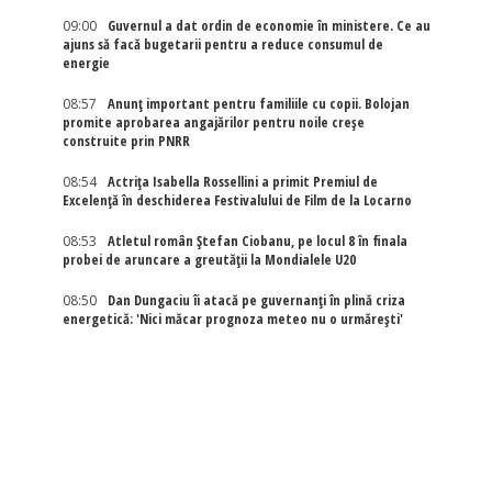
09:00
Guvernul a dat ordin de economie în ministere. Ce au
ajuns să facă bugetarii pentru a reduce consumul de
energie
08:57
Anunț important pentru familiile cu copii. Bolojan
promite aprobarea angajărilor pentru noile creșe
construite prin PNRR
08:54
Actriţa Isabella Rossellini a primit Premiul de
Excelenţă în deschiderea Festivalului de Film de la Locarno
08:53
Atletul român Ștefan Ciobanu, pe locul 8 în finala
probei de aruncare a greutății la Mondialele U20
08:50
Dan Dungaciu îi atacă pe guvernanți în plină criza
energetică: 'Nici măcar prognoza meteo nu o urmărești'