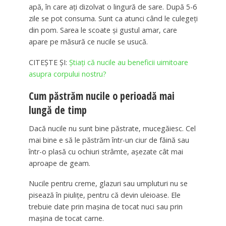
apă, în care ați dizolvat o lingură de sare. După 5-6
zile se pot consuma. Sunt ca atunci când le culegeți
din pom. Sarea le scoate și gustul amar, care
apare pe măsură ce nucile se usucă.
CITEȘTE ȘI:
Știați că nucile au beneficii uimitoare
asupra corpului nostru?
Cum păstrăm nucile o perioadă mai
lungă de timp
Dacă nucile nu sunt bine păstrate, mucegăiesc. Cel
mai bine e să le păstrăm într-un ciur de făină sau
într-o plasă cu ochiuri strâmte, așezate cât mai
aproape de geam.
Nucile pentru creme, glazuri sau umpluturi nu se
pisează în piulițe, pentru că devin uleioase. Ele
trebuie date prin mașina de tocat nuci sau prin
mașina de tocat carne.