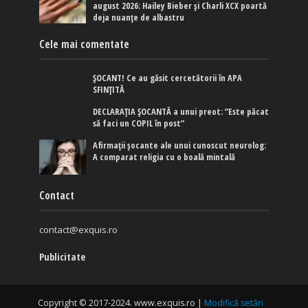
august 2026: Hailey Bieber și Charli XCX poartă
deja nuanțe de albastru
Cele mai comentate
ȘOCANT! Ce au găsit cercetătorii în APA
SFINȚITĂ
DECLARAȚIA ȘOCANTĂ a unui preot: ”Este păcat
să faci un COPIL în post”
Afirmaţii şocante ale unui cunoscut neurolog:
A comparat religia cu o boală mintală
Contact
contact@exquis.ro
Publicitate
Copyright © 2017-2024. www.exquis.ro |
Modifică setări