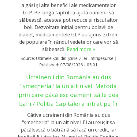
a găsi și alte beneficii ale medicamentelor
GLP. Pe lângă faptul că ajută oamenii să
slăbească, acestea pot reduce și riscul altor
boli. Dezvoltate inițial pentru bolavii de
diabet, medicamentele GLP au ajuns extrem
de populare în rândul vedetelor care vor să
slăbească.
Read more »
Source:
Ultimele știri din Știrile Zilei - Stiripesurse
|
Published:
07/08/2026 - 05:01
Ucrainenii din România au dus
"șmecheria" la un alt nivel. Metoda
prin care păcălesc oamenii să le dea
bani / Poliția Capitalei a intrat pe fir
Câțiva ucraineni din România au dus
"șmecheria" la un alt nivel. Ei au reușit să
păcălească o bătrână să facă un credit, iar
banii să li-i dea lor. Numai că Poliția Capitalei