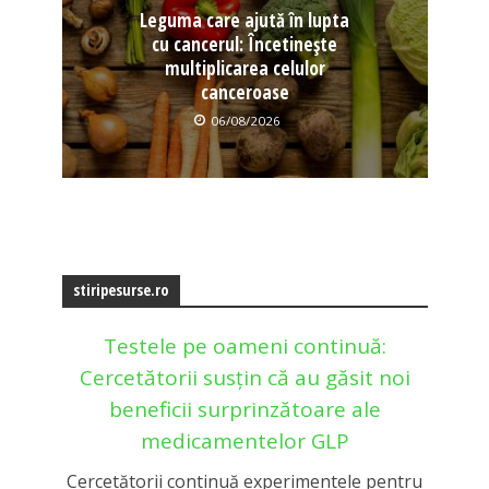
Leguma care ajută în lupta
cu cancerul: Încetinește
multiplicarea celulor
canceroase
06/08/2026
stiripesurse.ro
Testele pe oameni continuă:
Cercetătorii susțin că au găsit noi
beneficii surprinzătoare ale
medicamentelor GLP
Cercetătorii continuă experimentele pentru