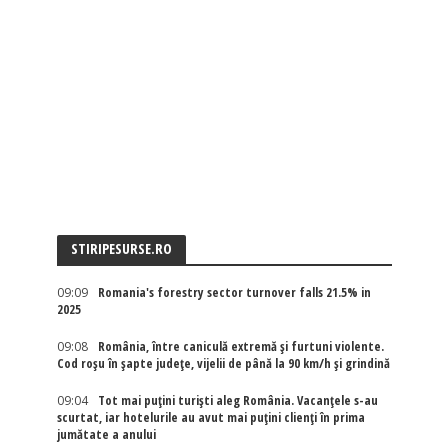
STIRIPESURSE.RO
09:09
Romania's forestry sector turnover falls 21.5% in
2025
09:08
România, între caniculă extremă și furtuni violente.
Cod roșu în șapte județe, vijelii de până la 90 km/h și grindină
09:04
Tot mai puțini turiști aleg România. Vacanțele s-au
scurtat, iar hotelurile au avut mai puțini clienți în prima
jumătate a anului