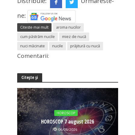
Distribuie:
Urmareste-
ne:
Citeste mai mult
aroma nucilor
cum păstrăm nucile
miez de nucă
nuci măcinate
nucile
prăjitură cu nucă
Comentarii:
Citește și
HOROSCOP
HOROSCOP 7 august 2026
06/08/2026