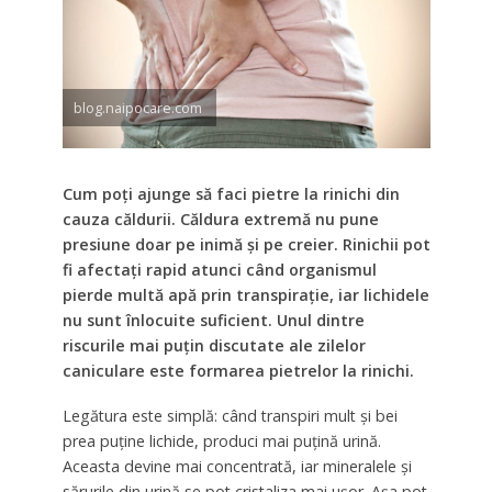
blog.naipocare.com
Cum poți ajunge să faci pietre la rinichi din
cauza căldurii. Căldura extremă nu pune
presiune doar pe inimă și pe creier. Rinichii pot
fi afectați rapid atunci când organismul
pierde multă apă prin transpirație, iar lichidele
nu sunt înlocuite suficient. Unul dintre
riscurile mai puțin discutate ale zilelor
caniculare este formarea pietrelor la rinichi.
Legătura este simplă: când transpiri mult și bei
prea puține lichide, produci mai puțină urină.
Aceasta devine mai concentrată, iar mineralele și
sărurile din urină se pot cristaliza mai ușor. Așa pot