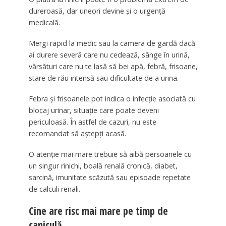
dureroasă, dar uneori devine și o urgență
medicală.
Mergi rapid la medic sau la camera de gardă dacă
ai durere severă care nu cedează, sânge în urină,
vărsături care nu te lasă să bei apă, febră, frisoane,
stare de rău intensă sau dificultate de a urina.
Febra și frisoanele pot indica o infecție asociată cu
blocaj urinar, situație care poate deveni
periculoasă. În astfel de cazuri, nu este
recomandat să aștepți acasă.
O atenție mai mare trebuie să aibă persoanele cu
un singur rinichi, boală renală cronică, diabet,
sarcină, imunitate scăzută sau episoade repetate
de calculi renali.
Cine are risc mai mare pe timp de
caniculă