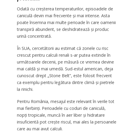
Odată cu creșterea temperaturilor, episoadele de
caniculă devin mai frecvente și mai intense. Asta
poate însemna mai multe perioade în care oamenii
transpiră abundent, se deshidratează și produc
urină concentrată.
În SUA, cercetătorii au estimat că zonele cu risc
crescut pentru calculi renali s-ar putea extinde în
următoarele decenii, pe măsură ce vremea devine
mai caldă și mai umedă. Sud-estul american, deja
cunoscut drept „Stone Belt”, este folosit frecvent
ca exemplu pentru legătura dintre climă și pietrele
la rinichi.
Pentru România, mesajul este relevant în verile tot
mai fierbinți. Perioadele cu coduri de caniculă,
nopți tropicale, muncă în aer liber și hidratare
insuficientă pot crește riscul, mai ales la persoanele
care au mai avut calculi.