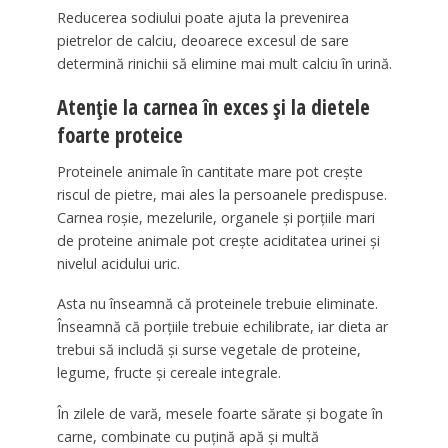
Reducerea sodiului poate ajuta la prevenirea
pietrelor de calciu, deoarece excesul de sare
determină rinichii să elimine mai mult calciu în urină.
Atenție la carnea în exces și la dietele
foarte proteice
Proteinele animale în cantitate mare pot crește
riscul de pietre, mai ales la persoanele predispuse.
Carnea roșie, mezelurile, organele și porțiile mari
de proteine animale pot crește aciditatea urinei și
nivelul acidului uric.
Asta nu înseamnă că proteinele trebuie eliminate.
Înseamnă că porțiile trebuie echilibrate, iar dieta ar
trebui să includă și surse vegetale de proteine,
legume, fructe și cereale integrale.
În zilele de vară, mesele foarte sărate și bogate în
carne, combinate cu puțină apă și multă