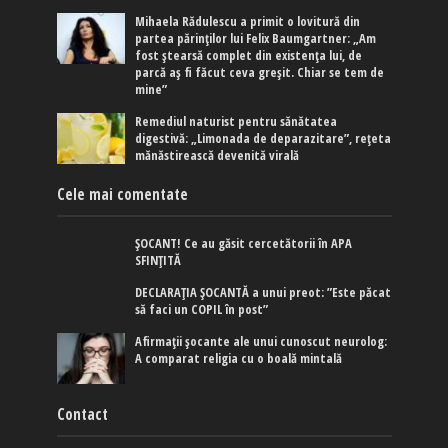
Mihaela Rădulescu a primit o lovitură din
partea părinților lui Felix Baumgartner: „Am
fost ștearsă complet din existența lui, de
parcă aș fi făcut ceva greșit. Chiar se tem de
mine”
Remediul naturist pentru sănătatea
digestivă: „Limonada de deparazitare”, rețeta
mănăstirească devenită virală
Cele mai comentate
ȘOCANT! Ce au găsit cercetătorii în APA
SFINȚITĂ
DECLARAȚIA ȘOCANTĂ a unui preot: ”Este păcat
să faci un COPIL în post”
Afirmaţii şocante ale unui cunoscut neurolog:
A comparat religia cu o boală mintală
Contact