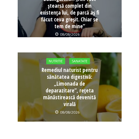
ștearsă complet din
existența lui, de parcă aș fi
făcut ceva greșit. Chiar se
tem de mine”
08/08/2026
NUTRITIE
SANATATE
Remediul naturist pentru
sănătatea digestivă:
„Limonada de
deparazitare”, rețeta
mănăstirească devenită
virală
08/08/2026