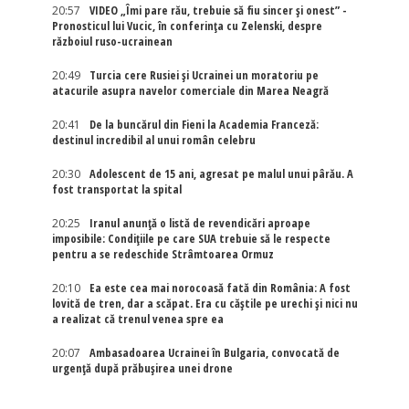
20:57
VIDEO „Îmi pare rău, trebuie să fiu sincer și onest” -
Pronosticul lui Vucic, în conferința cu Zelenski, despre
războiul ruso-ucrainean
20:49
Turcia cere Rusiei și Ucrainei un moratoriu pe
atacurile asupra navelor comerciale din Marea Neagră
20:41
De la buncărul din Fieni la Academia Franceză:
destinul incredibil al unui român celebru
20:30
Adolescent de 15 ani, agresat pe malul unui pârău. A
fost transportat la spital
20:25
Iranul anunță o listă de revendicări aproape
imposibile: Condițiile pe care SUA trebuie să le respecte
pentru a se redeschide Strâmtoarea Ormuz
20:10
Ea este cea mai norocoasă fată din România: A fost
lovită de tren, dar a scăpat. Era cu căștile pe urechi și nici nu
a realizat că trenul venea spre ea
20:07
Ambasadoarea Ucrainei în Bulgaria, convocată de
urgență după prăbușirea unei drone