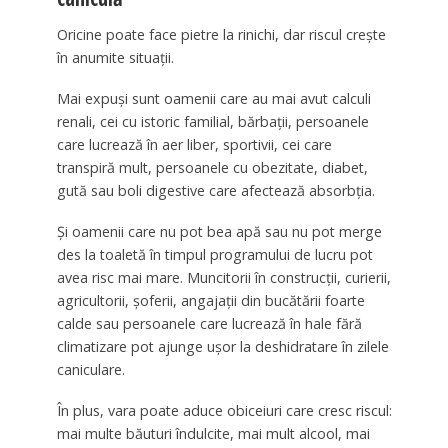
Oricine poate face pietre la rinichi, dar riscul crește
în anumite situații.
Mai expuși sunt oamenii care au mai avut calculi
renali, cei cu istoric familial, bărbații, persoanele
care lucrează în aer liber, sportivii, cei care
transpiră mult, persoanele cu obezitate, diabet,
gută sau boli digestive care afectează absorbția.
Și oamenii care nu pot bea apă sau nu pot merge
des la toaletă în timpul programului de lucru pot
avea risc mai mare. Muncitorii în construcții, curierii,
agricultorii, șoferii, angajații din bucătării foarte
calde sau persoanele care lucrează în hale fără
climatizare pot ajunge ușor la deshidratare în zilele
caniculare.
În plus, vara poate aduce obiceiuri care cresc riscul:
mai multe băuturi îndulcite, mai mult alcool, mai