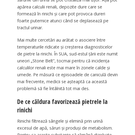
apărea calculii renali, depozite dure care se
formează în rinichi și care pot provoca dureri
foarte puternice atunci când se deplasează pe
tractul urinar.
Mai multe cercetări au arătat o asociere între
temperaturile ridicate și creșterea diagnosticelor
de pietre la rinichi. În SUA, sud-estul țării este numit
uneori „Stone Belt”, tocmai pentru că incidența
calculilor renali este mai mare în zonele calde și
umede. Pe măsură ce episoadele de caniculă devin
mai frecvente, medicii se așteaptă ca această
problemă să fie întâlnită tot mai des.
De ce căldura favorizează pietrele la
rinichi
Rinichii filtrează sângele și elimină prin urină
excesul de apă, săruri și produși de metabolism.
Pentru ca aceste substanțe să rămână dizolvate,