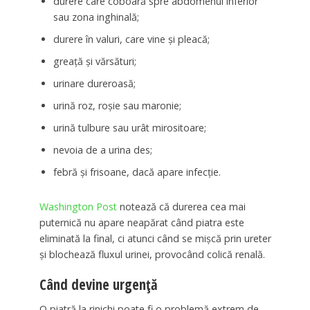
durere care coboară spre abdomenul inferior
sau zona inghinală;
durere în valuri, care vine și pleacă;
greață și vărsături;
urinare dureroasă;
urină roz, roșie sau maronie;
urină tulbure sau urât mirositoare;
nevoia de a urina des;
febră și frisoane, dacă apare infecție.
Washington Post
notează că durerea cea mai
puternică nu apare neapărat când piatra este
eliminată la final, ci atunci când se mișcă prin ureter
și blochează fluxul urinei, provocând colică renală.
Când devine urgență
O piatră la rinichi poate fi o problemă extrem de