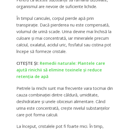
organismul are nevoie de suficiente lichide.
În timpul caniculei, corpul pierde apă prin
transpirație. Dacă pierderea nu este compensată,
volumul de urină scade. Urina devine mai închisă la
culoare și mai concentrată, iar mineralele precum
calciul, oxalatul, acidul uric, fosfatul sau cistina pot
începe să formeze cristale.
CITEȘTE ȘI:
Remedii naturale: Plantele care
ajută rinichii să elimine toxinele și reduce
retenția de apă
Pietrele la rinichi sunt mai frecvente vara tocmai din
cauza combinației dintre căldură, umiditate,
deshidratare și unele obiceiuri alimentare. Când
urina este concentrată, crește nivelul substanțelor
care pot forma calculi.
La început, cristalele pot fi foarte mici. În timp,