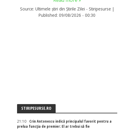
Read more »
Source:
Ultimele știri din Știrile Zilei - Stiripesurse
|
Published:
09/08/2026 - 00:30
STIRIPESURSE.RO
21:10
Crin Antonescu indică principalul favorit pentru a
prelua funcția de premier: El ar trebui să fie