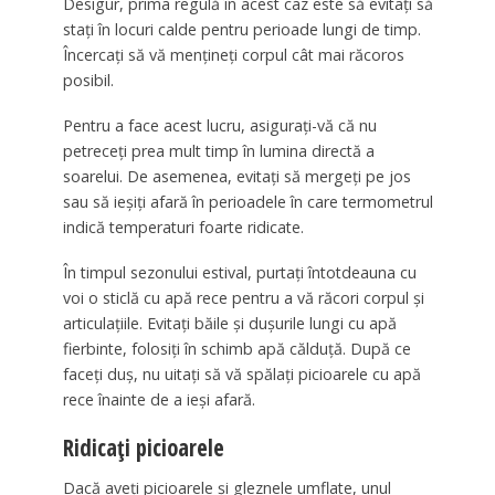
Desigur, prima regulă în acest caz este să evitați să
stați în locuri calde pentru perioade lungi de timp.
Încercați să vă mențineți corpul cât mai răcoros
posibil.
Pentru a face acest lucru, asigurați-vă că nu
petreceți prea mult timp în lumina directă a
soarelui. De asemenea, evitați să mergeți pe jos
sau să ieșiți afară în perioadele în care termometrul
indică temperaturi foarte ridicate.
În timpul sezonului estival, purtați întotdeauna cu
voi o sticlă cu apă rece pentru a vă răcori corpul și
articulațiile. Evitați băile și dușurile lungi cu apă
fierbinte, folosiți în schimb apă călduță. După ce
faceți duș, nu uitați să vă spălați picioarele cu apă
rece înainte de a ieși afară.
Ridicați picioarele
Dacă aveți picioarele și gleznele umflate, unul