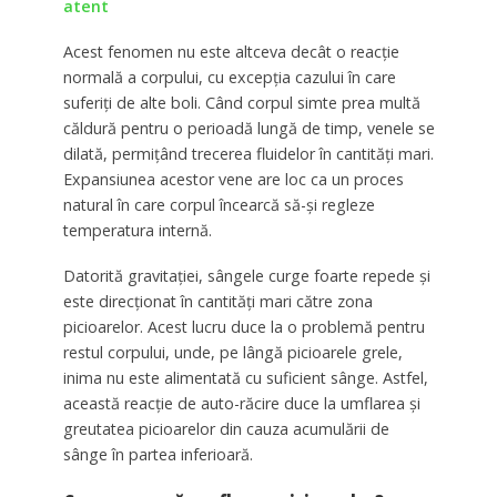
atent
Acest fenomen nu este altceva decât o reacție
normală a corpului, cu excepția cazului în care
suferiți de alte boli. Când corpul simte prea multă
căldură pentru o perioadă lungă de timp, venele se
dilată, permițând trecerea fluidelor în cantități mari.
Expansiunea acestor vene are loc ca un proces
natural în care corpul încearcă să-și regleze
temperatura internă.
Datorită gravitației, sângele curge foarte repede și
este direcționat în cantități mari către zona
picioarelor. Acest lucru duce la o problemă pentru
restul corpului, unde, pe lângă picioarele grele,
inima nu este alimentată cu suficient sânge. Astfel,
această reacție de auto-răcire duce la umflarea și
greutatea picioarelor din cauza acumulării de
sânge în partea inferioară.