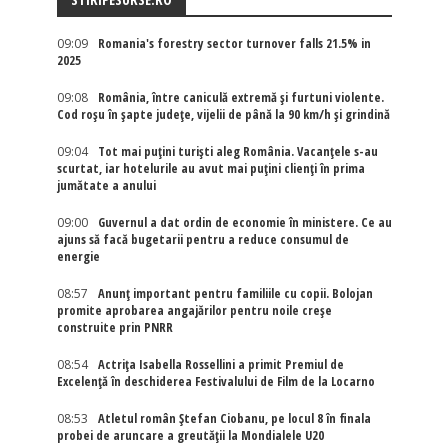
09:09
Romania's forestry sector turnover falls 21.5% in
2025
09:08
România, între caniculă extremă și furtuni violente.
Cod roșu în șapte județe, vijelii de până la 90 km/h și grindină
09:04
Tot mai puțini turiști aleg România. Vacanțele s-au
scurtat, iar hotelurile au avut mai puțini clienți în prima
jumătate a anului
09:00
Guvernul a dat ordin de economie în ministere. Ce au
ajuns să facă bugetarii pentru a reduce consumul de
energie
08:57
Anunț important pentru familiile cu copii. Bolojan
promite aprobarea angajărilor pentru noile creșe
construite prin PNRR
08:54
Actriţa Isabella Rossellini a primit Premiul de
Excelenţă în deschiderea Festivalului de Film de la Locarno
08:53
Atletul român Ștefan Ciobanu, pe locul 8 în finala
probei de aruncare a greutății la Mondialele U20