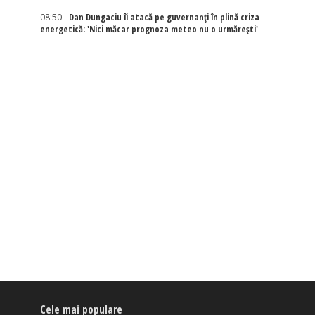
08:50
Dan Dungaciu îi atacă pe guvernanți în plină criza
energetică: 'Nici măcar prognoza meteo nu o urmărești'
Cele mai populare