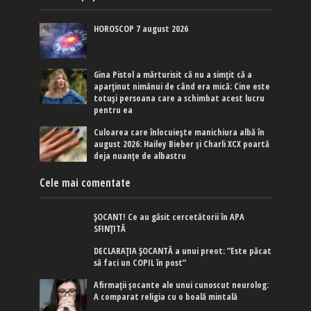
HOROSCOP 7 august 2026
Gina Pistol a mărturisit că nu a simțit că a
aparținut nimănui de când era mică: Cine este
totuși persoana care a schimbat acest lucru
pentru ea
Culoarea care înlocuiește manichiura albă în
august 2026: Hailey Bieber și Charli XCX poartă
deja nuanțe de albastru
Cele mai comentate
ȘOCANT! Ce au găsit cercetătorii în APA
SFINȚITĂ
DECLARAȚIA ȘOCANTĂ a unui preot: ”Este păcat
să faci un COPIL în post”
Afirmaţii şocante ale unui cunoscut neurolog:
A comparat religia cu o boală mintală