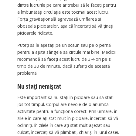
dintre lucrurile pe care ar trebui să le faceți pentru
a îmbunătăți circulația este tocmai acest lucru.
Forța gravitațională agravează umflarea și
oboseala picioarelor, așa că încercați să vă țineți
picioarele ridicate.
Puteți să le așezați pe un scaun sau pe o pernă
pentru a ajuta sângele să circule mai bine. Medicii
recomandă să faceți acest lucru de 3-4 ori pe zi,
timp de 30 de minute, dacă suferiți de această
problemă.
Nu stați nemișcat
Este important să nu stați în picioare sau să stați
jos tot timpul. Corpul are nevoie de o anumită
activitate pentru a funcționa corect. Prin urmare, în
zilele în care ați stat mult în picioare, încercați să vă
odihniți. În zilele în care ați stat mult așezat sau
culcat, încercați să vă plimbați, chiar și în jurul casei.