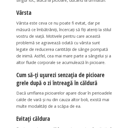
singur loc, adică la picioare, ducând la umflături.
Vârsta
Vârsta este ceva ce nu poate fi evitat, dar pe
măsură ce îmbătrâniți, încercați să fiți atenți la stilul
vostru de viață. Motivele pentru care această
problemă se agravează odată cu vârsta sunt
legate de reducerea cantității de sânge pompată
de inimă. Astfel, cea mai mare parte a sângelui și a
altor fluide corporale se acumulează în picioare.
Cum să-ți ușurezi senzația de picioare
grele după o zi întreagă în căldură
Dacă umflarea picioarelor apare doar în perioadele
calde de vară și nu din cauza altor boli, există mai
multe modalități de a scăpa de ea.
Evitați căldura