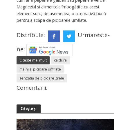
cum ar fi pepenele galben sau pepenele verde.
Magneziul și alimentele îmbogățite cu acest
element sunt, de asemenea, o alternativă bună
pentru a scăpa de picioarele umflate.
Distribuie:
Urmareste-
ne:
Citeste mai mult
caldura
maini si picioare umflate
senzatia de picioare grele
Comentarii:
Citește și