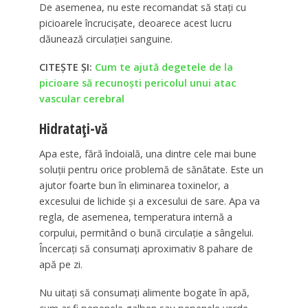
De asemenea, nu este recomandat să stați cu
picioarele încrucișate, deoarece acest lucru
dăunează circulației sanguine.
CITEȘTE ȘI:
Cum te ajută degetele de la
picioare să recunoști pericolul unui atac
vascular cerebral
Hidratați-vă
Apa este, fără îndoială, una dintre cele mai bune
soluții pentru orice problemă de sănătate. Este un
ajutor foarte bun în eliminarea toxinelor, a
excesului de lichide și a excesului de sare. Apa va
regla, de asemenea, temperatura internă a
corpului, permitând o bună circulație a sângelui.
Încercați să consumați aproximativ 8 pahare de
apă pe zi.
Nu uitați să consumați alimente bogate în apă,