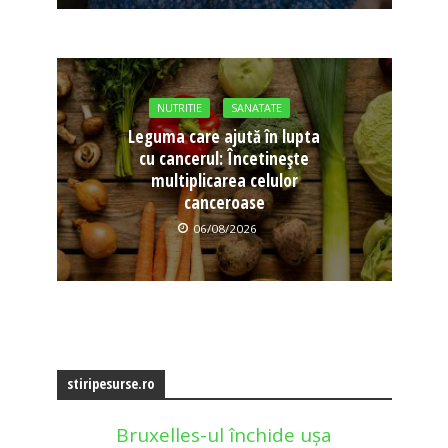
NUTRITIE
SANATATE
Leguma care ajută în lupta
cu cancerul: Încetinește
multiplicarea celulor
canceroase
06/08/2026
stiripesurse.ro
Bruxelles-ul închide ușa