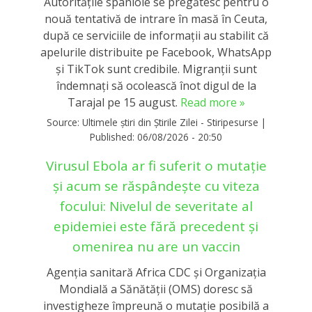
Autoritățile spaniole se pregătesc pentru o
nouă tentativă de intrare în masă în Ceuta,
după ce serviciile de informații au stabilit că
apelurile distribuite pe Facebook, WhatsApp
și TikTok sunt credibile. Migranții sunt
îndemnați să ocolească înot digul de la
Tarajal pe 15 august.
Read more »
Source:
Ultimele știri din Știrile Zilei - Stiripesurse
|
Published:
06/08/2026 - 20:50
Virusul Ebola ar fi suferit o mutație
și acum se răspândește cu viteza
focului: Nivelul de severitate al
epidemiei este fără precedent și
omenirea nu are un vaccin
Agenţia sanitară Africa CDC şi Organizaţia
Mondială a Sănătăţii (OMS) doresc să
investigheze împreună o mutaţie posibilă a