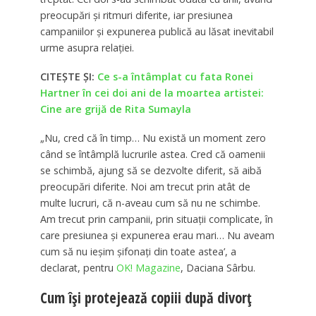
preocupări și ritmuri diferite, iar presiunea
campaniilor și expunerea publică au lăsat inevitabil
urme asupra relației.
CITEȘTE ȘI:
Ce s-a întâmplat cu fata Ronei
Hartner în cei doi ani de la moartea artistei:
Cine are grijă de Rita Sumayla
„Nu, cred că în timp… Nu există un moment zero
când se întâmplă lucrurile astea. Cred că oamenii
se schimbă, ajung să se dezvolte diferit, să aibă
preocupări diferite. Noi am trecut prin atât de
multe lucruri, că n-aveau cum să nu ne schimbe.
Am trecut prin campanii, prin situaţii complicate, în
care presiunea și expunerea erau mari… Nu aveam
cum să nu ieşim şifonaţi din toate astea’, a
declarat, pentru
OK! Magazine
, Daciana Sârbu.
Cum își protejează copiii după divorț