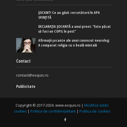
ȘOCANT! Ce au găsit cercetătorii în APA
SFINȚITĂ
DECLARAȚIA ȘOCANTĂ a unui preot: ”Este păcat
să faci un COPIL în post”
Afirmaţii şocante ale unui cunoscut neurolog:
A comparat religia cu o boală mintală
Contact
contact@exquis.ro
Publicitate
Copyright © 2017-2024. www.exquis.ro |
Modifică setări
cookies
|
Politica de confidențialitate
|
Politica de cookies