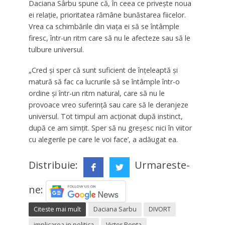
Daciana Sârbu spune că, în ceea ce privește noua
ei relație, prioritatea rămâne bunăstarea fiicelor.
Vrea ca schimbările din viața ei să se întâmple
firesc, într-un ritm care să nu le afecteze sau să le
tulbure universul.
„Cred şi sper că sunt suficient de înţeleaptă şi
matură să fac ca lucrurile să se întâmple într-o
ordine şi într-un ritm natural, care să nu le
provoace vreo suferinţă sau care să le deranjeze
universul. Tot timpul am acţionat după instinct,
după ce am simţit. Sper să nu greşesc nici în viitor
cu alegerile pe care le voi face’, a adăugat ea.
Distribuie:
Urmareste-
ne:
Citeste mai mult
Daciana Sarbu
DIVORT
implicarea in politica
Victor Ponta