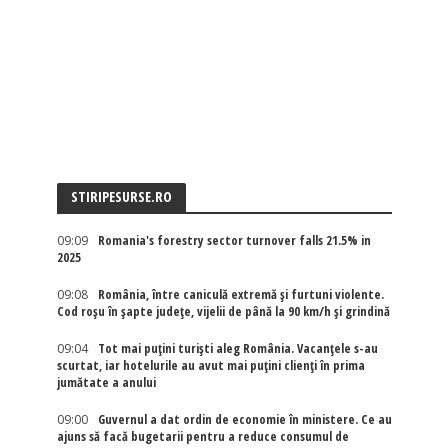
STIRIPESURSE.RO
09:09
Romania's forestry sector turnover falls 21.5% in
2025
09:08
România, între caniculă extremă și furtuni violente.
Cod roșu în șapte județe, vijelii de până la 90 km/h și grindină
09:04
Tot mai puțini turiști aleg România. Vacanțele s-au
scurtat, iar hotelurile au avut mai puțini clienți în prima
jumătate a anului
09:00
Guvernul a dat ordin de economie în ministere. Ce au
ajuns să facă bugetarii pentru a reduce consumul de