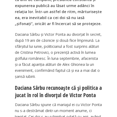
expunerea publică au lăsat urme adânci în
relația lor. Într-un astfel de ritm, mărturisește
ea, era inevitabil ca cei doi să nu iasă
„șifonați”, oricât ar fi încercat să se protejeze.
Daciana Sârbu și Victor Ponta au divorțat în secret,
după 19 ani de căsnicie și două fiice împreună. La
sfârșitul lui iunie, politicianul a fost surprins alături
de Cristina Petrovici, o prezență activă în lumea
golfului românesc. În luna septembrie, afacerista
și-a făcut apariția alături de Alex Ghionea la un
eveniment, confirmând faptul că și ea a mai dat o
șansă iubirii.
Daciana Sârbu recunoaște că și politica a
jucat în rol în divorțul de Victor Ponta
Daciana Sârbu spune că mariajul ei cu Victor Ponta
nu s-a destrămat dintr-un moment anume, ci
treptat. Cei doi s-au schimbat odată cu anii, având