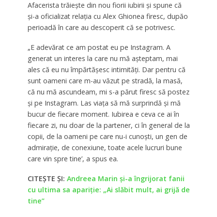
Afacerista trăiește din nou fiorii iubirii și spune că
și-a oficializat relația cu Alex Ghionea firesc, dupăo
perioadă în care au descoperit că se potrivesc.
„E adevărat ce am postat eu pe Instagram. A
generat un interes la care nu mă aşteptam, mai
ales că eu nu împărtăşesc intimităţi. Dar pentru că
sunt oameni care m-au văzut pe stradă, la masă,
că nu mă ascundeam, mi s-a părut firesc să postez
şi pe Instagram. Las viaţa să mă surprindă şi mă
bucur de fiecare moment. Iubirea e ceva ce ai în
fiecare zi, nu doar de la partener, ci în general de la
copii, de la oameni pe care nu-i cunoşti, un gen de
admiraţie, de conexiune, toate acele lucruri bune
care vin spre tine’, a spus ea.
CITEȘTE ȘI:
Andreea Marin și-a îngrijorat fanii
cu ultima sa apariție: „Ai slăbit mult, ai grijă de
tine”