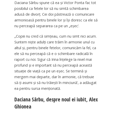
Daciana Sârbu spune că ea și Victor Ponta fac tot
posibilul ca fetele lor să nu simtă schimbarea
adusă de divorț. Cei doi păstrează o comunicare
armonioasă pentru binele lor și își doresc ca ele să
nu perceapă separarea ca pe un „eșec’.
„Copiii nu cred că simţeau, cum nu simt nici acum.
Suntem nişte adulţi care trăim în armonie unul cu
altul şi, pentru binele fetelor, comunicăm la fel, ca
ele să nu perceapă că e o schimbare radicală în
raport cu noi. Sigur că Irina înţelege la nivel mai
profund şi e important să nu perceapă această
situaţie de viaţă ca pe un eşec. Se termină şi
mergem mai departe, dar în armonie, că trebuie
să-ţi asumi şi să nu trăieşti în minciună’, a adăugat
ea pentru sursa menționată.
Daciana Sârbu, despre noul ei iubit, Alex
Ghionea