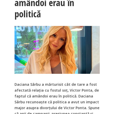
amândoi erau în
politică
Daciana Sârbu a mărturisit cât de tare a fost
afectată relația cu fostul soț, Victor Ponta, de
faptul că amândoi erau în politică. Daciana
Sârbu recunoaște că politica a avut un impact
major asupra divorțului de Victor Ponta. Spune
că anii de campanii, presiunea constantă și