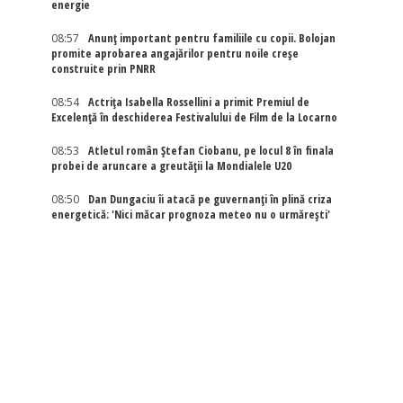
energie
08:57
Anunț important pentru familiile cu copii. Bolojan
promite aprobarea angajărilor pentru noile creșe
construite prin PNRR
08:54
Actriţa Isabella Rossellini a primit Premiul de
Excelenţă în deschiderea Festivalului de Film de la Locarno
08:53
Atletul român Ștefan Ciobanu, pe locul 8 în finala
probei de aruncare a greutății la Mondialele U20
08:50
Dan Dungaciu îi atacă pe guvernanți în plină criza
energetică: 'Nici măcar prognoza meteo nu o urmărești'