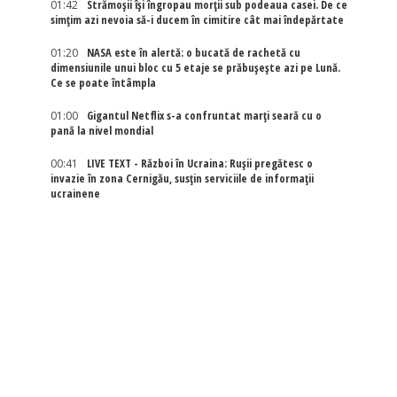
01:42
Strămoșii își îngropau morții sub podeaua casei. De ce
simțim azi nevoia să-i ducem în cimitire cât mai îndepărtate
01:20
NASA este în alertă: o bucată de rachetă cu
dimensiunile unui bloc cu 5 etaje se prăbușește azi pe Lună.
Ce se poate întâmpla
01:00
Gigantul Netflix s-a confruntat marţi seară cu o
pană la nivel mondial
00:41
LIVE TEXT - Război în Ucraina: Rușii pregătesc o
invazie în zona Cernigău, susțin serviciile de informații
ucrainene