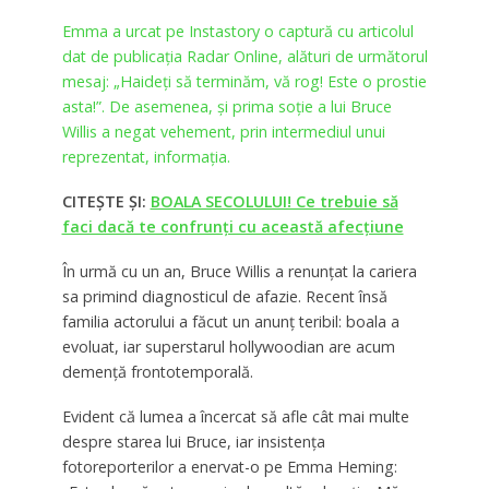
Emma a urcat pe Instastory o captură cu articolul
dat de publicația Radar Online, alături de următorul
mesaj: „Haideți să terminăm, vă rog! Este o prostie
asta!”. De asemenea, și prima soție a lui Bruce
Willis a negat vehement, prin intermediul unui
reprezentat, informația.
CITEȘTE ȘI:
BOALA SECOLULUI! Ce trebuie să
faci dacă te confrunți cu această afecțiune
În urmă cu un an, Bruce Willis a renunțat la cariera
sa primind diagnosticul de afazie. Recent însă
familia actorului a făcut un anunț teribil: boala a
evoluat, iar superstarul hollywoodian are acum
demență frontotemporală.
Evident că lumea a încercat să afle cât mai multe
despre starea lui Bruce, iar insistența
fotoreporterilor a enervat-o pe Emma Heming: