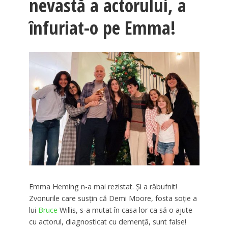
nevastă a actorului, a
înfuriat-o pe Emma!
Emma Heming n-a mai rezistat. Și a răbufnit!
Zvonurile care susțin că Demi Moore, fosta soție a
lui
Bruce
Willis, s-a mutat în casa lor ca să o ajute
cu actorul, diagnosticat cu demență, sunt false!