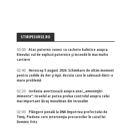
STIRIPESURSE.RO
03:00
Atac puternic rusesc cu rachete balistice asupra
Kievului: val de explozii puternice și incendii în mai multe
cartiere
02:40
Horoscop 5 august 2026. Schimbare de ultim moment
pentru zodiile de Aer și Apă: decizia care le salvează dintr-o
mare problemă
02:20
Iordania avertizează asupra unei „amenințări
iminente”: Israelul ar putea prelua controlul asupra celui
mai important lăcaș musulman din Ierusalim
02:00
Plângere penală la DNA împotriva prefectului de
Timiș: Piedone cere intervenția procurorilor în cazul lui
Dominic Fritz