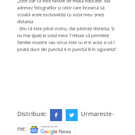
„Este clar că este nevoie de multă educație. Mă
adresez fotografilor și celor care încearcă să
scoată acele exclusivități cu soțul meu: țineți
distanța
. Știu că este jobul vostru, dar păstrați distanța. Și
nu mai țipați la soțul meu! Trebuie să permiteți
familiei noastre sau oricui este cu el in acea zi să-l
poată duce din punctul A in punctul B în siguranță”.
Distribuie:
Urmareste-
ne: