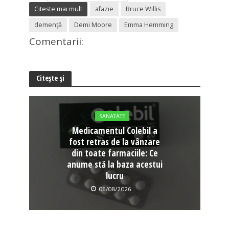
Citeste mai mult
afazie
Bruce Willis
demență
Demi Moore
Emma Hemming
Comentarii:
Citește și
SANATATE
Medicamentul Colebil a
fost retras de la vânzare
din toate farmaciile: Ce
anume stă la baza acestui
lucru
06/08/2026