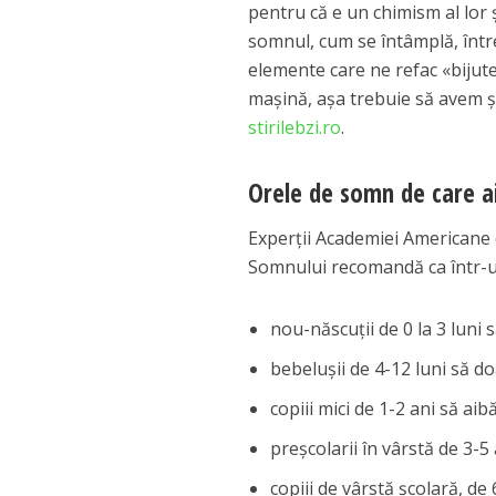
pentru că e un chimism al lor
somnul, cum se întâmplă, într
elemente care ne refac «bijut
mașină, așa trebuie să avem și 
stirilebzi.ro
.
Orele de somn de care ai
Experții Academiei Americane 
Somnului recomandă ca într-un
nou-născuții de 0 la 3 luni 
bebelușii de 4-12 luni să d
copiii mici de 1-2 ani să ai
preşcolarii în vârstă de 3-5
copiii de vârstă școlară, de