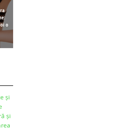
ura
ne:
oi o
e și
e
ă și
area