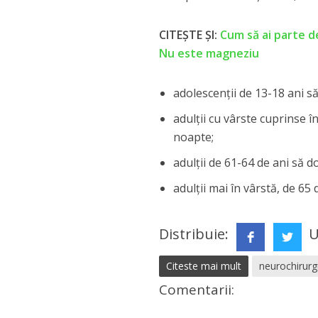
CITEȘTE ȘI:
Cum să ai parte d
Nu este magneziu
adolescenții de 13-18 ani s
adulții cu vârste cuprinse 
noapte;
adulții de 61-64 de ani să 
adulții mai în vârstă, de 65
Distribuie:
U
Citeste mai mult
neurochirurg
Comentarii: