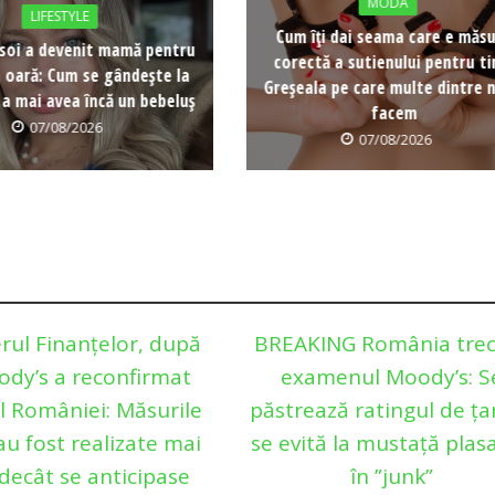
MODA
LIFESTYLE
Cum îți dai seama care e măs
soi a devenit mamă pentru
corectă a sutienului pentru ti
a oară: Cum se gândește la
Greșeala pe care multe dintre n
 a mai avea încă un bebeluș
facem
07/08/2026
07/08/2026
rul Finanțelor, după
BREAKING România trec
ody’s a reconfirmat
examenul Moody’s: S
l României: Măsurile
păstrează ratingul de țar
 au fost realizate mai
se evită la mustață plas
decât se anticipase
în ”junk”