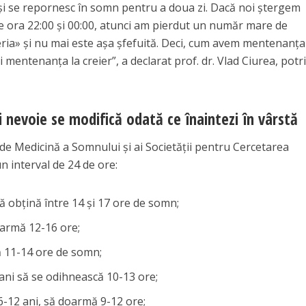
 și se repornesc în somn pentru a doua zi. Dacă noi ștergem
e ora 22:00 și 00:00, atunci am pierdut un număr mare de
eria» și nu mai este așa şfefuită. Deci, cum avem mentenanța
mentenanța la creier”, a declarat prof. dr. Vlad Ciurea, potri
 nevoie se modifică odată ce înaintezi în vârstă
de Medicină a Somnului și ai Societăţii pentru Cercetarea
 interval de 24 de ore:
să obțină între 14 și 17 ore de somn;
oarmă 12-16 ore;
bă 11-14 ore de somn;
 ani să se odihnească 10-13 ore;
 6-12 ani, să doarmă 9-12 ore;