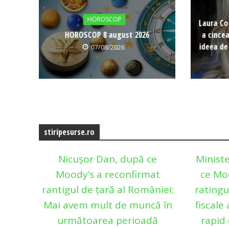
HOROSCOP
Laura Co
HOROSCOP 8 august 2026
a cince
ideea de
07/08/2026
stiripesurse.ro
Nicușor Dan, după ce
Ministe
Moody’s a reconfirmat
ce Mo
rantigul de țară al României:
ratingu
Mai avem mult de muncă în
fiscale
următoarea perioadă
rapid 