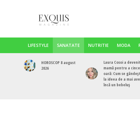
LIFESTYLE
SANATATE
NUTRITIE
MODA
Laura Cosoi a deveni
HOROSCOP 8 august
mamă pentru a cinc
2026
oară: Cum se gândeș
la ideea de a mai av
încă un bebeluș