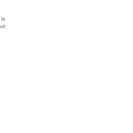
 la
vit