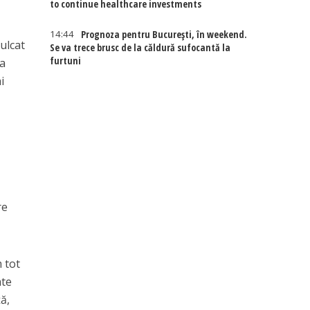
to continue healthcare investments
14:44
Prognoza pentru București, în weekend.
ulcat
Se va trece brusc de la căldură sufocantă la
furtuni
ea
i
re
m tot
ate
ă,