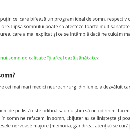
puțin cei care bifează un program ideal de somn, respectiv c
 ore. Lipsa somnului poate să afecteze foarte mult sănătat
iurea, care a mai explicat și ce se întâmplă dacă ne culcăm ma
unui somn de calitate îți afectează sănătatea
 somn?
re cei mai mari medici neurochirurgi din lume, a dezvăluit ca
 tăiem de pe listă este odihnă sau nu știm să ne odihnim, face
 în somn ne refacem, în somn, «bijuteria» se liniștește și po
esele nervoase majore (memoria, gândirea, atenția) se curăț