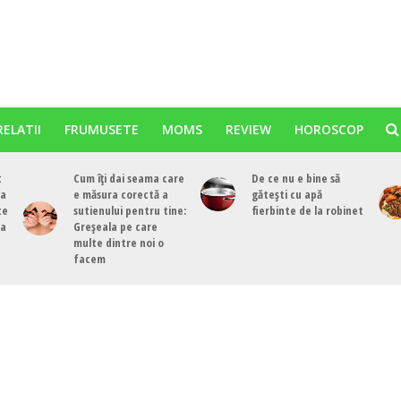
RELATII
FRUMUSETE
MOMS
REVIEW
HOROSCOP
t
Cum îți dai seama care
De ce nu e bine să
ea
e măsura corectă a
gătești cu apă
te
sutienului pentru tine:
fierbinte de la robinet
ea
Greșeala pe care
multe dintre noi o
facem