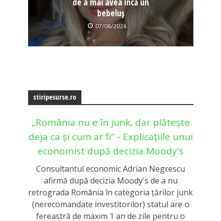
de a mai avea încă un
bebeluș
07/08/2026
stiripesurse.ro
„România nu e în junk, dar plătește
deja ca și cum ar fi” - Explicațiile unui
economist după decizia Moody's
Consultantul economic Adrian Negrescu
afirmă după decizia Moody's de a nu
retrograda România în categoria țărilor junk
(nerecomandate investitorilor) statul are o
fereastră de maxim 1 an de zile pentru o