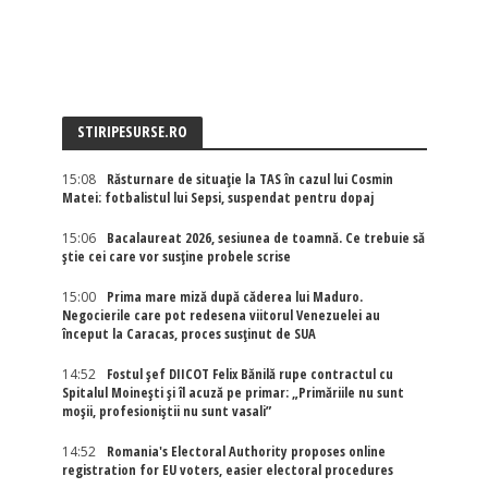
STIRIPESURSE.RO
15:08
Răsturnare de situație la TAS în cazul lui Cosmin
Matei: fotbalistul lui Sepsi, suspendat pentru dopaj
15:06
Bacalaureat 2026, sesiunea de toamnă. Ce trebuie să
știe cei care vor susține probele scrise
15:00
Prima mare miză după căderea lui Maduro.
Negocierile care pot redesena viitorul Venezuelei au
început la Caracas, proces susținut de SUA
14:52
Fostul șef DIICOT Felix Bănilă rupe contractul cu
Spitalul Moinești și îl acuză pe primar: „Primăriile nu sunt
moșii, profesioniștii nu sunt vasali”
14:52
Romania's Electoral Authority proposes online
registration for EU voters, easier electoral procedures