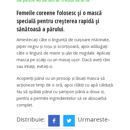
de peste 40 de ani ar trebui să le ia
Femeile coreene folosesc și o mască
specială pentru creșterea rapidă și
sănătoasă a părului.
Amestecați câte o linguriță de cuișoare măcinate,
piper negru și roșu și scorțișoară, apoi adăugați
câte o lingură de miere și ulei de migdale. Aplicați
masca pe scalp cu un masaj ușor. Dacă aveți răni
sau iritații, evitați-o.
Acoperiți părul cu un prosop și lăsați masca să
acționeze timp de o oră, apoi clătiți cu apă călduță.
Nu vă spălați părul cu șampon până a doua zi,
pentru a permite ingredientelor să se absoarbă
complet.
Distribuie:
Urmareste-