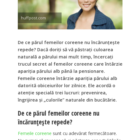
huffpost.com
De ce părul femeilor coreene nu încărunțește
repede? Dacă doriți să vă păstrați culoarea
naturală a părului mai mult timp, încercați
trucul secret al femeilor coreene care întârzie
apariția părului alb până la pensionare.
Femeile coreene întârzie apariția părului alb
datorită obiceiurilor lor zilnice. Ele acordă o
atenție specială trei lucruri: prevenirea,
îngrijirea și „culorile” naturale din bucătărie.
De ce părul femeilor coreene nu
încărunțește repede?
Femeile coreene
sunt cu adevărat fermecătoare.