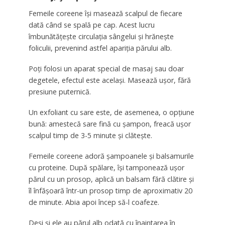
Femeile coreene își masează scalpul de fiecare
dată când se spală pe cap. Acest lucru
îmbunătățește circulația sângelui și hrănește
foliculii, prevenind astfel apariția părului alb.
Poți folosi un aparat special de masaj sau doar
degetele, efectul este același. Masează ușor, fără
presiune puternică.
Un exfoliant cu sare este, de asemenea, o opțiune
bună: amestecă sare fină cu șampon, freacă ușor
scalpul timp de 3-5 minute și clătește.
Femeile coreene adoră șampoanele și balsamurile
cu proteine. După spălare, își tamponează ușor
părul cu un prosop, aplică un balsam fără clătire și
îl înfășoară într-un prosop timp de aproximativ 20
de minute. Abia apoi încep să-l coafeze.
Deși și ele au părul alb odată cu înaintarea în