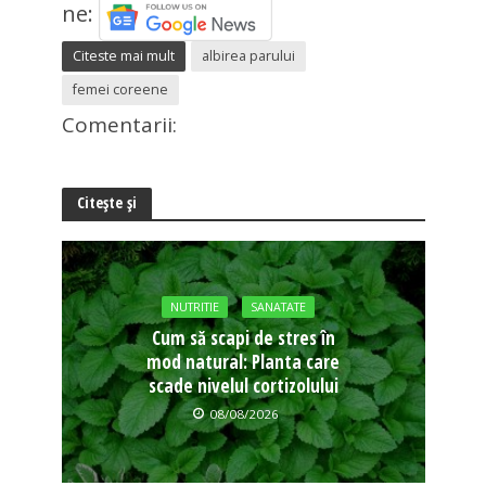
ne:
Citeste mai mult
albirea parului
femei coreene
Comentarii:
Citește și
NUTRITIE
SANATATE
Cum să scapi de stres în
mod natural: Planta care
scade nivelul cortizolului
08/08/2026