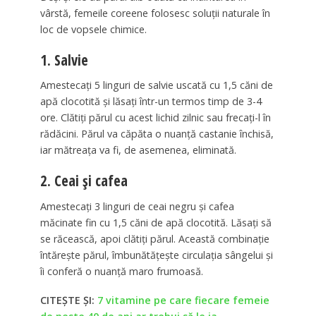
vârstă, femeile coreene folosesc soluții naturale în
loc de vopsele chimice.
1. Salvie
Amestecați 5 linguri de salvie uscată cu 1,5 căni de
apă clocotită și lăsați într-un termos timp de 3-4
ore. Clătiți părul cu acest lichid zilnic sau frecați-l în
rădăcini. Părul va căpăta o nuanță castanie închisă,
iar mătreața va fi, de asemenea, eliminată.
2. Ceai și cafea
Amestecați 3 linguri de ceai negru și cafea
măcinate fin cu 1,5 căni de apă clocotită. Lăsați să
se răcească, apoi clătiți părul. Această combinație
întărește părul, îmbunătățește circulația sângelui și
îi conferă o nuanță maro frumoasă.
CITEȘTE ȘI:
7 vitamine pe care fiecare femeie