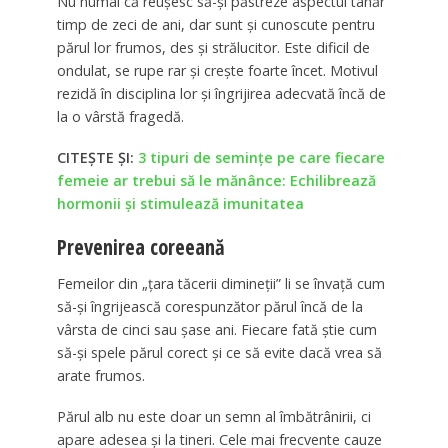
Nu numai că reușesc să-și păstreze aspectul tânăr
timp de zeci de ani, dar sunt și cunoscute pentru
părul lor frumos, des și strălucitor. Este dificil de
ondulat, se rupe rar și crește foarte încet. Motivul
rezidă în disciplina lor și îngrijirea adecvată încă de
la o vârstă fragedă.
CITEȘTE ȘI:
3 tipuri de semințe pe care fiecare
femeie ar trebui să le mănânce: Echilibrează
hormonii și stimulează imunitatea
Prevenirea coreeană
Femeilor din „țara tăcerii dimineții” li se învață cum
să-și îngrijească corespunzător părul încă de la
vârsta de cinci sau șase ani. Fiecare fată știe cum
să-și spele părul corect și ce să evite dacă vrea să
arate frumos.
Părul alb nu este doar un semn al îmbătrânirii, ci
apare adesea și la tineri. Cele mai frecvente cauze