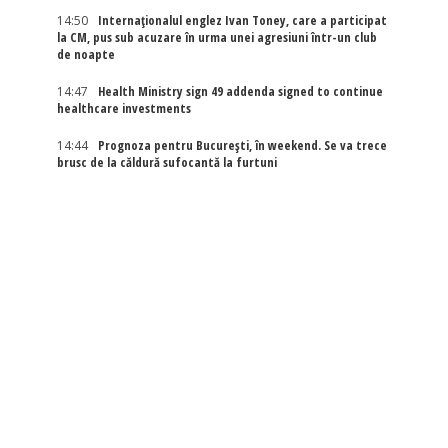
14:50
Internaţionalul englez Ivan Toney, care a participat
la CM, pus sub acuzare în urma unei agresiuni într-un club
de noapte
14:47
Health Ministry sign 49 addenda signed to continue
healthcare investments
14:44
Prognoza pentru București, în weekend. Se va trece
brusc de la căldură sufocantă la furtuni