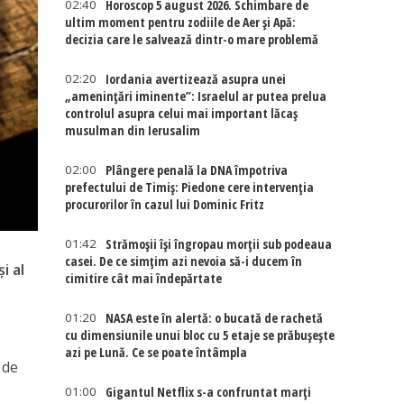
02:40
Horoscop 5 august 2026. Schimbare de
ultim moment pentru zodiile de Aer și Apă:
decizia care le salvează dintr-o mare problemă
02:20
Iordania avertizează asupra unei
„amenințări iminente”: Israelul ar putea prelua
controlul asupra celui mai important lăcaș
musulman din Ierusalim
02:00
Plângere penală la DNA împotriva
prefectului de Timiș: Piedone cere intervenția
procurorilor în cazul lui Dominic Fritz
01:42
Strămoșii își îngropau morții sub podeaua
casei. De ce simțim azi nevoia să-i ducem în
i al
cimitire cât mai îndepărtate
01:20
NASA este în alertă: o bucată de rachetă
cu dimensiunile unui bloc cu 5 etaje se prăbușește
azi pe Lună. Ce se poate întâmpla
 de
01:00
Gigantul Netflix s-a confruntat marţi