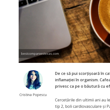
bestcompaniestexas.com
De ce să pui scorțișoară în ca
inflamației în organism. Cafea
privesc ca pe o băutură cu e
Cristina Popescu
Cercetările din ultimii ani au
tip 2, boli cardiovasculare și 