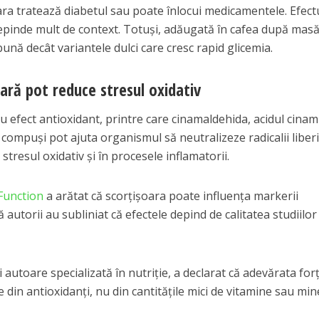
ra tratează diabetul sau poate înlocui medicamentele. Efect
pinde mult de context. Totuși, adăugată în cafea după masă
bună decât variantele dulci care cresc rapid glicemia.
oară pot reduce stresul oxidativ
 efect antioxidant, printre care cinamaldehida, acidul cinami
i compuși pot ajuta organismul să neutralizeze radicalii liberi
 stresul oxidativ și în procesele inflamatorii.
Function
a arătat că scorțișoara poate influența markerii
ă autorii au subliniat că efectele depind de calitatea studiilor
 autoare specializată în nutriție, a declarat că adevărata for
e din antioxidanți, nu din cantitățile mici de vitamine sau min