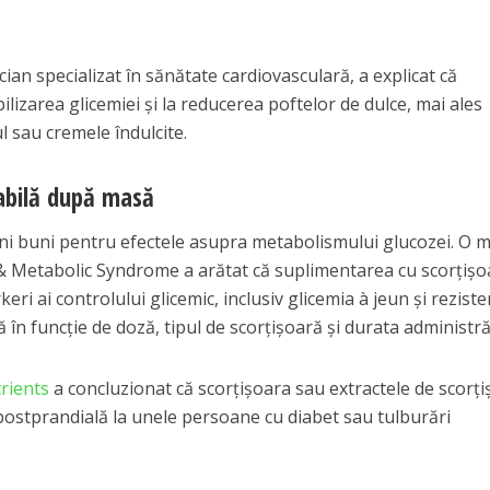
ian specializat în sănătate cardiovasculară, a explicat că
ilizarea glicemiei și la reducerea poftelor de dulce, mai ales
l sau cremele îndulcite.
tabilă după masă
ani buni pentru efectele asupra metabolismului glucozei. O 
 & Metabolic Syndrome a arătat că suplimentarea cu scorțișo
i ai controlului glicemic, inclusiv glicemia à jeun și reziste
ă în funcție de doză, tipul de scorțișoară și durata administrăr
rients
a concluzionat că scorțișoara sau extractele de scorț
postprandială la unele persoane cu diabet sau tulburări