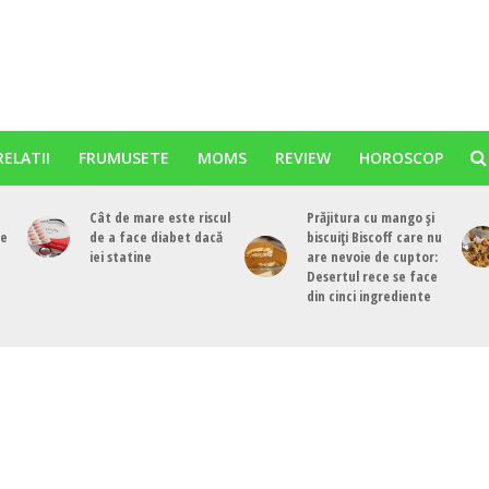
RELATII
FRUMUSETE
MOMS
REVIEW
HOROSCOP
Cât de mare este riscul
Prăjitura cu mango și
re
de a face diabet dacă
biscuiți Biscoff care nu
iei statine
are nevoie de cuptor:
Desertul rece se face
din cinci ingrediente