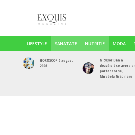
LIFESTYLE
SANATATE
NUTRITIE
MODA
Nicușor Dan a
HOROSCOP 6 august
dezvăluit ce avere a
2026
partenera sa,
Mirabela Grădinaru