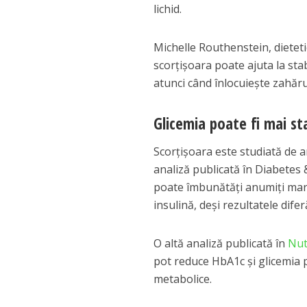
lichid.
Michelle Routhenstein, dietetic
scorțișoara poate ajuta la stab
atunci când înlocuiește zahăru
Glicemia poate fi mai s
Scorțișoara este studiată de 
analiză publicată în Diabetes
poate îmbunătăți anumiți marker
insulină, deși rezultatele difer
O altă analiză publicată în
Nut
pot reduce HbA1c și glicemia 
metabolice.