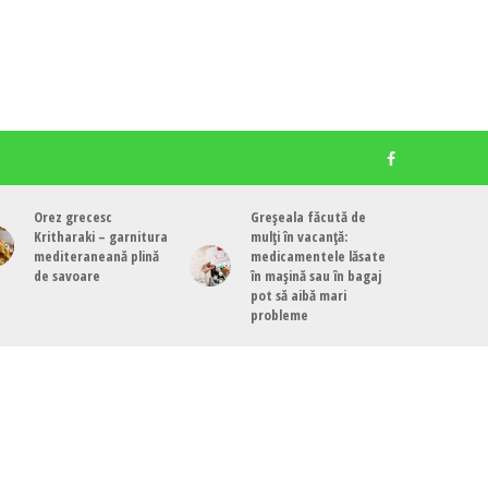
Orez grecesc
Greșeala făcută de
Kritharaki – garnitura
mulți în vacanță:
mediteraneană plină
medicamentele lăsate
de savoare
în mașină sau în bagaj
pot să aibă mari
probleme