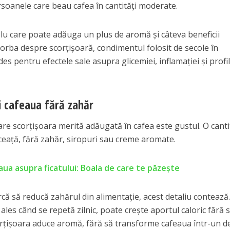
ersoanele care beau cafea în cantități moderate.
plu care poate adăuga un plus de aromă și câteva beneficii
vorba despre scorțișoară, condimentul folosit de secole în
des pentru efectele sale asupra glicemiei, inflamației și profil
i cafeaua fără zahăr
are scorțișoara merită adăugată în cafea este gustul. O canti
ceață, fără zahăr, siropuri sau creme aromate.
aua asupra ficatului: Boala de care te păzește
că să reducă zahărul din alimentație, acest detaliu contează
ales când se repetă zilnic, poate crește aportul caloric fără 
corțișoara aduce aromă, fără să transforme cafeaua într-un d