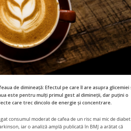
feaua de dimineață: Efectul pe care îl are asupra glicemiei ș
ua este pentru mulți primul gest al dimineții, dar puțini o
fecte care trec dincolo de energie și concentrare.
 legat consumul moderat de cafea de un risc mai mic de diabet
Parkinson, iar o analiză amplă publicată în BMJ a arătat că