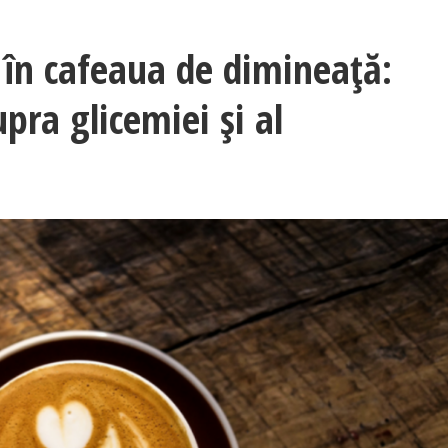
ă în cafeaua de dimineață:
upra glicemiei și al