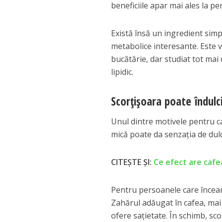
beneficiile apar mai ales la p
Există însă un ingredient sim
metabolice interesante. Este 
bucătărie, dar studiat tot mai 
lipidic.
Scorțișoara poate îndulc
Unul dintre motivele pentru c
mică poate da senzația de dul
CITEȘTE ȘI:
Ce efect are cafe
Pentru persoanele care încear
Zahărul adăugat în cafea, mai 
ofere sațietate. În schimb, s