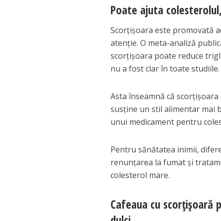
Poate ajuta colesterolul
Scorțișoara este promovată ad
atenție. O meta-analiză public
scorțișoara poate reduce trigl
nu a fost clar în toate studiile.
Asta înseamnă că scorțișoara 
susține un stil alimentar mai 
unui medicament pentru coles
Pentru sănătatea inimii, difer
renunțarea la fumat și tratam
colesterol mare.
Cafeaua cu scorțișoară p
dulci