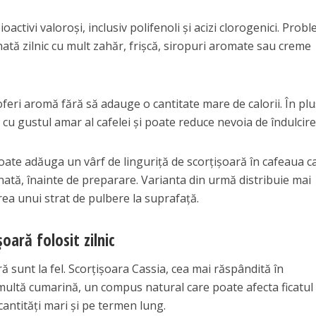
ctivi valoroși, inclusiv polifenoli și acizi clorogenici. Prob
ată zilnic cu mult zahăr, frișcă, siropuri aromate sau creme
feri aromă fără să adauge o cantitate mare de calorii. În plu
 cu gustul amar al cafelei și poate reduce nevoia de îndulcire
oate adăuga un vârf de linguriță de scorțișoară în cafeaua c
nată, înainte de preparare. Varianta din urmă distribuie mai
ea unui strat de pulbere la suprafață.
șoară folosit zilnic
ă sunt la fel. Scorțișoara Cassia, cea mai răspândită în
ultă cumarină, un compus natural care poate afecta ficatul
antități mari și pe termen lung.