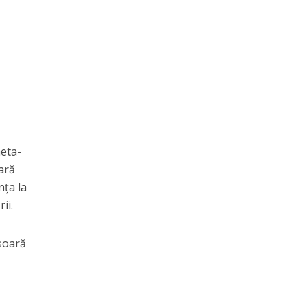
meta-
ară
nța la
ii.
ișoară