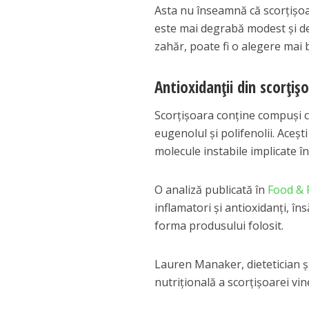
Asta nu înseamnă că scorțișoa
este mai degrabă modest și de
zahăr, poate fi o alegere mai 
Antioxidanții din scorțiș
Scorțișoara conține compuși cu
eugenolul și polifenolii. Aceșt
molecule instabile implicate în
O analiză publicată în
Food & 
inflamatori și antioxidanți, îns
forma produsului folosit.
Lauren Manaker, dietetician și
nutrițională a scorțișoarei vin