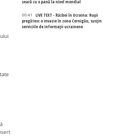
seară cu o pană la nivel mondial
00:41
LIVE TEXT - Război în Ucraina: Rușii
pregătesc o invazie în zona Cernigău, susțin
serviciile de informații ucrainene
ului
tate
.
să
esert