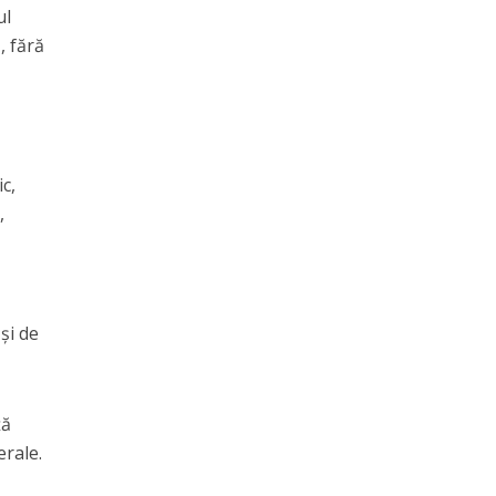
ul
, fără
c,
,
 și de
ță
erale.