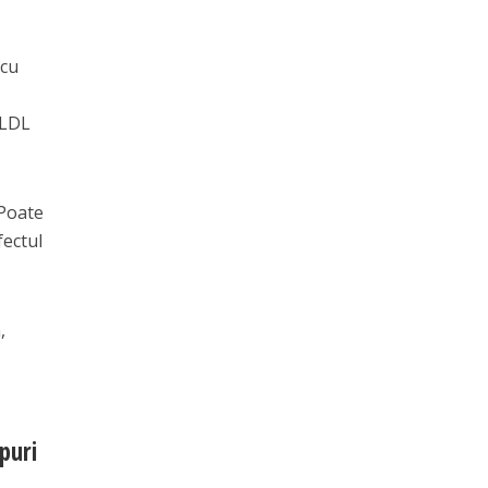
 cu
 LDL
 Poate
fectul
,
puri