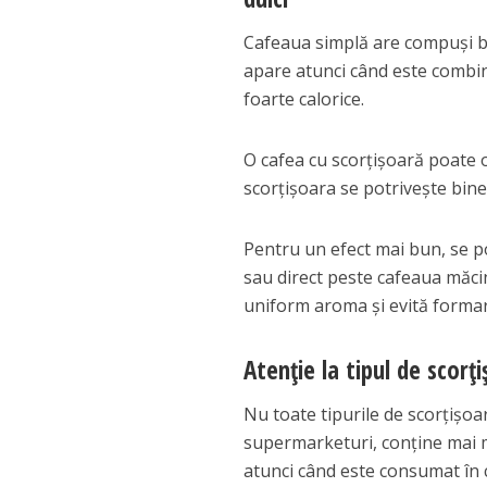
Cafeaua simplă are compuși bioa
apare atunci când este combin
foarte calorice.
O cafea cu scorțișoară poate o
scorțișoara se potrivește bine
Pentru un efect mai bun, se p
sau direct peste cafeaua măci
uniform aroma și evită formar
Atenție la tipul de scorți
Nu toate tipurile de scorțișoar
supermarketuri, conține mai m
atunci când este consumat în c