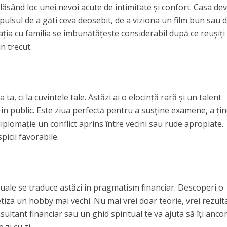
 lăsând loc unei nevoi acute de intimitate și confort. Casa de
mpulsul de a găti ceva deosebit, de a viziona un film bun sau 
ația cu familia se îmbunătățește considerabil după ce reușiți
n trecut.
ta, ci la cuvintele tale. Astăzi ai o elocință rară și un talent
i în public. Este ziua perfectă pentru a susține examene, a ți
diplomație un conflict aprins între vecini sau rude apropiate.
picii favorabile.
tuale se traduce astăzi în pragmatism financiar. Descoperi o
za un hobby mai vechi. Nu mai vrei doar teorie, vrei rezult
sultant financiar sau un ghid spiritual te va ajuta să îți anco