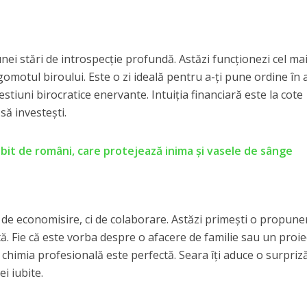
 unei stări de introspecție profundă. Astăzi funcționezi cel ma
omotul biroului. Este o zi ideală pentru a-ți pune ordine în a
estiuni birocratice enervante. Intuiția financiară este la cote
să investești.
ubit de români, care protejează inima și vasele de sânge
de economisire, ci de colaborare. Astăzi primești o propune
. Fie că este vorba despre o afacere de familie sau un proie
, chimia profesională este perfectă. Seara îți aduce o surpriz
i iubite.