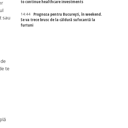
to continue healthcare investments
er
ul
14:44
Prognoza pentru București, în weekend.
rt sau
Se va trece brusc de la căldură sufocantă la
furtuni
 de
de te
mplă