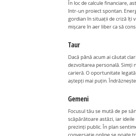
În loc de calcule financiare, as
într-un proiect spontan. Energi
gordian în situații de criză îț
mișcare în aer liber ca să con
Taur
Dacă până acum ai căutat clarif
dezvoltarea personală. Simți n
carieră. O oportunitate legat
aștepți mai puțin. Îndrăznește 
Gemeni
Focusul tău se mută de pe sănă
scăpărătoare astăzi, iar ideil
prezinți public. În plan sentime
conversație online se poate t