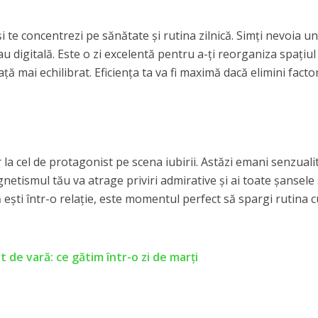
și te concentrezi pe sănătate și rutina zilnică. Simți nevoia un
sau digitală. Este o zi excelentă pentru a-ți reorganiza spațiul
ță mai echilibrat. Eficiența ta va fi maximă dacă elimini factor
 la cel de protagonist pe scena iubirii. Astăzi emani senzualit
netismul tău va atrage priviri admirative și ai toate șansele
 ești într-o relație, este momentul perfect să spargi rutina c
 de vară: ce gătim într-o zi de marți