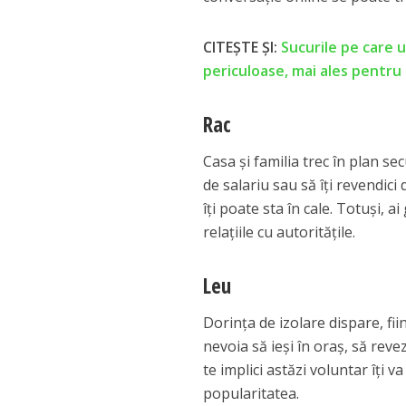
CITEȘTE ȘI:
Sucurile pe care 
periculoase, mai ales pentru 
Rac
Casa și familia trec în plan se
de salariu sau să îți revendici
îți poate sta în cale. Totuși, 
relațiile cu autoritățile.
Leu
Dorința de izolare dispare, fii
nevoia să ieși în oraș, să reve
te implici astăzi voluntar îți v
popularitatea.