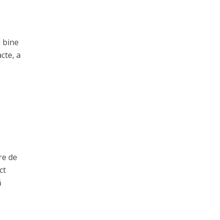
i bine
cte, a
re de
ct
ă