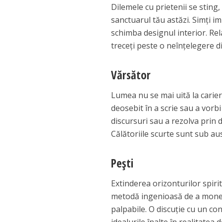
Dilemele cu prietenii se sting,
sanctuarul tău astăzi. Simți i
schimba designul interior. Rel
treceți peste o neînțelegere di
Vărsător
Lumea nu se mai uită la cariera 
deosebit în a scrie sau a vorb
discursuri sau a rezolva prin 
Călătoriile scurte sunt sub aus
Pești
Extinderea orizonturilor spiri
metodă ingenioasă de a moneti
palpabile. O discuție cu un con