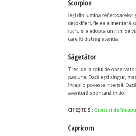
Scorpion
Ieși din lumina reflectoarelor 
detoxifieri, fie ea alimentară 
lucru și a adopta un ritm de via
care îți distrag atenția.
Săgetător
Treci de la rolul de observator
pasiune. Dacă ești singur, mag
începi o poveste intensă. Dacă
aventură spontană în doi.
CITEȘTE ȘI:
Gusturi de început
Capricorn