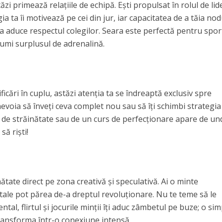
tăzi primează relațiile de echipă. Ești propulsat în rolul de lid
a ta îi motivează pe cei din jur, iar capacitatea de a tăia nod
i va aduce respectul colegilor. Seara este perfectă pentru spo
sumi surplusul de adrenalină.
icări în cuplu, astăzi atenția ta se îndreaptă exclusiv spre
evoia să înveți ceva complet nou sau să îți schimbi strategia
ă de străinătate sau de un curs de perfecționare apare de un
să riști!
tate direct pe zona creativă și speculativă. Ai o minte
e tale pot părea de-a dreptul revoluționare. Nu te teme să le
ntal, flirtul și jocurile minții îți aduc zâmbetul pe buze; o si
ransforma într-o conexiune intensă.