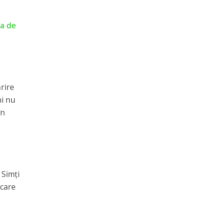
șa de
ărire
ni nu
în
 Simți
 care