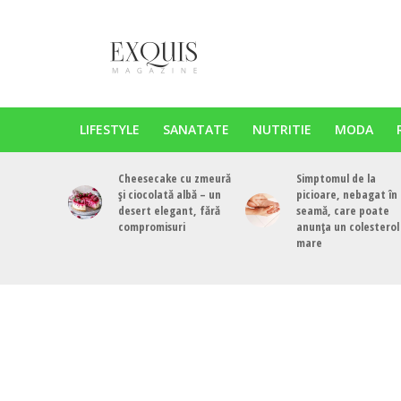
LIFESTYLE
SANATATE
NUTRITIE
MODA
Cheesecake cu zmeură
Simptomul de la
și ciocolată albă – un
picioare, nebagat în
desert elegant, fără
seamă, care poate
compromisuri
anunța un colesterol
mare