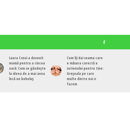
Laura Cosoi a devenit
Cum îți dai seama care
mamă pentru a cincea
e măsura corectă a
oară: Cum se gândește
sutienului pentru tine:
la ideea de a mai avea
Greșeala pe care
încă un bebeluș
multe dintre noi o
facem