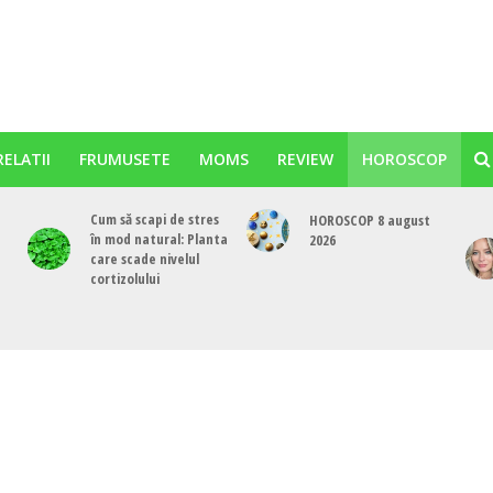
RELATII
FRUMUSETE
MOMS
REVIEW
HOROSCOP
Cum să scapi de stres
HOROSCOP 8 august
în mod natural: Planta
2026
care scade nivelul
cortizolului