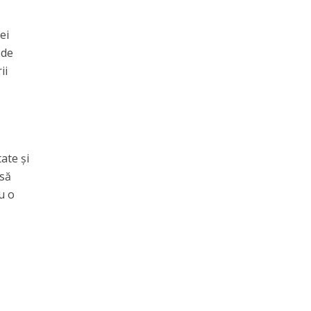
ei
 de
ii
ate și
 să
u o