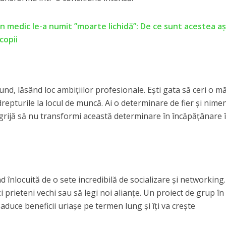
un medic le-a numit ”moarte lichidă”: De ce sunt acestea a
copii
cund, lăsând loc ambițiilor profesionale. Ești gata să ceri o m
 drepturile la locul de muncă. Ai o determinare de fier și nime
ai grijă să nu transformi această determinare în încăpățânare 
nd înlocuită de o sete incredibilă de socializare și networking.
zi prieteni vechi sau să legi noi alianțe. Un proiect de grup în
a aduce beneficii uriașe pe termen lung și îți va crește