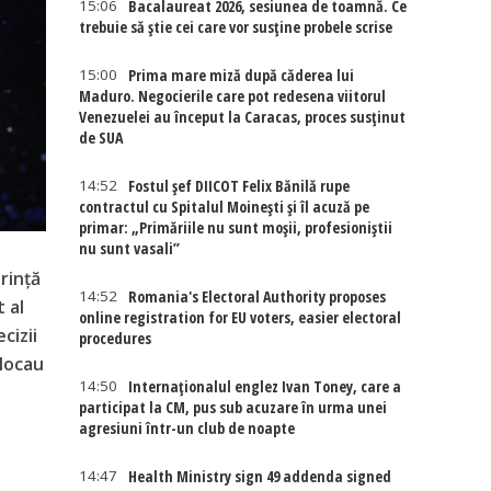
15:06
Bacalaureat 2026, sesiunea de toamnă. Ce
trebuie să știe cei care vor susține probele scrise
15:00
Prima mare miză după căderea lui
Maduro. Negocierile care pot redesena viitorul
Venezuelei au început la Caracas, proces susținut
de SUA
14:52
Fostul șef DIICOT Felix Bănilă rupe
contractul cu Spitalul Moinești și îl acuză pe
primar: „Primăriile nu sunt moșii, profesioniștii
nu sunt vasali”
rință
14:52
Romania's Electoral Authority proposes
 al
online registration for EU voters, easier electoral
cizii
procedures
blocau
14:50
Internaţionalul englez Ivan Toney, care a
participat la CM, pus sub acuzare în urma unei
agresiuni într-un club de noapte
14:47
Health Ministry sign 49 addenda signed