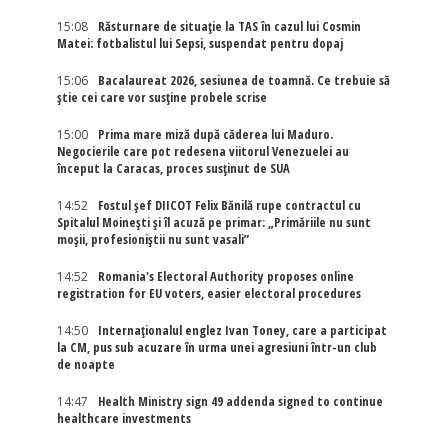
15:08
Răsturnare de situație la TAS în cazul lui Cosmin
Matei: fotbalistul lui Sepsi, suspendat pentru dopaj
15:06
Bacalaureat 2026, sesiunea de toamnă. Ce trebuie să
știe cei care vor susține probele scrise
15:00
Prima mare miză după căderea lui Maduro.
Negocierile care pot redesena viitorul Venezuelei au
început la Caracas, proces susținut de SUA
14:52
Fostul șef DIICOT Felix Bănilă rupe contractul cu
Spitalul Moinești și îl acuză pe primar: „Primăriile nu sunt
moșii, profesioniștii nu sunt vasali”
14:52
Romania's Electoral Authority proposes online
registration for EU voters, easier electoral procedures
14:50
Internaţionalul englez Ivan Toney, care a participat
la CM, pus sub acuzare în urma unei agresiuni într-un club
de noapte
14:47
Health Ministry sign 49 addenda signed to continue
healthcare investments