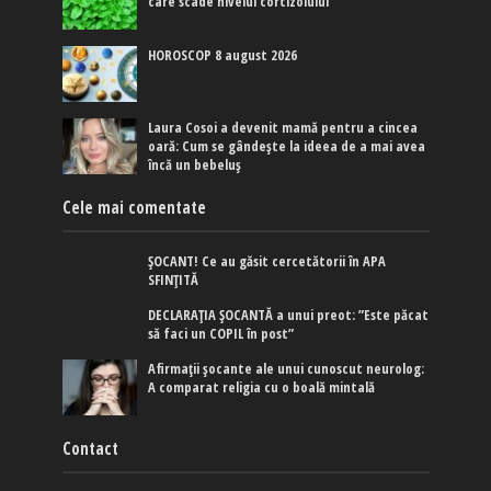
care scade nivelul cortizolului
HOROSCOP 8 august 2026
Laura Cosoi a devenit mamă pentru a cincea
oară: Cum se gândește la ideea de a mai avea
încă un bebeluș
Cele mai comentate
ȘOCANT! Ce au găsit cercetătorii în APA
SFINȚITĂ
DECLARAȚIA ȘOCANTĂ a unui preot: ”Este păcat
să faci un COPIL în post”
Afirmaţii şocante ale unui cunoscut neurolog:
A comparat religia cu o boală mintală
Contact