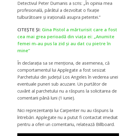
Detectivul Peter Dumanis a scris: „În opinia mea
profesională, pârâtul a dezvoltat o fixație
tulburătoare și irațională asupra petentei.”
CITEȘTE ȘI:
Gina Pistol a mărturisit care a fost
cea mai grea perioadă din viața ei: „Anumite
femei m-au pus la zid şi au dat cu pietre în
mine”
În declarația sa se menționa, de asemenea, că
comportamentul lui Applegate a fost sesizat
Parchetului din județul Los Angeles în vederea unei
eventuale puneri sub acuzare. Un purtător de
cuvânt al parchetului nu a răspuns la solicitarea de
comentarii până luni (1 iunie).
Nici reprezentanții lui Carpenter nu au răspuns la
întrebări. Applegate nu a putut fi contactat imediat
pentru a oferi un comentariu, relatează Billboard.