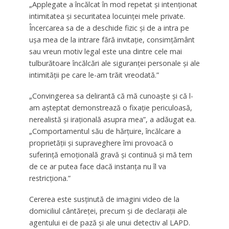
„Applegate a încălcat în mod repetat și intenționat
intimitatea și securitatea locuinței mele private.
Încercarea sa de a deschide fizic și de a intra pe
ușa mea de la intrare fără invitație, consimțământ
sau vreun motiv legal este una dintre cele mai
tulburătoare încălcări ale siguranței personale și ale
intimității pe care le-am trăit vreodată.”
„Convingerea sa delirantă că mă cunoaște și că l-
am așteptat demonstrează o fixație periculoasă,
nerealistă și irațională asupra mea”, a adăugat ea.
„Comportamentul său de hărțuire, încălcare a
proprietății și supraveghere îmi provoacă o
suferință emoțională gravă și continuă și mă tem
de ce ar putea face dacă instanța nu îl va
restricționa.”
Cererea este susținută de imagini video de la
domiciliul cântăreței, precum și de declarații ale
agentului ei de pază și ale unui detectiv al LAPD.