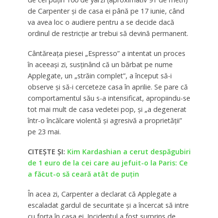
de Carpenter și de casa ei până pe 17 iunie, când
va avea loc o audiere pentru a se decide dacă
ordinul de restricție ar trebui să devină permanent.
Cântăreața piesei „Espresso” a intentat un proces
în aceeași zi, susținând că un bărbat pe nume
Applegate, un „străin complet”, a început să-i
observe și să-i cerceteze casa în aprilie. Se pare că
comportamentul său s-a intensificat, apropiindu-se
tot mai mult de casa vedetei pop, și „a degenerat
într-o încălcare violentă și agresivă a proprietății”
pe 23 mai.
CITEȘTE ȘI:
Kim Kardashian a cerut despăgubiri
de 1 euro de la cei care au jefuit-o la Paris: Ce
a făcut-o să ceară atât de puțin
În acea zi, Carpenter a declarat că Applegate a
escaladat gardul de securitate și a încercat să intre
cu forța în casa ei. Incidentul a fost surprins de