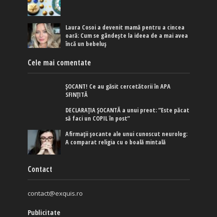
Laura Cosoi a devenit mamă pentru a cincea
oară: Cum se gândește la ideea de a mai avea
încă un bebeluș
Cele mai comentate
ȘOCANT! Ce au găsit cercetătorii în APA
SFINȚITĂ
DECLARAȚIA ȘOCANTĂ a unui preot: ”Este păcat
să faci un COPIL în post”
Afirmaţii şocante ale unui cunoscut neurolog:
A comparat religia cu o boală mintală
Contact
contact@exquis.ro
Publicitate