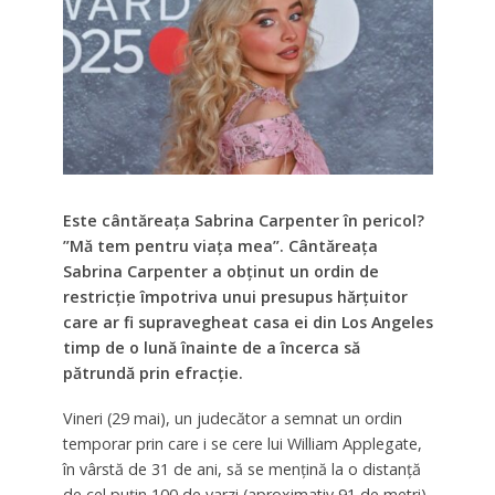
Este cântăreața Sabrina Carpenter în pericol?
”Mă tem pentru viața mea”. Cântăreața
Sabrina Carpenter a obținut un ordin de
restricție împotriva unui presupus hărțuitor
care ar fi supravegheat casa ei din Los Angeles
timp de o lună înainte de a încerca să
pătrundă prin efracție.
Vineri (29 mai), un judecător a semnat un ordin
temporar prin care i se cere lui William Applegate,
în vârstă de 31 de ani, să se mențină la o distanță
de cel puțin 100 de yarzi (aproximativ 91 de metri)