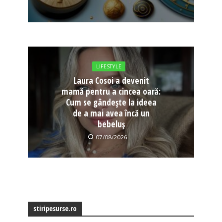
LIFESTYLE
Laura Cosoi a devenit
mamă pentru a cincea oară:
Cum se gândește la ideea
de a mai avea încă un
bebeluș
07/08/2026
stiripesurse.ro