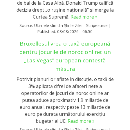
de bal de la Casa Albă. Donald Trump califică
decizia drept „o rușine națională” și merge la
Curtea Supremă.
Read more »
Source:
Ultimele știri din Știrile Zilei - Stiripesurse
|
Published:
08/08/2026 - 06:50
Bruxellesul vrea o taxă europeană
pentru jocurile de noroc online: un
„Las Vegas” european contestă
măsura
Potrivit planurilor aflate în discuție, o taxă de
3% aplicată cifrei de afaceri nete a
operatorilor de jocuri de noroc online ar
putea aduce aproximativ 1,9 miliarde de
euro anual, respectiv peste 13 miliarde de
euro pe durata următorului exercițiu
bugetar al UE.
Read more »
Source:
Ultimele știri din Știrile Zilei - Stiripesurse
|