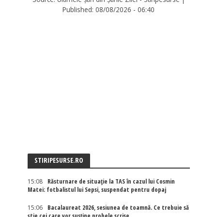
Published:
08/08/2026 - 06:40
STIRIPESURSE.RO
15:08
Răsturnare de situație la TAS în cazul lui Cosmin
Matei: fotbalistul lui Sepsi, suspendat pentru dopaj
15:06
Bacalaureat 2026, sesiunea de toamnă. Ce trebuie să
știe cei care vor susține probele scrise