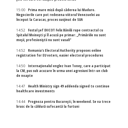
15:00
Prima mare miză după căderea lui Maduro.
Negocierile care pot redesena viitorul Venezuelei au
început la Caracas, proces susținut de SUA
14:52
Fostul șef DIICOT Felix Bănilă rupe contractul cu
Spitalul Moinești și îl acuză pe primar: „Primăriile nu sunt
moșii, profesioniștii nu sunt vasali”
14:52
Romania's Electoral Authority proposes online
registration for EU voters, easier electoral procedures
14:50
Internaţionalul englez Ivan Toney, care a participat
la CM, pus sub acuzare în urma unei agresiuni într-un club
de noapte
14:47
Health Ministry sign 49 addenda signed to continue
healthcare investments
14:44
Prognoza pentru București, în weekend. Se va trece
brusc de la căldură sufocantă la furtuni