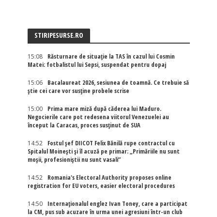
STIRIPESURSE.RO
15:08
Răsturnare de situație la TAS în cazul lui Cosmin
Matei: fotbalistul lui Sepsi, suspendat pentru dopaj
15:06
Bacalaureat 2026, sesiunea de toamnă. Ce trebuie să
știe cei care vor susține probele scrise
15:00
Prima mare miză după căderea lui Maduro.
Negocierile care pot redesena viitorul Venezuelei au
început la Caracas, proces susținut de SUA
14:52
Fostul șef DIICOT Felix Bănilă rupe contractul cu
Spitalul Moinești și îl acuză pe primar: „Primăriile nu sunt
moșii, profesioniștii nu sunt vasali”
14:52
Romania's Electoral Authority proposes online
registration for EU voters, easier electoral procedures
14:50
Internaţionalul englez Ivan Toney, care a participat
la CM, pus sub acuzare în urma unei agresiuni într-un club