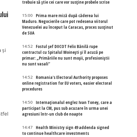
trebuie să știe cei care vor susține probele scrise
lui
15:00
Prima mare miză după căderea lui
Maduro. Negocierile care pot redesena viitorul
Venezuelei au început la Caracas, proces susținut
de SUA
14:52
Fostul șef DIICOT Felix Bănilă rupe
 și
contractul cu Spitalul Moinești și îl acuză pe
primar: „Primăriile nu sunt moșii, profesioniștii
nu sunt vasali”
14:52
Romania's Electoral Authority proposes
online registration for EU voters, easier electoral
procedures
14:50
Internaţionalul englez Ivan Toney, care a
participat la CM, pus sub acuzare în urma unei
stfel
agresiuni într-un club de noapte
14:47
Health Ministry sign 49 addenda signed
to continue healthcare investments