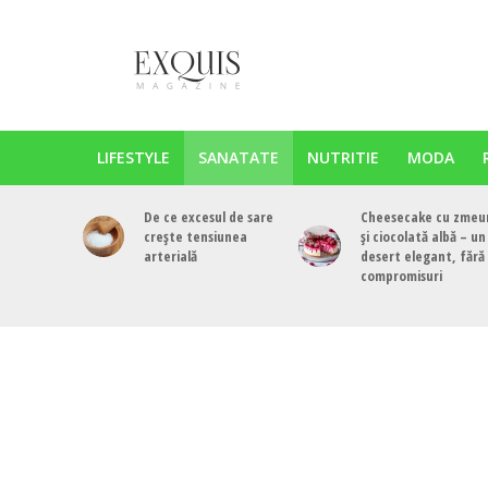
LIFESTYLE
SANATATE
NUTRITIE
MODA
De ce excesul de sare
Cheesecake cu zmeu
crește tensiunea
și ciocolată albă – un
arterială
desert elegant, fără
compromisuri