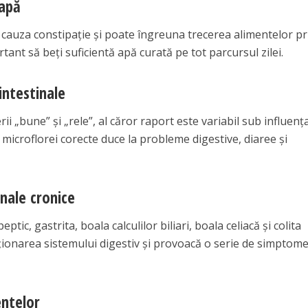
 apă
 cauza constipație și poate îngreuna trecerea alimentelor pr
tant să beți suficientă apă curată pe tot parcursul zilei.
intestinale
rii „bune” și „rele”, al căror raport este variabil sub influenț
a microflorei corecte duce la probleme digestive, diaree și
inale cronice
eptic, gastrita, boala calculilor biliari, boala celiacă și colita
ionarea sistemului digestiv și provoacă o serie de simptom
ntelor