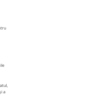
ntru
ile
atul,
și a