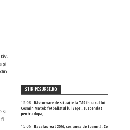
tiv.
 și
 din
STIRIPESURSE.RO
15:08
Răsturnare de situație la TAS în cazul lui
Cosmin Matei: fotbalistul lui Sepsi, suspendat
e și
pentru dopaj
fi
15:06
Bacalaureat 2026, sesiunea de toamnă. Ce