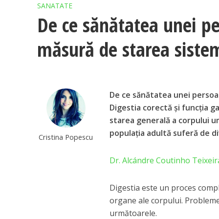
SANATATE
De ce sănătatea unei p
măsură de starea sistem
De ce sănătatea unei persoa
Digestia corectă și funcția 
starea generală a corpului u
populația adultă suferă de div
Cristina Popescu
Dr. Alcándre Coutinho Teixeir
Digestia este un proces comple
organe ale corpului. Problemel
următoarele.