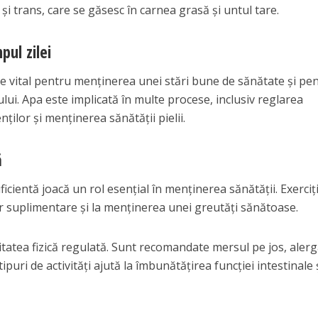
i trans, care se găsesc în carnea grasă și untul tare.
pul zilei
e vital pentru menținerea unei stări bune de sănătate și pe
ui. Apa este implicată în multe procese, inclusiv reglarea
ților și menținerea sănătății pielii.
ă
uficientă joacă un rol esențial în menținerea sănătății. Exerciți
ilor suplimentare și la menținerea unei greutăți sănătoase.
vitatea fizică regulată. Sunt recomandate mersul pe jos, alerg
ipuri de activități ajută la îmbunătățirea funcției intestinale 