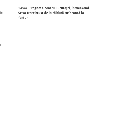
14:44
Prognoza pentru București, în weekend.
in
Se va trece brusc de la căldură sufocantă la
furtuni
a
e