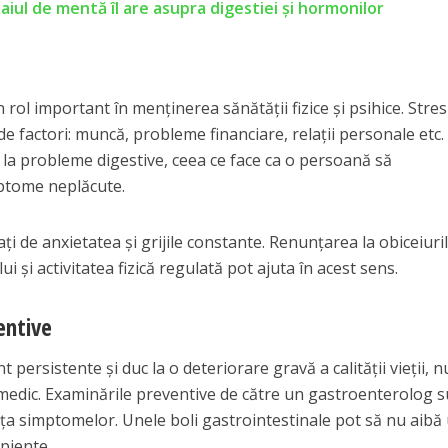
aiul de mentă îl are asupra digestiei și hormonilor
rol important în menținerea sănătății fizice și psihice. Stres
de factori: muncă, probleme financiare, relații personale etc.
 la probleme digestive, ceea ce face ca o persoană să
ptome neplăcute.
ți de anxietatea și grijile constante. Renunțarea la obiceiuri
 și activitatea fizică regulată pot ajuta în acest sens.
entive
persistente și duc la o deteriorare gravă a calității vieții, n
a medic. Examinările preventive de către un gastroenterolog 
ța simptomelor. Unele boli gastrointestinale pot să nu aibă
ipiente.