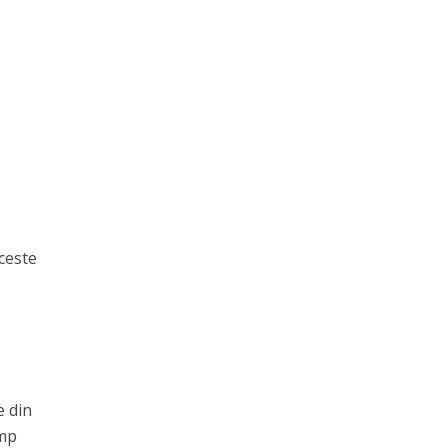
Aceste
e din
imp