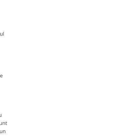
ul
le
u
sunt
 un