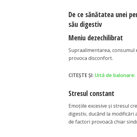
De ce sănătatea unei pe
său digestiv
Meniu dezechilibrat
Supraalimentarea, consumul exc
provoca disconfort.
CITEȘTE ȘI:
Uită de balonare: 
Stresul constant
Emoțiile excesive și stresul c
digestiv, ducând la modificări a
de factori provoacă chiar sindr