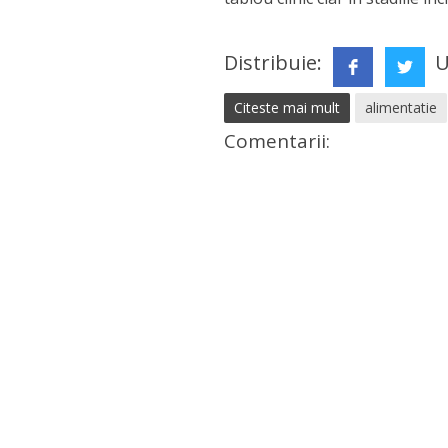
Distribuie:
U
Citeste mai mult
alimentatie
Comentarii: