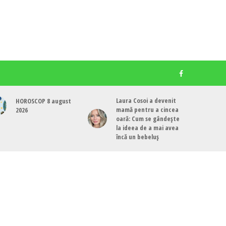
Laura Cosoi a devenit
HOROSCOP 8 august
mamă pentru a cincea
2026
oară: Cum se gândește
la ideea de a mai avea
încă un bebeluș