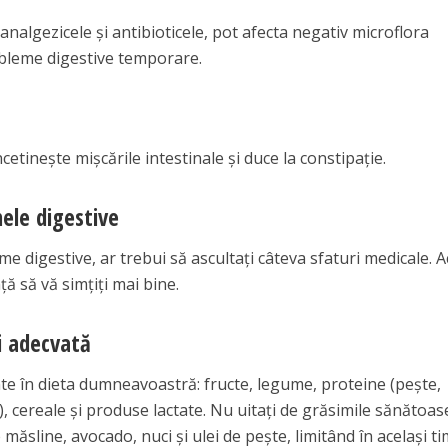
nalgezicele și antibioticele, pot afecta negativ microflora
obleme digestive temporare.
încetinește mișcările intestinale și duce la constipație.
ele digestive
e digestive, ar trebui să ascultați câteva sfaturi medicale. 
ță să vă simțiți mai bine.
și adecvată
nte în dieta dumneavoastră: fructe, legume, proteine (pește,
, cereale și produse lactate. Nu uitați de grăsimile sănătoas
măsline, avocado, nuci și ulei de pește, limitând în același t