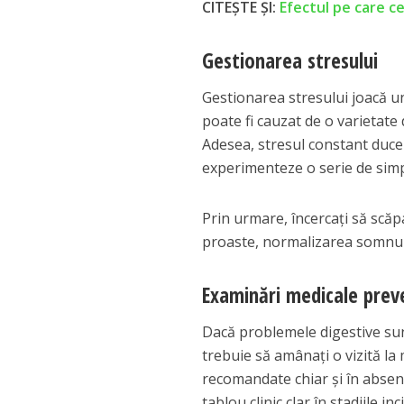
CITEȘTE ȘI:
Efectul pe care ce
Gestionarea stresului
Gestionarea stresului joacă un 
poate fi cauzat de o varietate 
Adesea, stresul constant duce
experimenteze o serie de sim
Prin urmare, încercați să scăpa
proaste, normalizarea somnului
Examinări medicale prev
Dacă problemele digestive sunt 
trebuie să amânați o vizită l
recomandate chiar și în absen
tablou clinic clar în stadiile inc