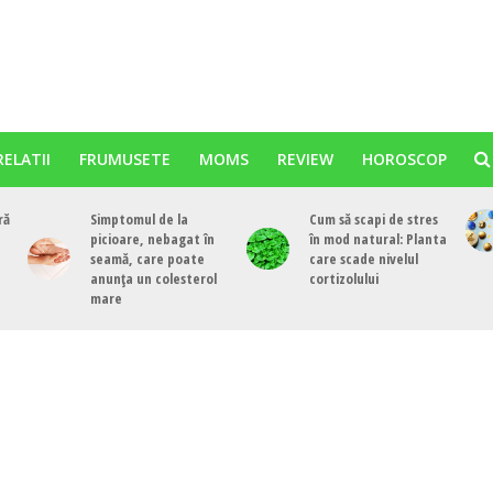
RELATII
FRUMUSETE
MOMS
REVIEW
HOROSCOP
ră
Simptomul de la
Cum să scapi de stres
picioare, nebagat în
în mod natural: Planta
seamă, care poate
care scade nivelul
anunța un colesterol
cortizolului
mare