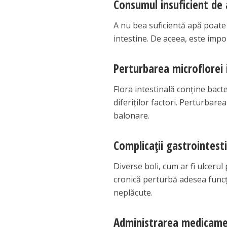
Consumul insuficient de
A nu bea suficientă apă poate
intestine. De aceea, este impor
Perturbarea microflorei 
Flora intestinală conține bacte
diferiților factori. Perturbare
balonare.
Complicații gastrointest
Diverse boli, cum ar fi ulcerul p
cronică perturbă adesea funcț
neplăcute.
Administrarea medicame