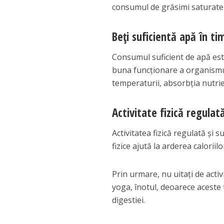
consumul de grăsimi saturate ș
Beți suficientă apă în tim
Consumul suficient de apă est
buna funcționare a organismul
temperaturii, absorbția nutrien
Activitate fizică regulat
Activitatea fizică regulată și s
fizice ajută la arderea calori
Prin urmare, nu uitați de acti
yoga, înotul, deoarece aceste t
digestiei.