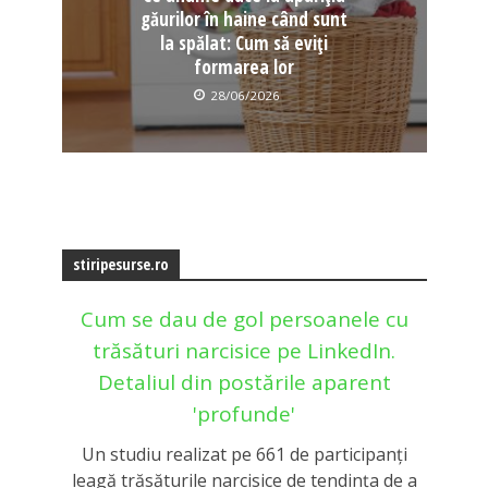
găurilor în haine când sunt
la spălat: Cum să eviți
formarea lor
28/06/2026
stiripesurse.ro
Cum se dau de gol persoanele cu
trăsături narcisice pe LinkedIn.
Detaliul din postările aparent
'profunde'
Un studiu realizat pe 661 de participanți
leagă trăsăturile narcisice de tendința de a