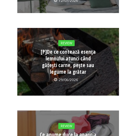
12/07/2026
REVIEW
[P]De ce contează esența
lemnului atunci când
gătești carne, pește sau
legume la grătar
29/06/2026
REVIEW
Ce anume duce la apariția