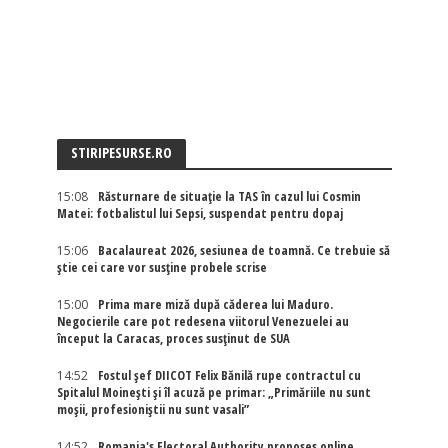
STIRIPESURSE.RO
15:08
Răsturnare de situație la TAS în cazul lui Cosmin
Matei: fotbalistul lui Sepsi, suspendat pentru dopaj
15:06
Bacalaureat 2026, sesiunea de toamnă. Ce trebuie să
știe cei care vor susține probele scrise
15:00
Prima mare miză după căderea lui Maduro.
Negocierile care pot redesena viitorul Venezuelei au
început la Caracas, proces susținut de SUA
14:52
Fostul șef DIICOT Felix Bănilă rupe contractul cu
Spitalul Moinești și îl acuză pe primar: „Primăriile nu sunt
moșii, profesioniștii nu sunt vasali”
14:52
Romania's Electoral Authority proposes online