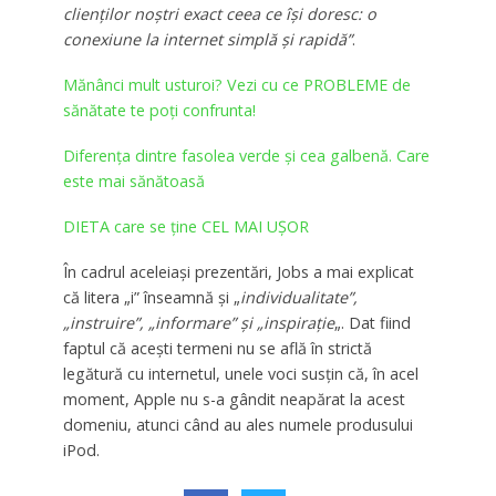
clienţilor noştri exact ceea ce îşi doresc: o
conexiune la internet simplă şi rapidă”
.
Mănânci mult usturoi? Vezi cu ce PROBLEME de
sănătate te poți confrunta!
Diferenţa dintre fasolea verde şi cea galbenă. Care
este mai sănătoasă
DIETA care se ține CEL MAI UȘOR
În cadrul aceleiaşi prezentări, Jobs a mai explicat
că litera „i” înseamnă şi „
individualitate”,
„instruire”, „informare” şi „inspiraţie
„. Dat fiind
faptul că aceşti termeni nu se află în strictă
legătură cu internetul, unele voci susţin că, în acel
moment, Apple nu s-a gândit neapărat la acest
domeniu, atunci când au ales numele produsului
iPod.