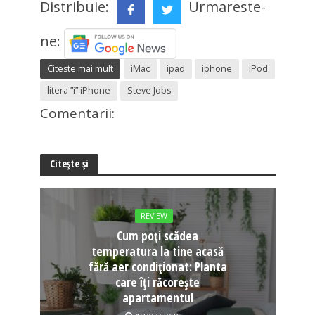
Distribuie:
Urmareste-
ne:
Citeste mai mult
iMac
ipad
iphone
iPod
litera ”i” iPhone
Steve Jobs
Comentarii:
Citește și
REVIEW
Cum poți scădea
temperatura la tine acasă
fără aer condiționat: Planta
care îți răcorește
apartamentul