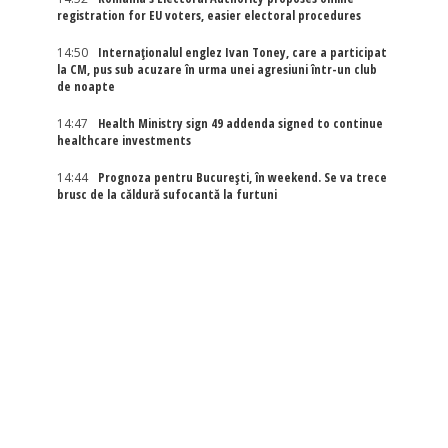
registration for EU voters, easier electoral procedures
14:50
Internaţionalul englez Ivan Toney, care a participat
la CM, pus sub acuzare în urma unei agresiuni într-un club
de noapte
14:47
Health Ministry sign 49 addenda signed to continue
healthcare investments
14:44
Prognoza pentru București, în weekend. Se va trece
brusc de la căldură sufocantă la furtuni