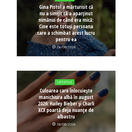
Gina Pistol a mărturisit că
nu a simțit că a aparținut
nimănui de când era mică:
Cine este totuși persoana
care a schimbat acest lucru
pentru ea
06/08/2026
LIFESTYLE
Culoarea care înlocuiește
manichiura albă în august
2026: Hailey Bieber și Charli
XCX poartă deja nuanțe de
albastru
06/08/2026