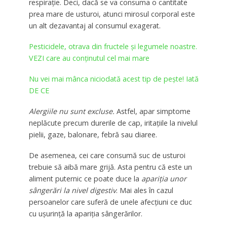
respirație. Deci, dacă se va consuma o cantitate
prea mare de usturoi, atunci mirosul corporal este
un alt dezavantaj al consumul exagerat.
Pesticidele, otrava din fructele și legumele noastre.
VEZI care au conținutul cel mai mare
Nu vei mai mânca niciodată acest tip de pește! Iată
DE CE
Alergiile nu sunt excluse.
Astfel, apar simptome
neplăcute precum durerile de cap, iritațiile la nivelul
pielii, gaze, balonare, febră sau diaree.
De asemenea, cei care consumă suc de usturoi
trebuie să aibă mare grijă. Asta pentru că este un
aliment puternic ce poate duce la
apariția unor
sângerări la nivel digestiv
. Mai ales în cazul
persoanelor care suferă de unele afecțiuni ce duc
cu ușurință la apariția sângerărilor.