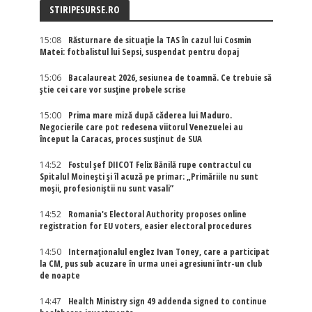
STIRIPESURSE.RO
15:08
Răsturnare de situație la TAS în cazul lui Cosmin
Matei: fotbalistul lui Sepsi, suspendat pentru dopaj
15:06
Bacalaureat 2026, sesiunea de toamnă. Ce trebuie să
știe cei care vor susține probele scrise
15:00
Prima mare miză după căderea lui Maduro.
Negocierile care pot redesena viitorul Venezuelei au
început la Caracas, proces susținut de SUA
14:52
Fostul șef DIICOT Felix Bănilă rupe contractul cu
Spitalul Moinești și îl acuză pe primar: „Primăriile nu sunt
moșii, profesioniștii nu sunt vasali”
14:52
Romania's Electoral Authority proposes online
registration for EU voters, easier electoral procedures
14:50
Internaţionalul englez Ivan Toney, care a participat
la CM, pus sub acuzare în urma unei agresiuni într-un club
de noapte
14:47
Health Ministry sign 49 addenda signed to continue