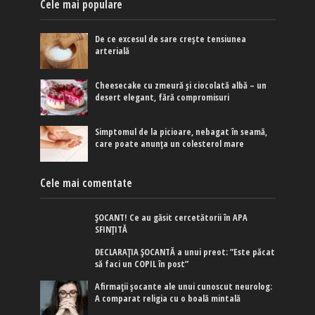
Cele mai populare
De ce excesul de sare crește tensiunea
arterială
Cheesecake cu zmeură și ciocolată albă – un
desert elegant, fără compromisuri
Simptomul de la picioare, nebagat în seamă,
care poate anunța un colesterol mare
Cele mai comentate
ȘOCANT! Ce au găsit cercetătorii în APA
SFINȚITĂ
DECLARAȚIA ȘOCANTĂ a unui preot: ”Este păcat
să faci un COPIL în post”
Afirmaţii şocante ale unui cunoscut neurolog:
A comparat religia cu o boală mintală