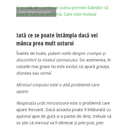
O școală din Londra ar putea permite băieților să
Foto: Pinterest.com
poarte fustă la uniformă. Care este motivul
Iată ce se poate întâmpla dacă vei
mânca prea mult usturoi
Înainte de toate, putem vorbi despre
crampe și
disconfort la nivelul stomacului
. De asemenea, în
cazurile mai grave nu este exclus să apară
greața,
diareea sau vomă
.
Mirosul corpului este o altă problemă care
apare.
Respirația urât mirositoare
este o problemă care
apare frecvent. Dacă aceasta poate fi înlăturată cu
ajutorul apei de gură și a pastei de dinți, trebuie să
se știe că mirosul va fi eliminat și prin pori, prin