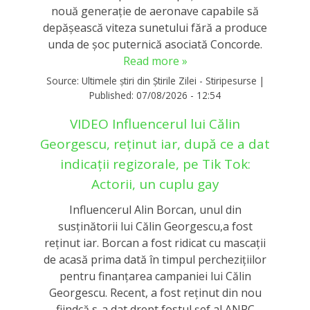
nouă generație de aeronave capabile să
depășească viteza sunetului fără a produce
unda de șoc puternică asociată Concorde.
Read more »
Source:
Ultimele știri din Știrile Zilei - Stiripesurse
|
Published:
07/08/2026 - 12:54
VIDEO Influencerul lui Călin
Georgescu, reținut iar, după ce a dat
indicații regizorale, pe Tik Tok:
Actorii, un cuplu gay
Influencerul Alin Borcan, unul din
susținătorii lui Călin Georgescu,a fost
reținut iar. Borcan a fost ridicat cu mascații
de acasă prima dată în timpul perchezițiilor
pentru finanțarea campaniei lui Călin
Georgescu. Recent, a fost reținut din nou
fiindcă s-a dat drept fostul șef al ANPC