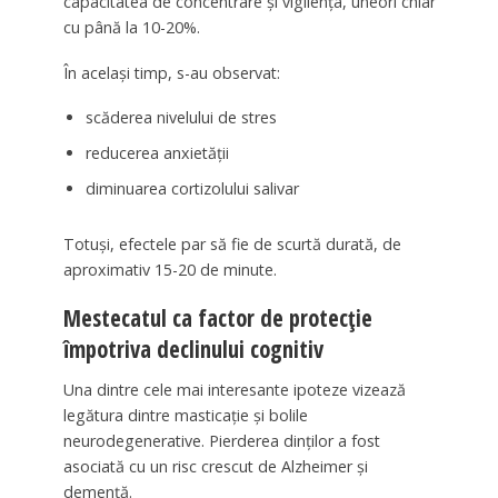
capacitatea de concentrare și vigilența, uneori chiar
cu până la 10-20%.
În același timp, s-au observat:
scăderea nivelului de stres
reducerea anxietății
diminuarea cortizolului salivar
Totuși, efectele par să fie de scurtă durată, de
aproximativ 15-20 de minute.
Mestecatul ca factor de protecție
împotriva declinului cognitiv
Una dintre cele mai interesante ipoteze vizează
legătura dintre masticație și bolile
neurodegenerative. Pierderea dinților a fost
asociată cu un risc crescut de Alzheimer și
demență.