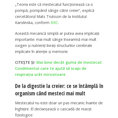
„Teoria este că mestecatul funcționează ca o
pompă, pompând sânge către creier”, explică
cercetătorul Mats Trulsson de la Institutul
Karolinska, conform
BBC
.
Această mecanică simplă ar putea avea implicații
importante: mai mult sânge înseamnă mai mult
oxigen și nutrienți livrați structurilor cerebrale
implicate în atenție și memorie.
CITEȘTE ȘI:
Mai bine decât guma de mestecat:
Condimentul care te ajută să scapi de
respirația urât mirositoare
De la digestie la creier: ce se întâmplă în
organism când mesteci mai mult
Mestecatul nu este doar un pas mecanic înainte de
înghițire. El declanșează o cascadă de reacții
fiziologice: