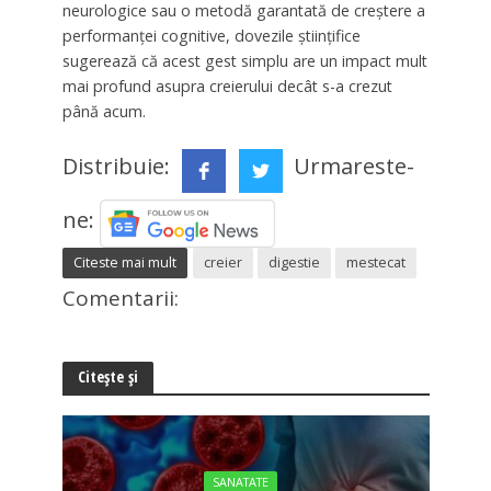
neurologice sau o metodă garantată de creștere a
performanței cognitive, dovezile științifice
sugerează că acest gest simplu are un impact mult
mai profund asupra creierului decât s-a crezut
până acum.
Distribuie:
Urmareste-
ne:
Citeste mai mult
creier
digestie
mestecat
Comentarii:
Citește și
SANATATE