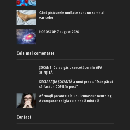
Când picioarele umflate sunt un semn al
varicelor
HOROSCOP 7 august 2026
Cele mai comentate
ȘOCANT! Ce au găsit cercetătorii în APA
SFINȚITĂ
DECLARAȚIA ȘOCANTĂ a unui preot: ”Este păcat
să faci un COPIL în post”
Afirmaţii şocante ale unui cunoscut neurolog:
A comparat religia cu o boală mintală
Contact