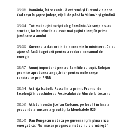
09:08
România, între caniculă extremă și furtuni violente.
Cod roșu în șapte județe, vijelii de până la 90 km/h și grindină
09:04
Tot mai puțini turiști aleg România. Vacanțele s-au
scurtat, iar hotelurile au avut mai puțini clienți în prima
jumătate a anului
09:00
Guvernul a dat ordin de economie în ministere. Ce au
ajuns să facă bugetarii pentru a reduce consumul de
energie
08:57
Anunț important pentru familiile cu copii. Bolojan
promite aprobarea angajărilor pentru noile creșe
construite prin PNRR
08:54
Actriţa Isabella Rossellini a primit Premiul de
Excelenţă în deschiderea Festivalului de Film de la Locarno
08:53
Atletul român Ștefan Ciobanu, pe locul 8 în finala
probei de aruncare a greutății la Mondialele U20
08:50
Dan Dungaciu îi atacă pe guvernanți în plină criza
energetică: 'Nici măcar prognoza meteo nu o urmărești'