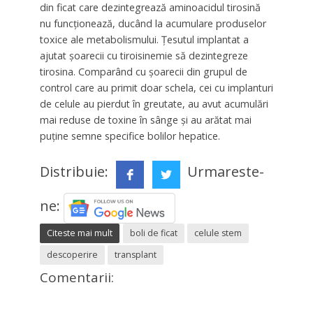
din ficat care dezintegrează aminoacidul tirosină
nu funcţionează, ducând la acumulare produselor
toxice ale metabolismului. Ţesutul implantat a
ajutat şoarecii cu tiroisinemie să dezintegreze
tirosina. Comparând cu şoarecii din grupul de
control care au primit doar schela, cei cu implanturi
de celule au pierdut în greutate, au avut acumulări
mai reduse de toxine în sânge şi au arătat mai
puţine semne specifice bolilor hepatice.
Distribuie:
Urmareste-
ne:
Citeste mai mult
boli de ficat
celule stem
descoperire
transplant
Comentarii: