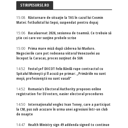
STIRIPESURSE.RO
15:08
Răsturnare de situație la TAS în cazul lui Cosmin
Matei: fotbalistul lui Sepsi, suspendat pentru dopaj
15:06
Bacalaureat 2026, sesiunea de toamnă. Ce trebuie să
știe cei care vor susține probele scrise
15:00
Prima mare miză după căderea lui Maduro.
Negocierile care pot redesena viitorul Venezuelei au
început la Caracas, proces susținut de SUA
14:52
Fostul șef DIICOT Felix Bănilă rupe contractul cu
Spitalul Moinești și îl acuză pe primar: „Primăriile nu sunt
moșii, profesioniștii nu sunt vasali”
14:52
Romania's Electoral Authority proposes online
registration for EU voters, easier electoral procedures
14:50
Internaţionalul englez Ivan Toney, care a participat
la CM, pus sub acuzare în urma unei agresiuni într-un club
de noapte
14:47
Health Ministry sign 49 addenda signed to continue