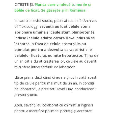
CITEȘTE ȘI:
Planta care vindecă tumorile şi
bolile de ficat. Se găseşte şi în România
În cadrul acestui studiu, publicat recent în Archives
of Toxicology,
savanţii au luat celule stem
ebrionare umane şi ceule stem pluripotente
induse (celule adulte cărora li s-a indus să se
întoarcă la faza de celule stem) şi le-au
stimulat pentru a dezvolta caracteristicile
celulelor ficatului, numite hepatocite.
Timp de
un an cât a durat creşterea lor, celulele au devenit
mici sfere într-o farfurie de laborator.
„Este prima dată când cineva a ţinut în viaţă acest
tip de celule pentru mai mult de un an, în condiţii
de laborator”, a precizat David Hay, conducătorul
acestui studiu.
Apoi, savanţii au colaborat cu chimişti şi ingineri
pentru a identifica polimerii potriviţi şi acceptaţi