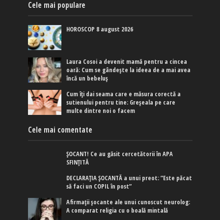
Cele mai populare
HOROSCOP 8 august 2026
Laura Cosoi a devenit mamă pentru a cincea
oară: Cum se gândește la ideea de a mai avea
încă un bebeluș
Cum îți dai seama care e măsura corectă a
sutienului pentru tine: Greșeala pe care
multe dintre noi o facem
Cele mai comentate
ȘOCANT! Ce au găsit cercetătorii în APA
SFINȚITĂ
DECLARAȚIA ȘOCANTĂ a unui preot: ”Este păcat
să faci un COPIL în post”
Afirmaţii şocante ale unui cunoscut neurolog:
A comparat religia cu o boală mintală