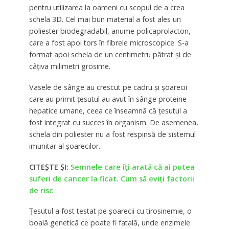
pentru utilizarea la oameni cu scopul de a crea
schela 3D. Cel mai bun material a fost ales un
poliester biodegradabil, anume policaprolacton,
care a fost apoi tors în fibrele microscopice. S-a
format apoi schela de un centimetru pătrat şi de
câţiva milimetri grosime.
Vasele de sânge au crescut pe cadru şi şoarecii
care au primit ţesutul au avut în sânge proteine
hepatice umane, ceea ce înseamnă că ţesutul a
fost integrat cu succes în organism. De asemenea,
schela din poliester nu a fost respinsă de sistemul
imunitar al şoarecilor.
CITEȘTE ȘI:
Semnele care îţi arată că ai putea
suferi de cancer la ficat. Cum să eviţi factorii
de risc
Ţesutul a fost testat pe şoarecii cu tirosinemie, o
boală genetică ce poate fi fatală, unde enzimele