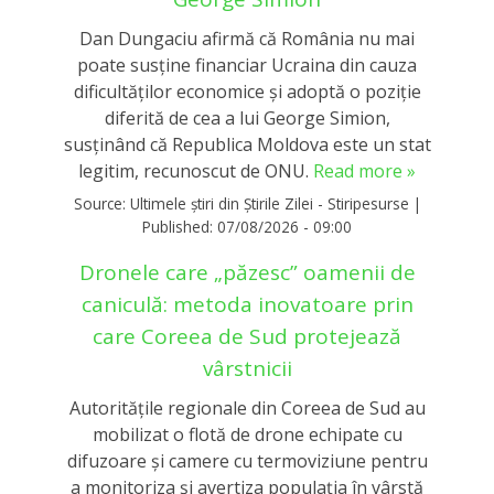
Dan Dungaciu afirmă că România nu mai
poate susține financiar Ucraina din cauza
dificultăților economice și adoptă o poziție
diferită de cea a lui George Simion,
susținând că Republica Moldova este un stat
legitim, recunoscut de ONU.
Read more »
Source:
Ultimele știri din Știrile Zilei - Stiripesurse
|
Published:
07/08/2026 - 09:00
Dronele care „păzesc” oamenii de
caniculă: metoda inovatoare prin
care Coreea de Sud protejează
vârstnicii
Autoritățile regionale din Coreea de Sud au
mobilizat o flotă de drone echipate cu
difuzoare și camere cu termoviziune pentru
a monitoriza și avertiza populația în vârstă