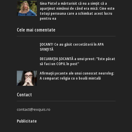
Gina Pistol a mărturisit că nu a simțit că a
aparținut nimănui de când era mică: Cine este
totuși persoana care a schimbat acest lucru
pentru ea
Cele mai comentate
ȘOCANT! Ce au găsit cercetătorii în APA
SFINȚITĂ
DECLARAȚIA ȘOCANTĂ a unui preot: ”Este păcat
să faci un COPIL în post”
Afirmaţii şocante ale unui cunoscut neurolog:
A comparat religia cu o boală mintală
Contact
contact@exquis.ro
Publicitate