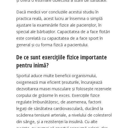
și oferă o estimare obiectivă a stării de sănătate.
Dacă medicii vor concluziile acestui studiu în
practica reală, acest lucru ar însemna o simplă
ajustare la examinările fizice ale pacienților, în
special ale bărbaților. Capacitatea de a face flotări
este corelată cu capacitatea de a face sport în
general și cu forma fizică a pacientului.
De ce sunt exercițiile fizice importante
pentru inimă?
Sportul aduce multe beneficii organismului,
oxigenează mai eficient țesuturile, încurajează
dezvoltarea masei musculare și folosește rezervele
corpului de grăsime în exces. Exercițiile fizice
regulate îmbunătățesc, de asemenea, factorii
legați de sănătatea cardiovasculară, ducând la
scăderea tensiunii arteriale, a nivelului de colesterol
din sânge, și a rezistenței la insulină. Cu alte