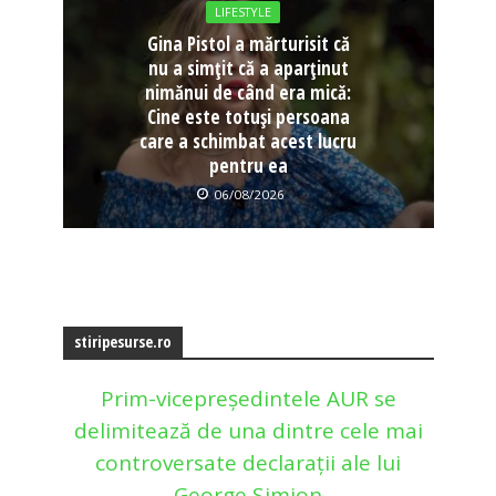
LIFESTYLE
Gina Pistol a mărturisit că
nu a simțit că a aparținut
nimănui de când era mică:
Cine este totuși persoana
care a schimbat acest lucru
pentru ea
06/08/2026
stiripesurse.ro
Prim-vicepreședintele AUR se
delimitează de una dintre cele mai
controversate declarații ale lui
George Simion