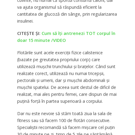
cuvinte, nu numai că sportul consumă calorii, dar
va ajuta organismul să răspundă eficient la
cantitatea de glucoză din sânge, prin regularizarea
insulinei.
CITEȘTE ȘI:
Cum să îți antrenezi TOT corpul în
doar 15 minute /VIDEO
Flotările sunt acele exerciții fizice calistenice
(bazate pe greutatea propriului corp) care
utilizează mușchii trunchiului și brațelor. Când sunt
realizate corect, utilizează nu numai tricepșii,
pectoralii și umerii, dar și mușchii abdominali și
mușchii spatelui. De aceea sunt destul de dificil de
realizat, mai ales pentru femei, care dispun de mai
puțină forță în partea superioară a corpului.
Dar nu este nevoie să stăm toată ziua la sala de
fitness sau să facem 100 de flotări consecutive.
Specialiștii recomandă să facem mișcare cel puțin
30 de minute pe zi, timp de 5 zile pe săptămână.