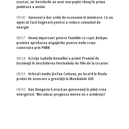
scurtat, iar hotelurile au avut mai puțini clienți în prima
jumătate a anului
09:00
Guvernul a dat ordin de economie în ministere. Ce au
ajuns să facă bugetarii pentru a reduce consumul de
energie
08:57
Anunț important pentru familiile cu copii. Bolojan
promite aprobarea angajărilor pentru noile creșe
construite prin PNRR
08:54
Actriţa Isabella Rossellini a primit Premiul de
Excelenţă în deschiderea Festivalului de Film de la Locarno
08:53
Atletul român Ștefan Ciobanu, pe locul 8 în finala
probei de aruncare a greutății la Mondialele U20
08:50
Dan Dungaciu îi atacă pe guvernanți în plină criza
energetică: 'Nici măcar prognoza meteo nu o urmărești'