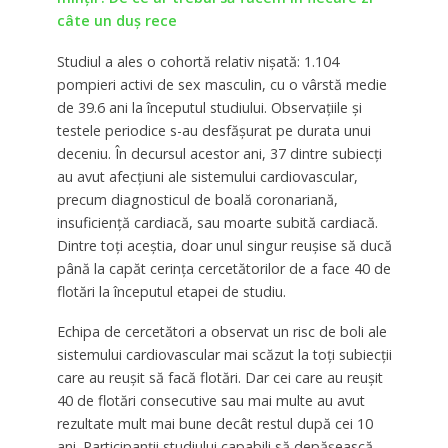
câte un duş rece
Studiul a ales o cohortă relativ nișată: 1.104
pompieri activi de sex masculin, cu o vârstă medie
de 39.6 ani la începutul studiului. Observațiile și
testele periodice s-au desfășurat pe durata unui
deceniu. În decursul acestor ani, 37 dintre subiecți
au avut afecțiuni ale sistemului cardiovascular,
precum diagnosticul de boală coronariană,
insuficiență cardiacă, sau moarte subită cardiacă.
Dintre toți aceștia, doar unul singur reușise să ducă
până la capăt cerința cercetătorilor de a face 40 de
flotări la începutul etapei de studiu.
Echipa de cercetători a observat un risc de boli ale
sistemului cardiovascular mai scăzut la toți subiecții
care au reușit să facă flotări. Dar cei care au reușit
40 de flotări consecutive sau mai multe au avut
rezultate mult mai bune decât restul după cei 10
ani. Participanții studiului capabili să depășească