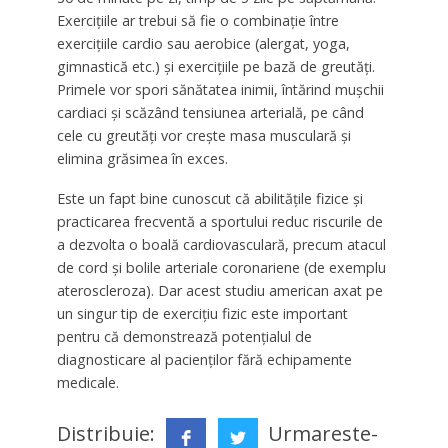
Exercițiile ar trebui să fie o combinație între
exercițiile cardio sau aerobice (alergat, yoga,
gimnastică etc.) și exercițiile pe bază de greutăți.
Primele vor spori sănătatea inimii, întărind mușchii
cardiaci și scăzând tensiunea arterială, pe când
cele cu greutăți vor crește masa musculară și
elimina grăsimea în exces.
Este un fapt bine cunoscut că abilitățile fizice și
practicarea frecventă a sportului reduc riscurile de
a dezvolta o boală cardiovasculară, precum atacul
de cord și bolile arteriale coronariene (de exemplu
ateroscleroza). Dar acest studiu american axat pe
un singur tip de exercițiu fizic este important
pentru că demonstrează potențialul de
diagnosticare al pacienților fără echipamente
medicale.
Distribuie:
Urmareste-