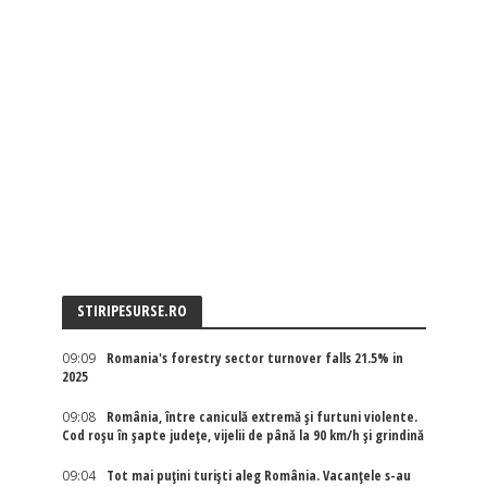
STIRIPESURSE.RO
09:09
Romania's forestry sector turnover falls 21.5% in
2025
09:08
România, între caniculă extremă și furtuni violente.
Cod roșu în șapte județe, vijelii de până la 90 km/h și grindină
09:04
Tot mai puțini turiști aleg România. Vacanțele s-au