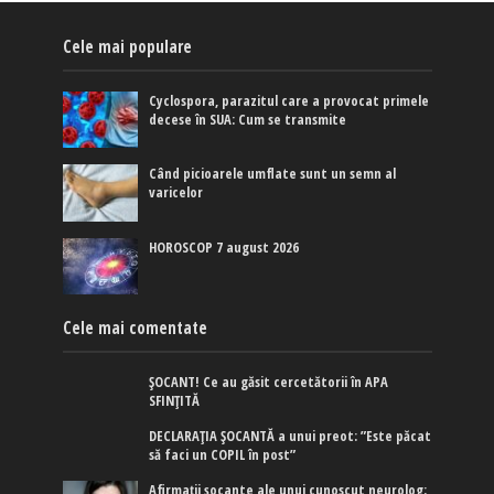
Cele mai populare
Cyclospora, parazitul care a provocat primele
decese în SUA: Cum se transmite
Când picioarele umflate sunt un semn al
varicelor
HOROSCOP 7 august 2026
Cele mai comentate
ȘOCANT! Ce au găsit cercetătorii în APA
SFINȚITĂ
DECLARAȚIA ȘOCANTĂ a unui preot: ”Este păcat
să faci un COPIL în post”
Afirmaţii şocante ale unui cunoscut neurolog: