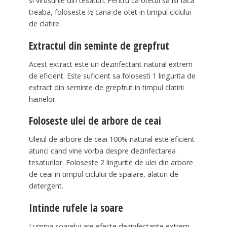
si virusurile din tesaturi. Pentru ca otetul sa isi faca
treaba, foloseste ½ cana de otet in timpul ciclului
de clatire.
Extractul din seminte de grepfrut
Acest extract este un dezinfectant natural extrem
de eficient. Este suficient sa folosesti 1 lingurita de
extract din seminte de grepfrut in timpul clatirii
hainelor.
Foloseste ulei de arbore de ceai
Uleiul de arbore de ceai 100% natural este eficient
atunci cand vine vorba despre dezinfectarea
tesaturilor. Foloseste 2 lingurite de ulei din arbore
de ceai in timpul ciclului de spalare, alaturi de
detergent.
Intinde rufele la soare
Lumina soarelui are efecte dezinfectante extrem