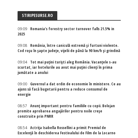
STIRIPESURSE.RO
09:09
Romania's forestry sector turnover falls 21.5% in
2025
09:08
România, între caniculă extremă și furtuni violente.
Cod roșu în șapte județe, vijelii de până la 90 km/h și grindină
09:04
Tot mai puțini turiști aleg România. Vacanțele s-au
scurtat, iar hotelurile au avut mai puțini clienți în prima
jumătate a anului
09:00
Guvernul a dat ordin de economie în ministere. Ce au
ajuns să facă bugetarii pentru a reduce consumul de
energie
08:57
Anunț important pentru familiile cu copii. Bolojan
promite aprobarea angajărilor pentru noile creșe
construite prin PNRR
08:54
Actriţa Isabella Rossellini a primit Premiul de
Excelenţă în deschiderea Festivalului de Film de la Locarno