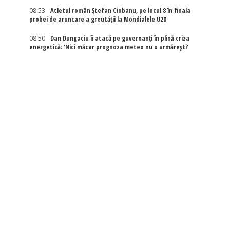
08:53
Atletul român Ștefan Ciobanu, pe locul 8 în finala
probei de aruncare a greutății la Mondialele U20
08:50
Dan Dungaciu îi atacă pe guvernanți în plină criza
energetică: 'Nici măcar prognoza meteo nu o urmărești'