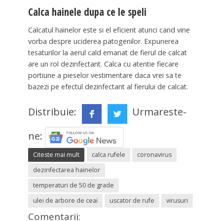
Calca hainele dupa ce le speli
Calcatul hainelor este si el eficient atunci cand vine
vorba despre uciderea patogenilor. Expunerea
tesaturilor la aerul cald emanat de fierul de calcat
are un rol dezinfectant. Calca cu atentie fiecare
portiune a pieselor vestimentare daca vrei sa te
bazezi pe efectul dezinfectant al fierului de calcat.
Distribuie:
Urmareste-
ne:
Citeste mai mult
calca rufele
coronavirus
dezinfectarea hainelor
temperaturi de 50 de grade
ulei de arbore de ceai
uscator de rufe
virusuri
Comentarii: