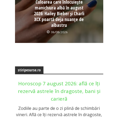
Culoarea care înlocuiește
manichiura albă în august
2026: Hailey Bieber și Charli
XCX poartă deja nuanțe de
albastru
06/08/2026
stiripesurse.ro
Horoscop 7 august 2026: află ce îți
rezervă astrele în dragoste, bani și
carieră
Zodiile au parte de o zi plină de schimbări
vineri. Află ce îți rezervă astrele în dragoste,