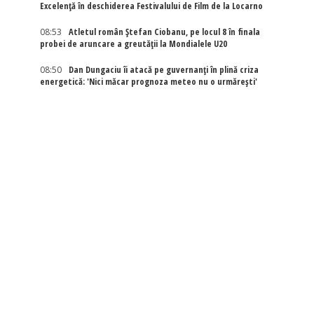
Excelenţă în deschiderea Festivalului de Film de la Locarno
08:53
Atletul român Ștefan Ciobanu, pe locul 8 în finala
probei de aruncare a greutății la Mondialele U20
08:50
Dan Dungaciu îi atacă pe guvernanți în plină criza
energetică: 'Nici măcar prognoza meteo nu o urmărești'