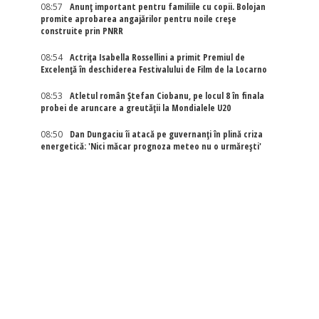
08:57
Anunț important pentru familiile cu copii. Bolojan
promite aprobarea angajărilor pentru noile creșe
construite prin PNRR
08:54
Actriţa Isabella Rossellini a primit Premiul de
Excelenţă în deschiderea Festivalului de Film de la Locarno
08:53
Atletul român Ștefan Ciobanu, pe locul 8 în finala
probei de aruncare a greutății la Mondialele U20
08:50
Dan Dungaciu îi atacă pe guvernanți în plină criza
energetică: 'Nici măcar prognoza meteo nu o urmărești'