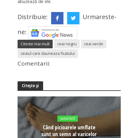
abuzează de ele.
Distribuie:
Urmareste-
ne:
Citeste mai mult
ceai negru
ceai verde
ceaiul care dauneaza ficatului
Comentarii:
Citește și
SANATATE
Când picioarele umflate
sunt un semn al varicelor