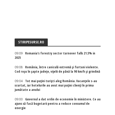
STIRIPESURSE.RO
09:09
Romania's forestry sector turnover falls 21.5% in
2025
09:08
România, între caniculă extremă și furtuni violente.
Cod roșu în șapte județe, vijelii de până la 90 km/h și grindină
09:04
Tot mai puțini turiști aleg România. Vacanțele s-au
scurtat, iar hotelurile au avut mai puțini clienți în prima
jumătate a anului
09:00
Guvernul a dat ordin de economie în ministere. Ce au
ajuns să facă bugetarii pentru a reduce consumul de
energie