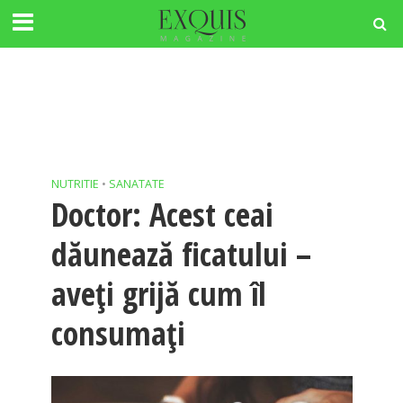
NUTRITIE
•
SANATATE
Doctor: Acest ceai
dăunează ficatului –
aveți grijă cum îl
consumați