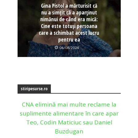
Gina Pistol a mărturisit că
nu a simțit că a aparținut
nimănui de când era mică:
Cine este totuși persoana
care a schimbat acest lucru
pentru ea
06/08/2026
stiripesurse.ro
CNA elimină mai multe reclame la
suplimente alimentare în care apar
Teo, Codin Maticiuc sau Daniel
Buzdugan