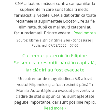
CNA a luat noi măsuri contra campaniilor la
suplimente în care sunt folosiţi medici,
farmacişti şi vedete. CNA a dat ordin ca toate
reclamele la suplimentele Boost4 Life să fie
eliminate, după ce mai mulți cetățeni au
făcut reclamații. Printre vedete...
Read more »
Source:
Ultimele știri din Știrile Zilei - Stiripesurse
|
Published:
07/08/2026 - 07:00
Cutremur puternic în Filipine.
Seismul s-a resimțit până în capitală,
iar clădiri au fost evacuate
Un cutremur de magnitudinea 5,8 a lovit
vestul Filipinelor și a fost resimțit până în
Manila. Autoritățile au evacuat preventiv o
clădire de stat și spun că nu sunt așteptate
pagube importante, dar sunt posibile replici.
Read more »