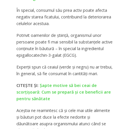
În special, consumul său prea activ poate afecta
negativ starea ficatului, contribuind la deteriorarea
celulelor acestuia.
Potrivit oamenilor de știință, organismul unor
persoane poate fi mai sensibil la substanțele active
conținute în băutură – în special la ingredientul
epigallocatechin-3-galat (EGCG).
Experții spun că ceaiul (verde și negru) nu ar trebui,
în general, să fie consumat în cantități mari.
CITEȘTE ȘI:
Şapte motive să bei ceai de
scorţişoară: Cum se prepară şi ce beneficii are
pentru sănătate
Aceștia ne reamintesc că și cele mai utile alimente
și băuturi pot duce la efecte nedorite și
dăunătoare asupra organismului atunci când se