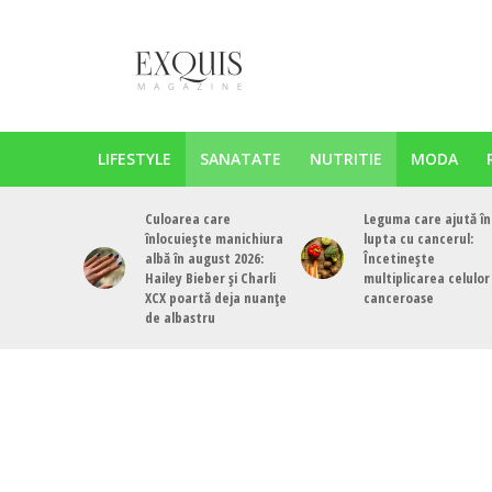
LIFESTYLE
SANATATE
NUTRITIE
MODA
Culoarea care
Leguma care ajută în
înlocuiește manichiura
lupta cu cancerul:
albă în august 2026:
Încetinește
Hailey Bieber și Charli
multiplicarea celulor
XCX poartă deja nuanțe
canceroase
de albastru