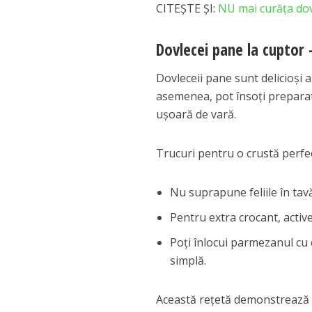
CITEȘTE ȘI:
NU mai curăţa dov
Dovlecei pane la cuptor 
Dovleceii pane sunt delicioși a
asemenea, pot însoți preparat
ușoară de vară.
Trucuri pentru o crustă perfe
Nu suprapune feliile în ta
Pentru extra crocant, active
Poți înlocui parmezanul cu 
simplă.
Această rețetă demonstrează că