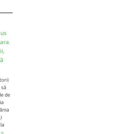
nus
ara.
i,
că
torii
 să
le de
ia
ânia
i
la
 »