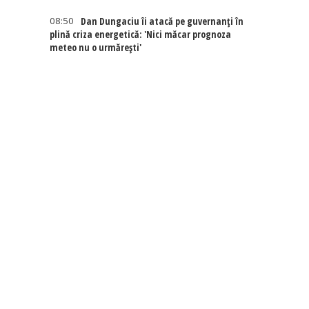
08:50
Dan Dungaciu îi atacă pe guvernanți în
plină criza energetică: 'Nici măcar prognoza
meteo nu o urmărești'