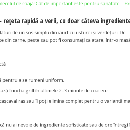
lecelul de coajă! Cât de important este pentru sănătate – Ex
– rețeta rapidă a verii, cu doar câteva ingredient
lături de un sos simplu din iaurt cu usturoi și verdețuri. De
e din carne, pește sau pot fi consumați ca atare, într-o mas
ctă
vă pentru a se rumeni uniform.
ază funcția grill în ultimele 2–3 minute de coacere.
cașcaval ras sau îl poți elimina complet pentru o variantă ma
 nu ai nevoie de ingrediente sofisticate sau de ore întregi 