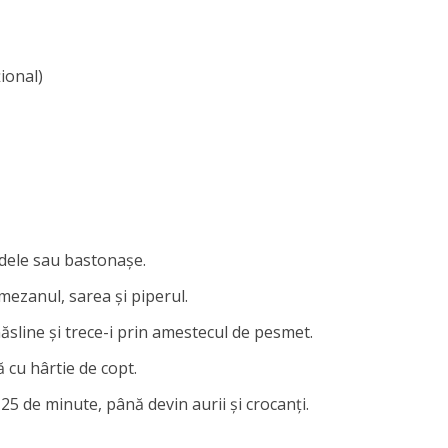
ional)
ondele sau bastonașe.
ezanul, sarea și piperul.
ăsline și trece-i prin amestecul de pesmet.
ă cu hârtie de copt.
5 de minute, până devin aurii și crocanți.