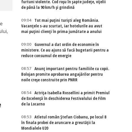
furtuni violente. Cod roșu în șapte județe, vijelii
de până la 90 km/h și grindină
09:04
Tot mai puțini turiști aleg România.
le
Vacanțele s-au scurtat, iar hotelurile au avut
lui,
mai puțini clienți în prima jumătate a anului
09:00
Guvernul a dat ordin de economie în
ministere. Ce au ajuns să facă bugetarii pentru a
reduce consumul de energie
08:57
Anunț important pentru familiile cu copii.
Bolojan promite aprobarea angajărilor pentru
noile creșe construite prin PNRR
08:54
Actriţa Isabella Rossellini a primit Premiul
de Excelenţă în deschiderea Festivalului de Film
e
de la Locarno
08:53
Atletul român Ștefan Ciobanu, pe locul 8
în finala probei de aruncare a greutății la
Mondialele U20