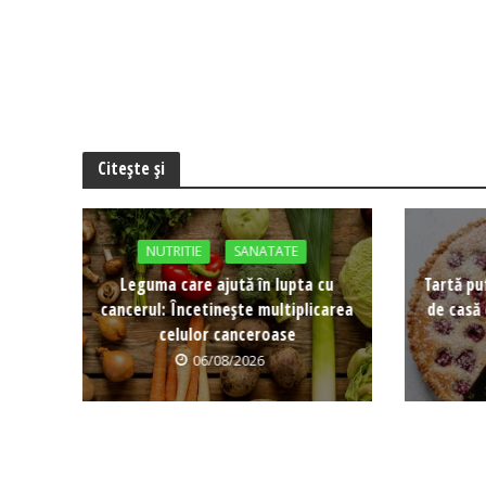
Citește și
NUTRITIE
SANATATE
Leguma care ajută în lupta cu
Tartă pu
cancerul: Încetinește multiplicarea
de casă 
celulor canceroase
06/08/2026