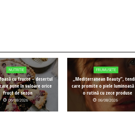
NUTRITIE
FRUMUSETE
foasă cu fructe – desertul
„Mediterranean Beauty”, tend
care pune în valoare orice
care promite o piele luminoasă
fruct de sezon
o rutină cu zece produse
06/08/2026
06/08/2026