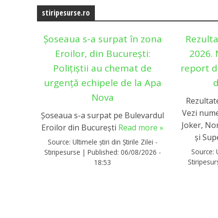
stiripesurse.ro
Șoseaua s-a surpat în zona
Rezulta
Eroilor, din București:
2026. 
Polițiștii au chemat de
report d
urgență echipele de la Apa
d
Nova
Rezultate
Vezi nume
Șoseaua s-a surpat pe Bulevardul
Joker, No
Eroilor din București
Read more »
și Su
Source:
Ultimele știri din Știrile Zilei -
Source:
Stiripesurse
|
Published:
06/08/2026 -
Stiripesu
18:53