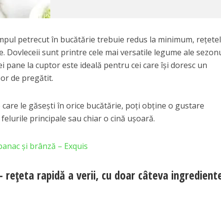
impul petrecut în bucătărie trebuie redus la minimum, rețete
e. Dovleceii sunt printre cele mai versatile legume ale sezonu
ei pane la cuptor este ideală pentru cei care își doresc un
or de pregătit.
care le găsești în orice bucătărie, poți obține o gustare
felurile principale sau chiar o cină ușoară.
panac și brânză – Exquis
– rețeta rapidă a verii, cu doar câteva ingredient