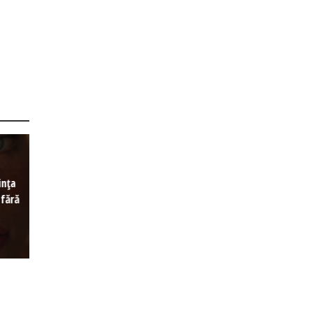
ința
 fără