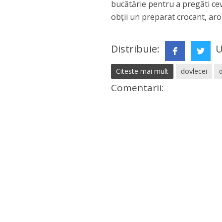
bucătărie pentru a pregăti cev
obții un preparat crocant, aro
Distribuie:
U
Citeste mai mult
dovlecei
Comentarii: