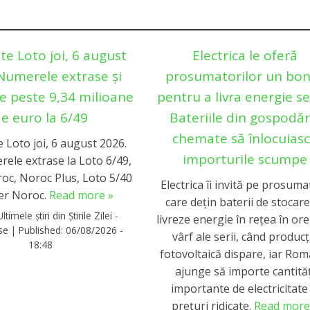
te Loto joi, 6 august
Electrica le oferă
Numerele extrase și
prosumatorilor un bo
e peste 9,34 milioane
pentru a livra energie se
e euro la 6/49
Bateriile din gospodări
chemate să înlocuias
 Loto joi, 6 august 2026.
importurile scumpe
rele extrase la Loto 6/49,
roc, Noroc Plus, Loto 5/40
Electrica îi invită pe prosuma
per Noroc.
Read more »
care dețin baterii de stocare
Ultimele știri din Știrile Zilei -
livreze energie în rețea în ore
rse
|
Published:
06/08/2026 -
vârf ale serii, când producț
18:48
fotovoltaică dispare, iar Rom
ajunge să importe cantităț
importante de electricitate 
prețuri ridicate.
Read more