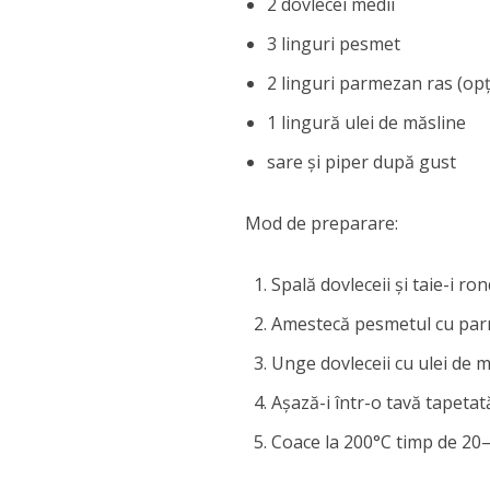
2 dovlecei medii
3 linguri pesmet
2 linguri parmezan ras (opț
1 lingură ulei de măsline
sare și piper după gust
Mod de preparare:
Spală dovleceii și taie-i r
Amestecă pesmetul cu parm
Unge dovleceii cu ulei de m
Așază-i într-o tavă tapetat
Coace la 200°C timp de 20–2