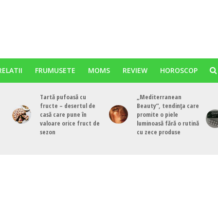
RELATII
FRUMUSETE
MOMS
REVIEW
HOROSCOP
Tartă pufoasă cu
„Mediterranean
fructe – desertul de
Beauty”, tendința care
casă care pune în
promite o piele
valoare orice fruct de
luminoasă fără o rutină
sezon
cu zece produse